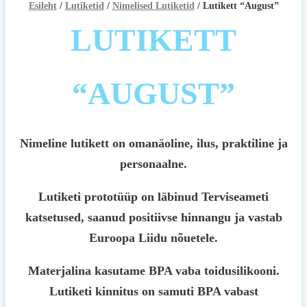
Esileht
/
Lutiketid
/
Nimelised Lutiketid
/ Lutikett “August”
LUTIKETT
“AUGUST”
Nimeline lutikett on omanäoline, ilus, praktiline ja
personaalne.
Lutiketi prototüüp on läbinud Terviseameti
katsetused, saanud positiivse hinnangu ja vastab
Euroopa Liidu nõuetele.
Materjalina kasutame BPA vaba toidusilikooni.
Lutiketi kinnitus on samuti BPA vabast