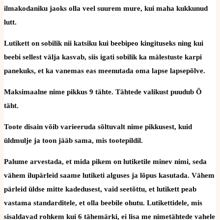
ilmakodaniku jaoks olla veel suurem mure, kui maha kukkunud
lutt.
Lutikett on sobilik nii katsiku kui beebipeo kingituseks ning kui
beebi sellest välja kasvab, siis igati sobilik ka mälestuste karpi
panekuks, et ka vanemas eas meenutada oma lapse lapsepõlve.
Maksimaalne nime pikkus 9 tähte. Tähtede valikust puudub Õ
täht.
Toote disain võib varieeruda sõltuvalt nime pikkusest, kuid
üldmulje ja toon jääb sama, mis tootepildil.
Palume arvestada, et mida pikem on lutiketile minev nimi, seda
vähem ilupärleid saame lutiketi alguses ja lõpus kasutada. Vähem
pärleid üldse mitte kadedusest, vaid seetõttu, et lutikett peab
vastama standarditele, et olla beebile ohutu. Lutikettidele, mis
sisaldavad rohkem kui 6 tähemärki, ei lisa me nimetähtede vahele