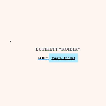
LUTIKETT “KOIDIK”
Vaata Toodet
14.00
€