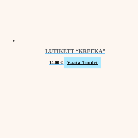
LUTIKETT “KREEKA”
Vaata Toodet
14.00
€