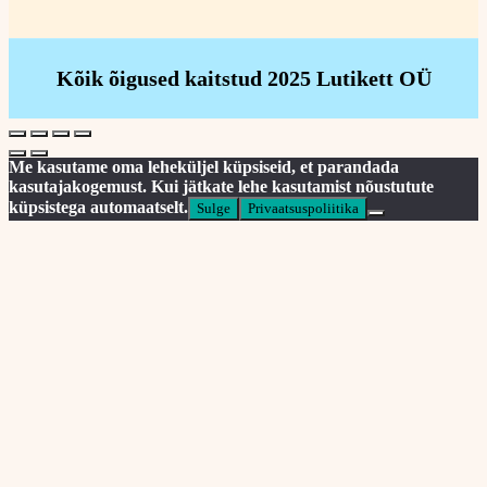
Kõik õigused kaitstud 2025 Lutikett OÜ
Me kasutame oma leheküljel küpsiseid, et parandada
kasutajakogemust. Kui jätkate lehe kasutamist nõustutute
küpsistega automaatselt.
Sulge
Privaatsuspoliitika