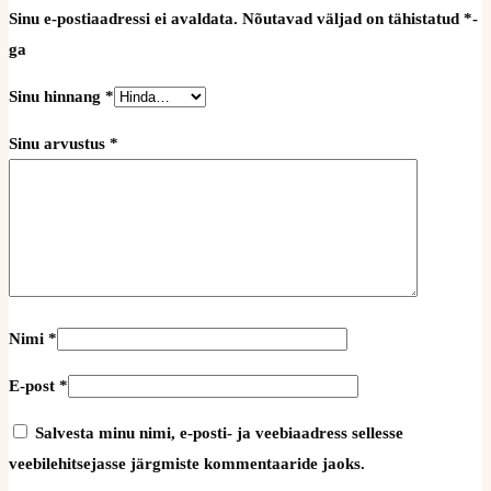
Sinu e-postiaadressi ei avaldata.
Nõutavad väljad on tähistatud
*
-
ga
Sinu hinnang
*
Sinu arvustus
*
Nimi
*
E-post
*
Salvesta minu nimi, e-posti- ja veebiaadress sellesse
veebilehitsejasse järgmiste kommentaaride jaoks.