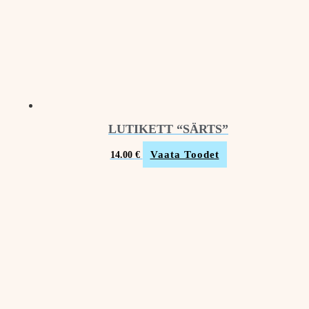
LUTIKETT “SÄRTS”
Vaata Toodet
14.00
€