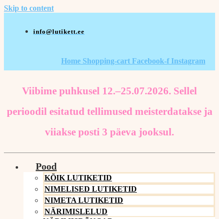
Skip to content
info@lutikett.ee
Home
Shopping-cart
Facebook-f
Instagram
Viibime puhkusel 12.–25.07.2026. Sellel
perioodil esitatud tellimused meisterdatakse ja
viiakse posti 3 päeva jooksul.
Pood
KÕIK LUTIKETID
NIMELISED LUTIKETID
NIMETA LUTIKETID
NÄRIMISLELUD