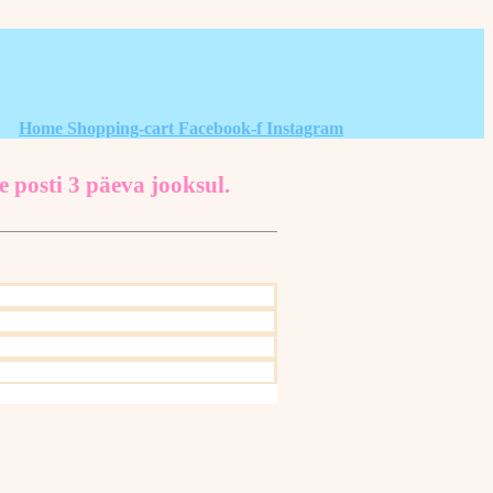
Home
Shopping-cart
Facebook-f
Instagram
e posti 3 päeva jooksul.