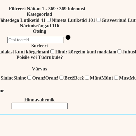
Filtreeri
Näitan 1 - 369 / 369 tulemust
Kategooriad
Tähtedega Lutiketid
41
Nimeta Lutiketid
101
Graveeritud Luti
Närimisrõngad
116
Otsing
Sorteeri
adalast kuni kõrgeimani
Hind: kõrgeim kuni madalam
Juhusl
Poisile või Tüdrukule?
Värvus
Sinine
Sinine
Oranž
Oranž
Beež
Beež
Münt
Münt
Must
Mu
ne
Hinnavahemik