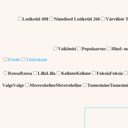
Lutiketid
498
Nimelised Lutiketid
266
Värviliste 
Vaikimisi
Populaarsus
Hind: m
Poisile
Tüdrukule
Roosa
Roosa
Lilla
Lilla
Kollane
Kollane
Fuksia
Fuksia
Valge
Valge
Mereroheline
Mereroheline
Tumesinine
Tumesini