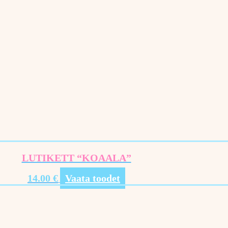
LUTIKETT “KOAALA”
14.00
€
Vaata toodet