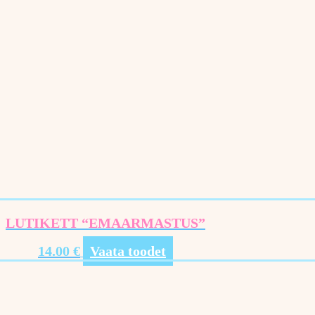
LUTIKETT “EMAARMASTUS”
14.00
€
Vaata toodet