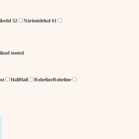
ketid
52
Närimislelud
61
ikud tooted
st
Hall
Hall
Roheline
Roheline