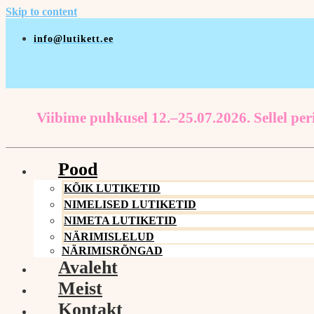
Skip to content
info@lutikett.ee
Viibime puhkusel 12.–25.07.2026. Sellel peri
Pood
KÕIK LUTIKETID
NIMELISED LUTIKETID
NIMETA LUTIKETID
NÄRIMISLELUD
NÄRIMISRÕNGAD
Avaleht
Meist
Kontakt