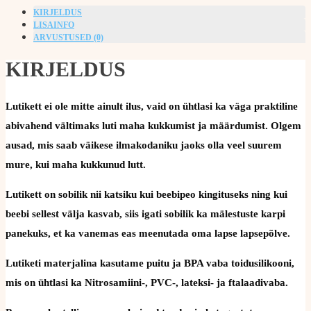
KIRJELDUS
LISAINFO
ARVUSTUSED (0)
KIRJELDUS
Lutikett ei ole mitte ainult ilus, vaid on ühtlasi ka väga praktiline
abivahend vältimaks luti maha kukkumist ja määrdumist. Olgem
ausad, mis saab väikese ilmakodaniku jaoks olla veel suurem
mure, kui maha kukkunud lutt.
Lutikett on sobilik nii katsiku kui beebipeo kingituseks ning kui
beebi sellest välja kasvab, siis igati sobilik ka mälestuste karpi
panekuks, et ka vanemas eas meenutada oma lapse lapsepõlve.
Lutiketi materjalina kasutame puitu ja BPA vaba toidusilikooni,
mis on ühtlasi ka Nitrosamiini-, PVC-, lateksi- ja ftalaadivaba.