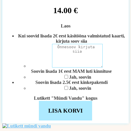
14.00
€
Laos
Kui soovid lisada 2€ eest käsitööna valmistatud kaarti,
kirjuta soov siia
Soovin lisada 1€ eest MAM luti kinnituse
Jah, soovin
Soovin lisada 2.5€ eest kinkepakendi
Jah, soovin
Lutikett "Mündi Vandu" kogus
LISA KORVI