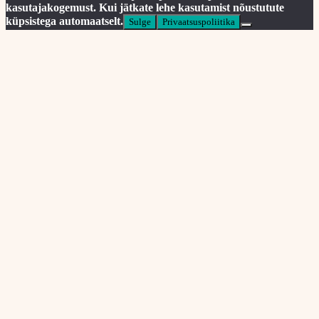
kasutajakogemust. Kui jätkate lehe kasutamist nõustutute
küpsistega automaatselt.
Sulge
Privaatsuspoliitika