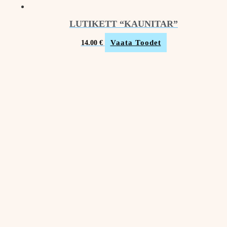
LUTIKETT “KAUNITAR”
Vaata Toodet
14.00
€