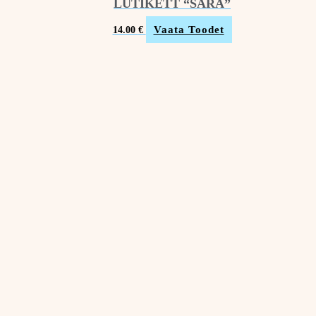
LUTIKETT “SÄRA”
Vaata Toodet
14.00
€