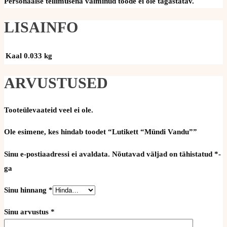
Personaalse tellimusena valminud toode ei ole tagastatav.
LISAINFO
Kaal
0.033 kg
ARVUSTUSED
Tooteülevaateid veel ei ole.
Ole esimene, kes hindab toodet “Lutikett “Mündi Vandu””
Sinu e-postiaadressi ei avaldata.
Nõutavad väljad on tähistatud
*
-
ga
Sinu hinnang
*
Sinu arvustus
*