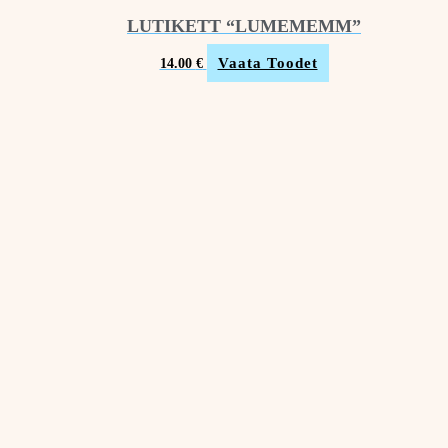
LUTIKETT “LUMEMEMM”
Vaata Toodet
14.00
€