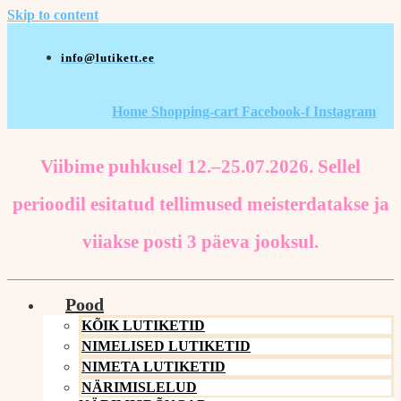
Skip to content
info@lutikett.ee
Home
Shopping-cart
Facebook-f
Instagram
Viibime puhkusel 12.–25.07.2026. Sellel
perioodil esitatud tellimused meisterdatakse ja
viiakse posti 3 päeva jooksul.
Pood
KÕIK LUTIKETID
NIMELISED LUTIKETID
NIMETA LUTIKETID
NÄRIMISLELUD