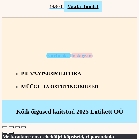
Vaata Toodet
14.00
€
Facebook-f
Instagram
PRIVAATSUSPOLIITIKA
MÜÜGI- JA OSTUTINGIMUSED
Kõik õigused kaitstud 2025 Lutikett OÜ
Me kasutame oma leheküljel küpsiseid, et parandada