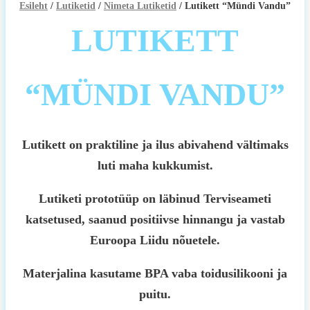
Esileht
/
Lutiketid
/
Nimeta Lutiketid
/ Lutikett “Mündi Vandu”
LUTIKETT
“MÜNDI VANDU”
Lutikett on praktiline ja ilus abivahend vältimaks
luti maha kukkumist.
Lutiketi prototüüp on läbinud Terviseameti
katsetused, saanud positiivse hinnangu ja vastab
Euroopa Liidu nõuetele.
Materjalina kasutame BPA vaba toidusilikooni ja
puitu.