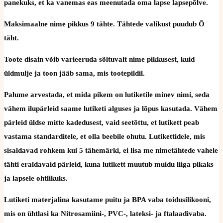
panekuks, et ka vanemas eas meenutada oma lapse lapsepõlve.
Maksimaalne nime pikkus 9 tähte. Tähtede valikust puudub Õ
täht.
Toote disain võib varieeruda sõltuvalt nime pikkusest, kuid
üldmulje ja toon jääb sama, mis tootepildil.
Palume arvestada, et mida pikem on lutiketile minev nimi, seda
vähem ilupärleid saame lutiketi alguses ja lõpus kasutada. Vähem
pärleid üldse mitte kadedusest, vaid seetõttu, et lutikett peab
vastama standarditele, et olla beebile ohutu. Lutikettidele, mis
sisaldavad rohkem kui 5 tähemärki, ei lisa me nimetähtede vahele
tähti eraldavaid pärleid, kuna lutikett muutub muidu liiga pikaks
ja lapsele ohtlikuks.
Lutiketi materjalina kasutame puitu ja BPA vaba toidusilikooni,
mis on ühtlasi ka Nitrosamiini-, PVC-, lateksi- ja ftalaadivaba.