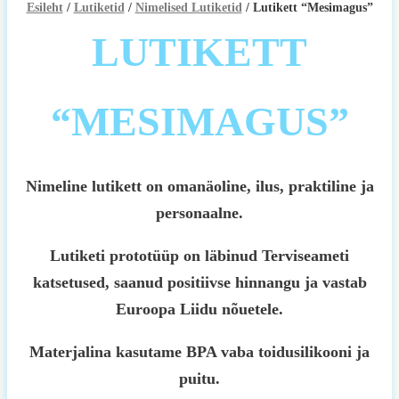
Esileht
/
Lutiketid
/
Nimelised Lutiketid
/ Lutikett “Mesimagus”
LUTIKETT
“MESIMAGUS”
Nimeline lutikett on omanäoline, ilus, praktiline ja
personaalne.
Lutiketi prototüüp on läbinud Terviseameti
katsetused, saanud positiivse hinnangu ja vastab
Euroopa Liidu nõuetele.
Materjalina kasutame BPA vaba toidusilikooni ja
puitu.