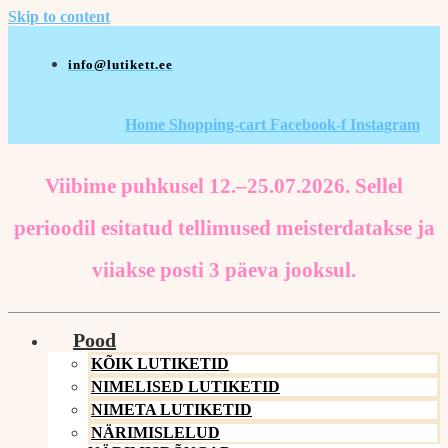
Skip to content
info@lutikett.ee
Home
Shopping-cart
Facebook-f
Instagram
Viibime puhkusel 12.–25.07.2026. Sellel
perioodil esitatud tellimused meisterdatakse ja
viiakse posti 3 päeva jooksul.
Pood
KÕIK LUTIKETID
NIMELISED LUTIKETID
NIMETA LUTIKETID
NÄRIMISLELUD