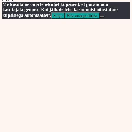
Me kasutame oma leheküljel küpsiseid, et parandada
kasutajakogemust. Kui jätkate lehe kasutamist nõustutute
küpsistega automaatselt.
Sulge
Privaatsuspoliitika