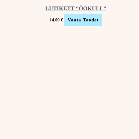
LUTIKETT “ÖÖKULL”
Vaata Toodet
14.00
€