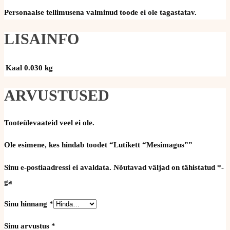
Personaalse tellimusena valminud toode ei ole tagastatav.
LISAINFO
Kaal
0.030 kg
ARVUSTUSED
Tooteülevaateid veel ei ole.
Ole esimene, kes hindab toodet “Lutikett “Mesimagus””
Sinu e-postiaadressi ei avaldata.
Nõutavad väljad on tähistatud
*
-
ga
Sinu hinnang
*
Sinu arvustus
*