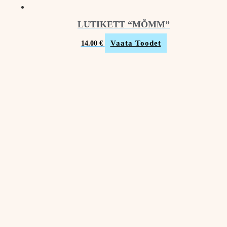
LUTIKETT “MÕMM”
Vaata Toodet
14.00
€