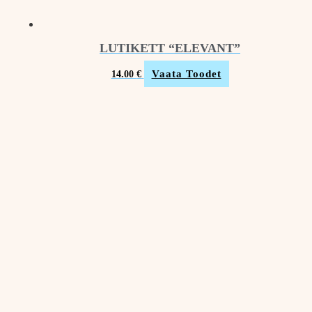
LUTIKETT “ELEVANT”
Vaata Toodet
14.00
€