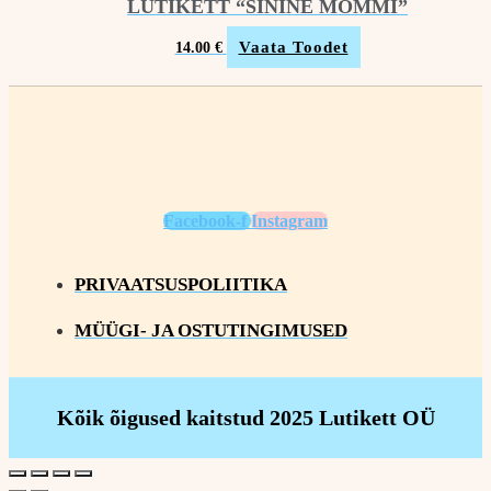
LUTIKETT “SININE MÕMMI”
Vaata Toodet
14.00
€
Facebook-f
Instagram
PRIVAATSUSPOLIITIKA
MÜÜGI- JA OSTUTINGIMUSED
Kõik õigused kaitstud 2025 Lutikett OÜ