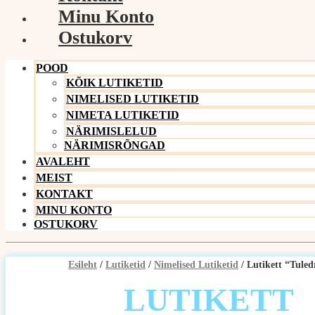
Minu Konto
Ostukorv
POOD
KÕIK LUTIKETID
NIMELISED LUTIKETID
NIMETA LUTIKETID
NÄRIMISLELUD
NÄRIMISRÕNGAD
AVALEHT
MEIST
KONTAKT
MINU KONTO
OSTUKORV
Esileht
/
Lutiketid
/
Nimelised Lutiketid
/ Lutikett “Tule
LUTIKETT