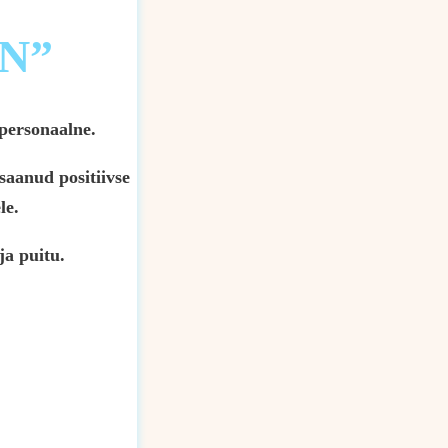
N”
 personaalne.
saanud positiivse
le.
ja puitu.