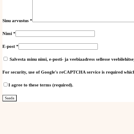
Sinu arvustus
*
Nimi
*
E-post
*
Salvesta minu nimi, e-posti- ja veebiaadress sellesse veebilehi
For security, use of Google's reCAPTCHA service is required which
I agree to these terms (required).