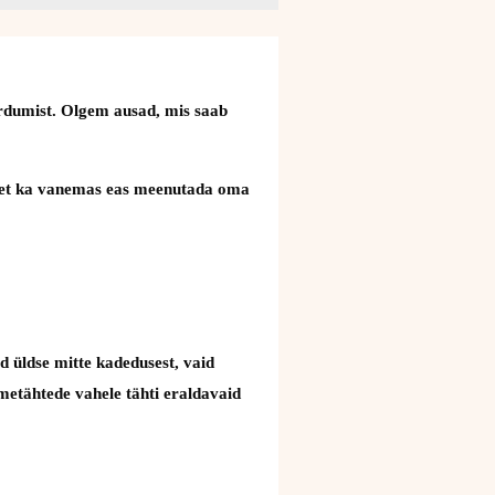
äärdumist. Olgem ausad, mis saab
uks, et ka vanemas eas meenutada oma
d üldse mitte kadedusest, vaid
nimetähtede vahele tähti eraldavaid