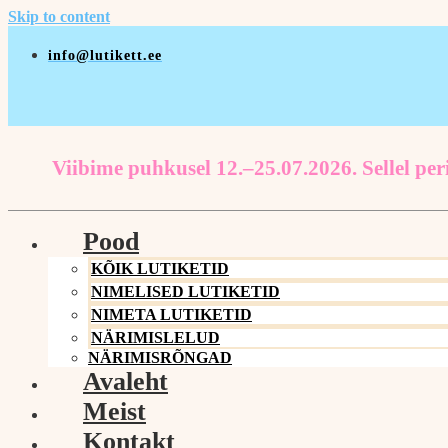
Skip to content
info@lutikett.ee
Viibime puhkusel 12.–25.07.2026. Sellel peri
Pood
KÕIK LUTIKETID
NIMELISED LUTIKETID
NIMETA LUTIKETID
NÄRIMISLELUD
NÄRIMISRÕNGAD
Avaleht
Meist
Kontakt