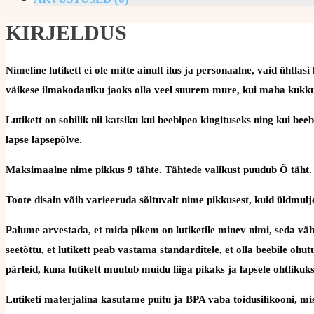
KIRJELDUS
Nimeline lutikett ei ole mitte ainult ilus ja personaalne, vaid üht
väikese ilmakodaniku jaoks olla veel suurem mure, kui maha kukku
Lutikett on sobilik nii katsiku kui beebipeo kingituseks ning kui be
lapse lapsepõlve.
Maksimaalne nime pikkus 9 tähte. Tähtede valikust puudub Õ täht.
Toote disain võib varieeruda sõltuvalt nime pikkusest, kuid üldmulje
Palume arvestada, et mida pikem on lutiketile minev nimi, seda väh
seetõttu, et lutikett peab vastama standarditele, et olla beebile oh
pärleid, kuna lutikett muutub muidu liiga pikaks ja lapsele ohtlikuks
Lutiketi materjalina kasutame puitu ja BPA vaba toidusilikooni, mis 