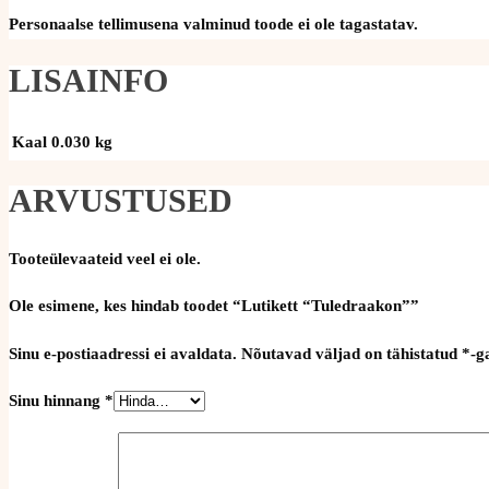
Personaalse tellimusena valminud toode ei ole tagastatav.
LISAINFO
Kaal
0.030 kg
ARVUSTUSED
Tooteülevaateid veel ei ole.
Ole esimene, kes hindab toodet “Lutikett “Tuledraakon””
Sinu e-postiaadressi ei avaldata.
Nõutavad väljad on tähistatud
*
-g
Sinu hinnang
*