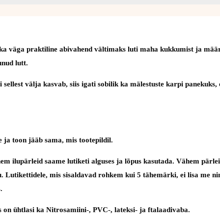
lasi ka väga praktiline abivahend vältimaks luti maha kukkumist ja m
nud lutt.
ebi sellest välja kasvab, siis igati sobilik ka mälestuste karpi panek
 ja toon jääb sama, mis tootepildil.
em ilupärleid saame lutiketi alguses ja lõpus kasutada. Vähem pärlei
utu. Lutikettidele, mis sisaldavad rohkem kui 5 tähemärki, ei lisa me 
.
on ühtlasi ka Nitrosamiini-, PVC-, lateksi- ja ftalaadivaba.