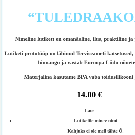
“TULEDRAAKO
Nimeline lutikett on omanäoline, ilus, praktiline ja
Lutiketi prototüüp on läbinud Terviseameti katsetused, 
hinnangu ja vastab Euroopa Liidu nõuete
Materjalina kasutame BPA vaba toidusilikooni 
14.00
€
Laos
Lutiketile minev nimi
Kahjuks ei ole meil tähte Õ.