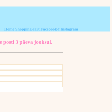
Home
Shopping-cart
Facebook-f
Instagram
e posti 3 päeva jooksul.