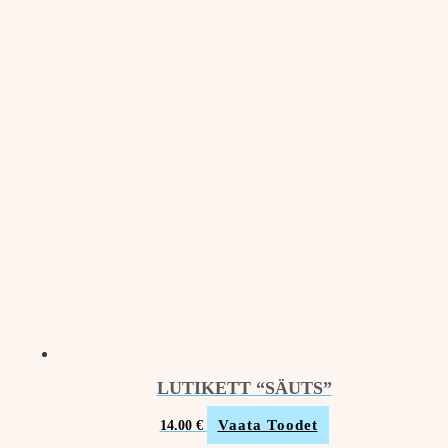
LUTIKETT “SÄUTS”
Vaata Toodet
14.00
€