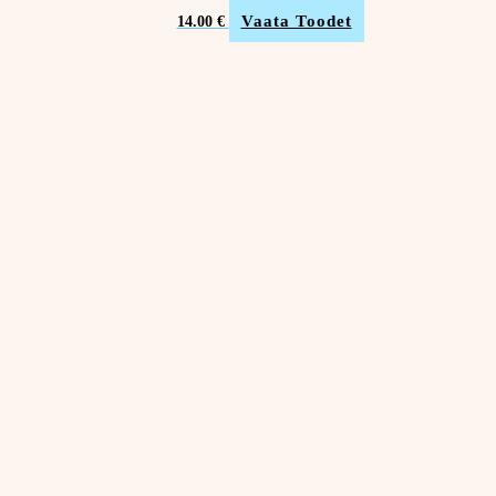
Vaata Toodet
14.00
€