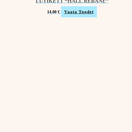
LUTIKETT “HALL REBANE”
Vaata Toodet
14.00
€