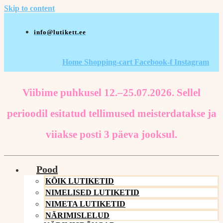
Skip to content
info@lutikett.ee
Home
Shopping-cart
Facebook-f
Instagram
Viibime puhkusel 12.–25.07.2026. Sellel
perioodil esitatud tellimused meisterdatakse ja
viiakse posti 3 päeva jooksul.
Pood
KÕIK LUTIKETID
NIMELISED LUTIKETID
NIMETA LUTIKETID
NÄRIMISLELUD