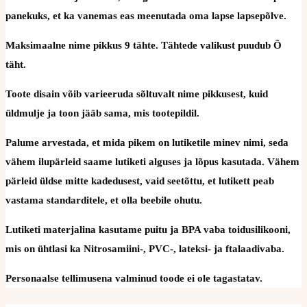
panekuks, et ka vanemas eas meenutada oma lapse lapsepõlve.
Maksimaalne nime pikkus 9 tähte. Tähtede valikust puudub Õ
täht.
Toote disain võib varieeruda sõltuvalt nime pikkusest, kuid
üldmulje ja toon jääb sama, mis tootepildil.
Palume arvestada, et mida pikem on lutiketile minev nimi, seda
vähem ilupärleid saame lutiketi alguses ja lõpus kasutada. Vähem
pärleid üldse mitte kadedusest, vaid seetõttu, et lutikett peab
vastama standarditele, et olla beebile ohutu.
Lutiketi materjalina kasutame puitu ja BPA vaba toidusilikooni,
mis on ühtlasi ka Nitrosamiini-, PVC-, lateksi- ja ftalaadivaba.
Personaalse tellimusena valminud toode ei ole tagastatav.