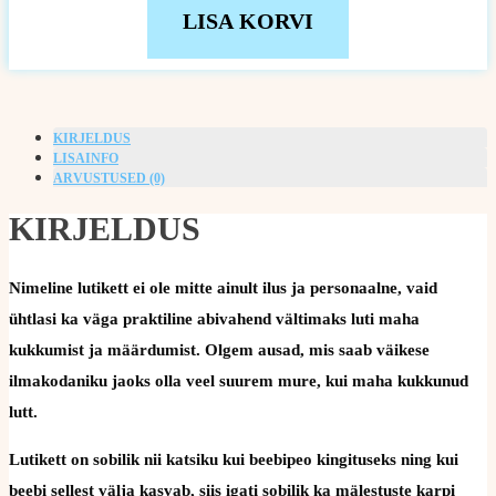
LISA KORVI
KIRJELDUS
LISAINFO
ARVUSTUSED (0)
KIRJELDUS
Nimeline lutikett ei ole mitte ainult ilus ja personaalne, vaid
ühtlasi ka väga praktiline abivahend vältimaks luti maha
kukkumist ja määrdumist. Olgem ausad, mis saab väikese
ilmakodaniku jaoks olla veel suurem mure, kui maha kukkunud
lutt.
Lutikett on sobilik nii katsiku kui beebipeo kingituseks ning kui
beebi sellest välja kasvab, siis igati sobilik ka mälestuste karpi