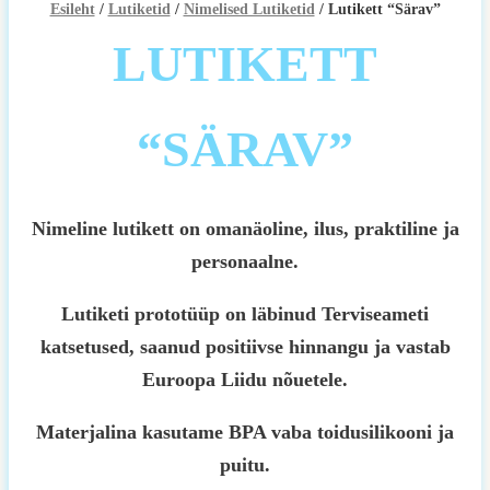
Esileht
/
Lutiketid
/
Nimelised Lutiketid
/ Lutikett “Särav”
LUTIKETT
“SÄRAV”
Nimeline lutikett on omanäoline, ilus, praktiline ja
personaalne.
Lutiketi prototüüp on läbinud Terviseameti
katsetused, saanud positiivse hinnangu ja vastab
Euroopa Liidu nõuetele.
Materjalina kasutame BPA vaba toidusilikooni ja
puitu.