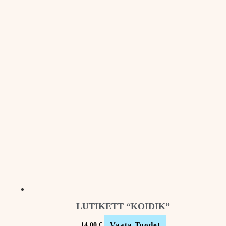
LUTIKETT “KOIDIK”
Vaata Toodet
14.00
€