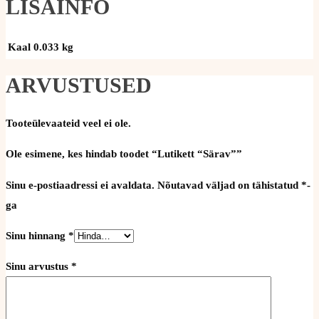
LISAINFO
Kaal
0.033 kg
ARVUSTUSED
Tooteülevaateid veel ei ole.
Ole esimene, kes hindab toodet “Lutikett “Särav””
Sinu e-postiaadressi ei avaldata.
Nõutavad väljad on tähistatud
*
-
ga
Sinu hinnang
*
Sinu arvustus
*