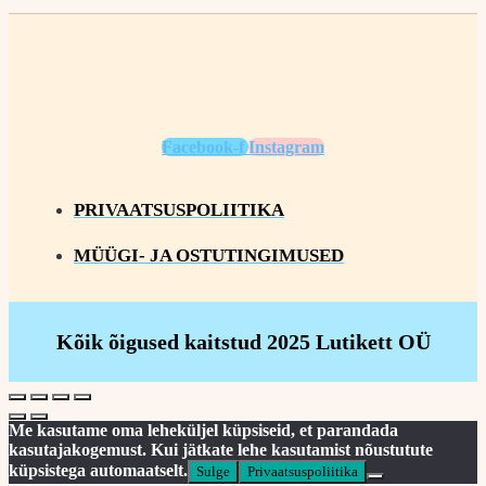
Facebook-f
Instagram
PRIVAATSUSPOLIITIKA
MÜÜGI- JA OSTUTINGIMUSED
Kõik õigused kaitstud 2025 Lutikett OÜ
Me kasutame oma leheküljel küpsiseid, et parandada
kasutajakogemust. Kui jätkate lehe kasutamist nõustutute
küpsistega automaatselt.
Sulge
Privaatsuspoliitika