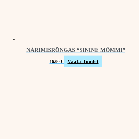
NÄRIMISRÕNGAS “SININE MÕMMI”
Vaata Toodet
16.00
€