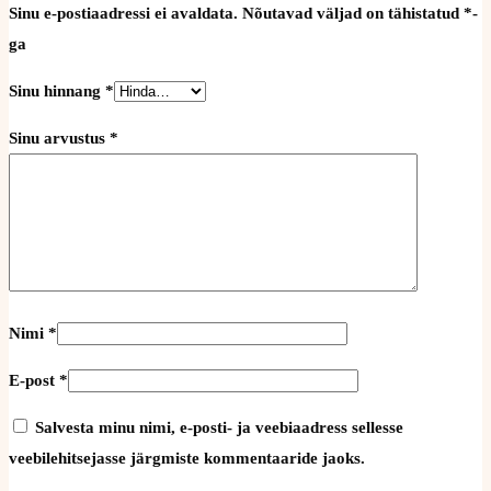
Sinu e-postiaadressi ei avaldata.
Nõutavad väljad on tähistatud
*
-
ga
Sinu hinnang
*
Sinu arvustus
*
Nimi
*
E-post
*
Salvesta minu nimi, e-posti- ja veebiaadress sellesse
veebilehitsejasse järgmiste kommentaaride jaoks.