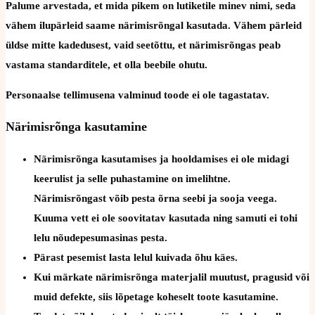
Palume arvestada, et mida pikem on lutiketile minev nimi, seda
vähem ilupärleid saame närimisrõngal kasutada. Vähem pärleid
üldse mitte kadedusest, vaid seetõttu, et närimisrõngas peab
vastama standarditele, et olla beebile ohutu.
Personaalse tellimusena valminud toode ei ole tagastatav.
Närimisrõnga kasutamine
Närimisrõnga kasutamises ja hooldamises ei ole midagi
keerulist ja selle puhastamine on imelihtne.
Närimisrõngast võib pesta õrna seebi ja sooja veega.
Kuuma vett ei ole soovitatav kasutada ning samuti ei tohi
lelu nõudepesumasinas pesta.
Pärast pesemist lasta lelul kuivada õhu käes.
Kui märkate närimisrõnga materjalil muutust, pragusid või
muid defekte, siis lõpetage koheselt toote kasutamine.