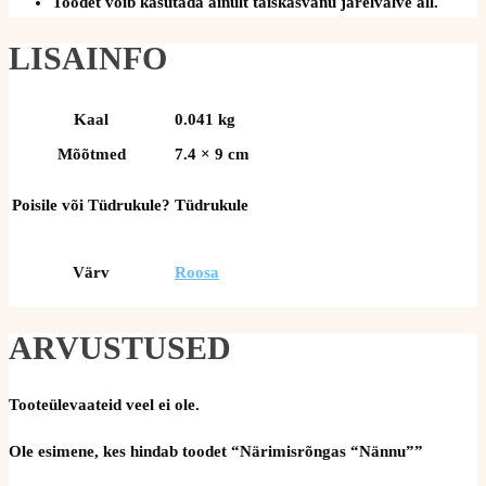
Toodet võib kasutada ainult täiskasvanu järelvalve all.
LISAINFO
Kaal
0.041 kg
Mõõtmed
7.4 × 9 cm
Poisile või Tüdrukule?
Tüdrukule
Värv
Roosa
ARVUSTUSED
Tooteülevaateid veel ei ole.
Ole esimene, kes hindab toodet “Närimisrõngas “Nännu””