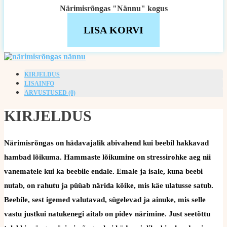
Närimisrõngas "Nännu" kogus
LISA KORVI
KIRJELDUS
LISAINFO
ARVUSTUSED (0)
KIRJELDUS
Närimisrõngas on hädavajalik abivahend kui beebil hakkavad
hambad lõikuma. Hammaste lõikumine on stressirohke aeg nii
vanematele kui ka beebile endale. Emale ja isale, kuna beebi
nutab, on rahutu ja püüab närida kõike, mis käe ulatusse satub.
Beebile, sest igemed valutavad, sügelevad ja ainuke, mis selle
vastu justkui natukenegi aitab on pidev närimine. Just seetõttu