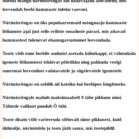
tulebki mängu närimisrõngas kui hädavajalik abivahend, mis
leevendab beebi hammaste tuleku vaevusi.
Närimisrõngas on üks populaarsemaid mänguasju hammaste
lõikumise ajal just selle eriliste omaduste pärast, mis aitavad
hammastest tulenevat ebamugavustunnet leevendada.
Toote võib enne beebile andmist asetada külmkappi, et vähendada
igemete lõikumisest tekkivat põletikku ning pakkuda veelgi
suuremat leevendust valutavatele ja sügelevatele igemetele.
Närimisrõngas on sobilik nii katsiku kui beebipeo kingituseks.
Närimisrõngale mahub maksimaalselt 9 tähe pikkune nimi.
Tähtede valikust puudub Õ täht.
Toote disain võib varieeruda sõltuvalt nime pikkusest, kuid
üldmulje, närimislelu ja toon jääb sama, mis tootepildil.