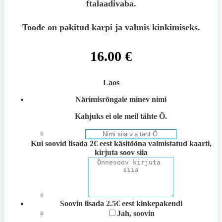
ftalaadivaba.
Toode on pakitud karpi ja valmis kinkimiseks.
16.00
€
Laos
Närimisrõngale minev nimi
Kahjuks ei ole meil tähte Õ.
Kui soovid lisada 2€ eest käsitööna valmistatud kaarti,
kirjuta soov siia
Soovin lisada 2.5€ eest kinkepakendi
Jah, soovin