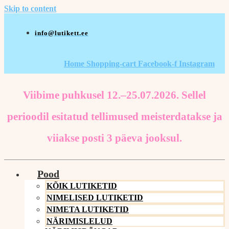
Skip to content
info@lutikett.ee
Home
Shopping-cart
Facebook-f
Instagram
Viibime puhkusel 12.–25.07.2026. Sellel
perioodil esitatud tellimused meisterdatakse ja
viiakse posti 3 päeva jooksul.
Pood
KÕIK LUTIKETID
NIMELISED LUTIKETID
NIMETA LUTIKETID
NÄRIMISLELUD