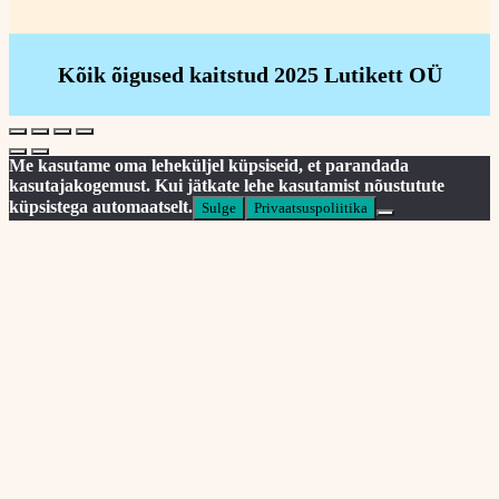
Kõik õigused kaitstud 2025 Lutikett OÜ
Me kasutame oma leheküljel küpsiseid, et parandada
kasutajakogemust. Kui jätkate lehe kasutamist nõustutute
küpsistega automaatselt.
Sulge
Privaatsuspoliitika