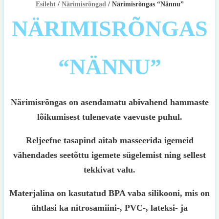
Esileht
/
Närimisrõngad
/ Närimisrõngas “Nännu”
NÄRIMISRÕNGAS
“NÄNNU”
Närimisrõngas on asendamatu abivahend hammaste
lõikumisest tulenevate vaevuste puhul.
Reljeefne tasapind aitab masseerida igemeid
vähendades seetõttu igemete sügelemist ning sellest
tekkivat valu.
Materjalina on kasutatud BPA vaba silikooni, mis on
ühtlasi ka nitrosamiini-, PVC-, lateksi- ja