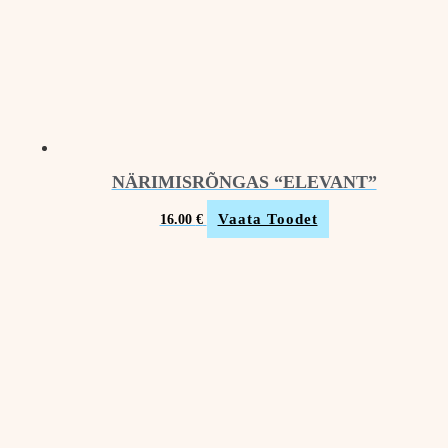
NÄRIMISRÕNGAS “ELEVANT”
Vaata Toodet
16.00
€