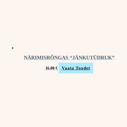
NÄRIMISRÕNGAS “JÄNKUTÜDRUK”
Vaata Toodet
16.00
€