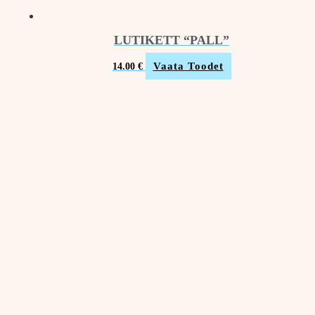
LUTIKETT “PALL”
Vaata Toodet
14.00
€