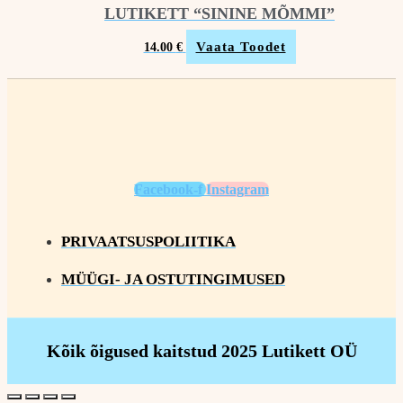
LUTIKETT “SININE MÕMMI”
Vaata Toodet
14.00
€
Facebook-f
Instagram
PRIVAATSUSPOLIITIKA
MÜÜGI- JA OSTUTINGIMUSED
Kõik õigused kaitstud 2025 Lutikett OÜ