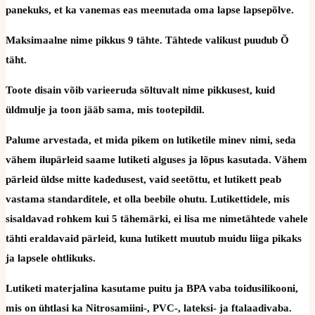
panekuks, et ka vanemas eas meenutada oma lapse lapsepõlve.
Maksimaalne nime pikkus 9 tähte. Tähtede valikust puudub Õ
täht.
Toote disain võib varieeruda sõltuvalt nime pikkusest, kuid
üldmulje ja toon jääb sama, mis tootepildil.
Palume arvestada, et mida pikem on lutiketile minev nimi, seda
vähem ilupärleid saame lutiketi alguses ja lõpus kasutada. Vähem
pärleid üldse mitte kadedusest, vaid seetõttu, et lutikett peab
vastama standarditele, et olla beebile ohutu. Lutikettidele, mis
sisaldavad rohkem kui 5 tähemärki, ei lisa me nimetähtede vahele
tähti eraldavaid pärleid, kuna lutikett muutub muidu liiga pikaks
ja lapsele ohtlikuks.
Lutiketi materjalina kasutame puitu ja BPA vaba toidusilikooni,
mis on ühtlasi ka Nitrosamiini-, PVC-, lateksi- ja ftalaadivaba.