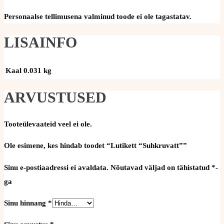
Personaalse tellimusena valminud toode ei ole tagastatav.
LISAINFO
Kaal
0.031 kg
ARVUSTUSED
Tooteülevaateid veel ei ole.
Ole esimene, kes hindab toodet “Lutikett “Suhkruvatt””
Sinu e-postiaadressi ei avaldata.
Nõutavad väljad on tähistatud
*
-
ga
Sinu hinnang
*