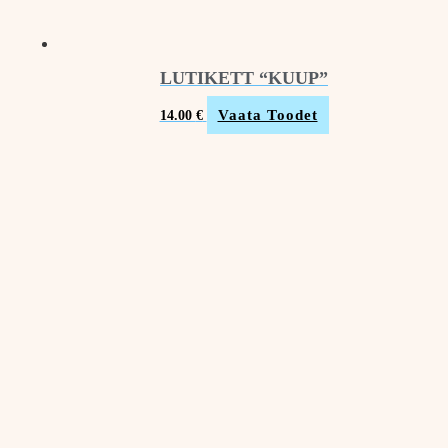
LUTIKETT “KUUP”
Vaata Toodet
14.00
€