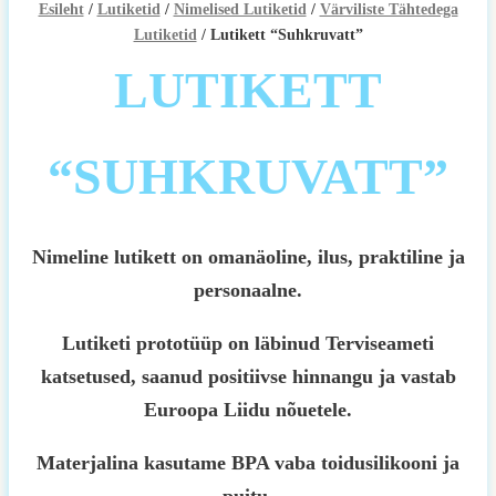
Esileht
/
Lutiketid
/
Nimelised Lutiketid
/
Värviliste Tähtedega
Lutiketid
/ Lutikett “Suhkruvatt”
LUTIKETT
“SUHKRUVATT”
Nimeline lutikett on omanäoline, ilus, praktiline ja
personaalne.
Lutiketi prototüüp on läbinud Terviseameti
katsetused, saanud positiivse hinnangu ja vastab
Euroopa Liidu nõuetele.
Materjalina kasutame BPA vaba toidusilikooni ja