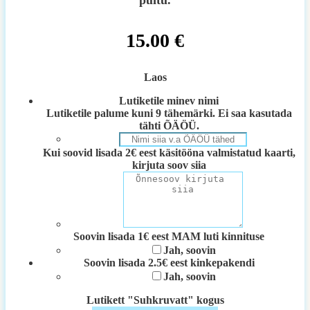
puitu.
15.00
€
Laos
Lutiketile minev nimi
Lutiketile palume kuni 9 tähemärki. Ei saa kasutada
tähti ÕÄÖÜ.
Kui soovid lisada 2€ eest käsitööna valmistatud kaarti,
kirjuta soov siia
Soovin lisada 1€ eest MAM luti kinnituse
Jah, soovin
Soovin lisada 2.5€ eest kinkepakendi
Jah, soovin
Lutikett "Suhkruvatt" kogus