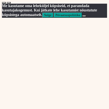
Me kasutame oma leheküljel küpsiseid, et parandada
kasutajakogemust. Kui jätkate lehe kasutamist nõustutute
küpsistega automaatselt.
Sulge
Privaatsuspoliitika