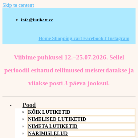
Skip to content
info@lutikett.ee
Home
Shopping-cart
Facebook-f
Instagram
Viibime puhkusel 12.–25.07.2026. Sellel
perioodil esitatud tellimused meisterdatakse ja
viiakse posti 3 päeva jooksul.
Pood
KÕIK LUTIKETID
NIMELISED LUTIKETID
NIMETA LUTIKETID
NÄRIMISLELUD