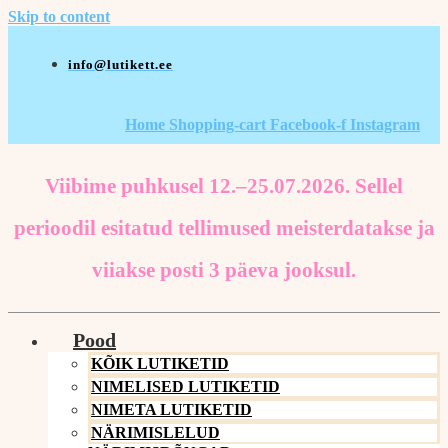
Skip to content
info@lutikett.ee
Home
Shopping-cart
Facebook-f
Instagram
Viibime puhkusel 12.–25.07.2026. Sellel
perioodil esitatud tellimused meisterdatakse ja
viiakse posti 3 päeva jooksul.
Pood
KÕIK LUTIKETID
NIMELISED LUTIKETID
NIMETA LUTIKETID
NÄRIMISLELUD