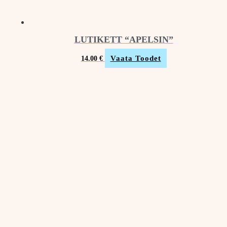
LUTIKETT “APELSIN”
Vaata Toodet
14.00
€