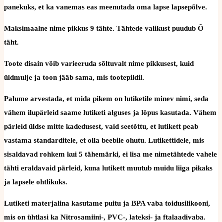
panekuks, et ka vanemas eas meenutada oma lapse lapsepõlve.
Maksimaalne nime pikkus 9 tähte. Tähtede valikust puudub Õ
täht.
Toote disain võib varieeruda sõltuvalt nime pikkusest, kuid
üldmulje ja toon jääb sama, mis tootepildil.
Palume arvestada, et mida pikem on lutiketile minev nimi, seda
vähem ilupärleid saame lutiketi alguses ja lõpus kasutada. Vähem
pärleid üldse mitte kadedusest, vaid seetõttu, et lutikett peab
vastama standarditele, et olla beebile ohutu. Lutikettidele, mis
sisaldavad rohkem kui 5 tähemärki, ei lisa me nimetähtede vahele
tähti eraldavaid pärleid, kuna lutikett muutub muidu liiga pikaks
ja lapsele ohtlikuks.
Lutiketi materjalina kasutame puitu ja BPA vaba toidusilikooni,
mis on ühtlasi ka Nitrosamiini-, PVC-, lateksi- ja ftalaadivaba.