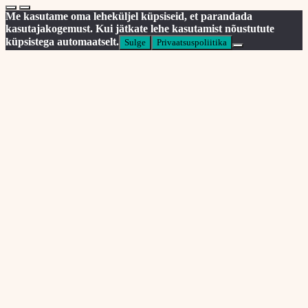
Me kasutame oma leheküljel küpsiseid, et parandada
kasutajakogemust. Kui jätkate lehe kasutamist nõustutute
küpsistega automaatselt.
Sulge
Privaatsuspoliitika