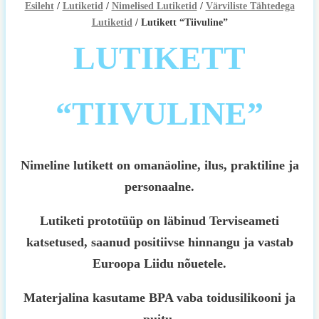
Esileht
/
Lutiketid
/
Nimelised Lutiketid
/
Värviliste Tähtedega
Lutiketid
/ Lutikett “Tiivuline”
LUTIKETT
“TIIVULINE”
Nimeline lutikett on omanäoline, ilus, praktiline ja
personaalne.
Lutiketi prototüüp on läbinud Terviseameti
katsetused, saanud positiivse hinnangu ja vastab
Euroopa Liidu nõuetele.
Materjalina kasutame BPA vaba toidusilikooni ja