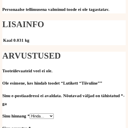
Personaalse tellimusena valminud toode ei ole tagastatav.
LISAINFO
Kaal
0.031 kg
ARVUSTUSED
Tooteülevaateid veel ei ole.
Ole esimene, kes hindab toodet “Lutikett “Tiivuline””
Sinu e-postiaadressi ei avaldata.
Nõutavad väljad on tähistatud
*
-
ga
Sinu hinnang
*