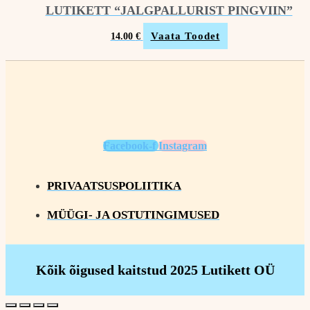
LUTIKETT “JALGPALLURIST PINGVIIN”
Vaata Toodet
14.00
€
Facebook-f
Instagram
PRIVAATSUSPOLIITIKA
MÜÜGI- JA OSTUTINGIMUSED
Kõik õigused kaitstud 2025 Lutikett OÜ