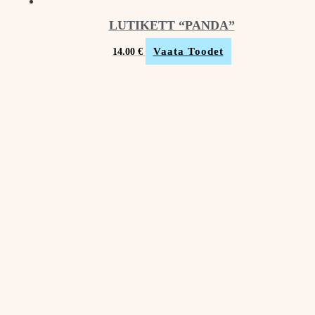
LUTIKETT “PANDA”
Vaata Toodet
14.00
€