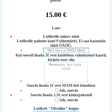
puitu.
15.00
€
Laos
Lutiketile minev nimi
Lutiketile palume kuni 9 tähemärki. Ei saa kasutada
tähti ÕÄÖÜ.
Kui soovid lisada 2€ eest käsitööna valmistatud kaarti,
kirjuta soov siia
Soovin lisada 1€ eest MAM luti kinnituse
Jah, soovin
Soovin lisada 2.5€ eest kinkepakendi
Jah, soovin
Lutikett "Tiivuline" kogus