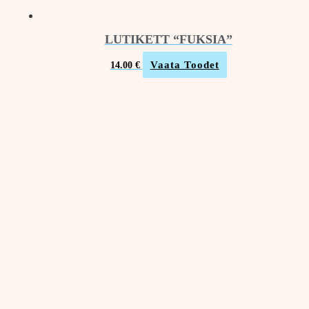
LUTIKETT “FUKSIA”
Vaata Toodet
14.00
€