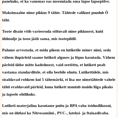
panekuks, et ka vanemas eas meenutada oma lapse lapsepõlve.
Maksimaalne nime pikkus 9 tähte. Tähtede valikust puudub Õ
täht.
Toote disain võib varieeruda sõltuvalt nime pikkusest, kuid
üldmulje ja toon jääb sama, mis tootepildil.
Palume arvestada, et mida pikem on lutiketile minev nimi, seda
vähem ilupärleid saame lutiketi alguses ja lõpus kasutada. Vähem
pärleid üldse mitte kadedusest, vaid seetõttu, et lutikett peab
vastama standarditele, et olla beebile ohutu. Lutikettidele, mis
sisaldavad rohkem kui 5 tähemärki, ei lisa me nimetähtede vahele
tähti eraldavaid pärleid, kuna lutikett muutub muidu liiga pikaks
ja lapsele ohtlikuks.
Lutiketi materjalina kasutame puitu ja BPA vaba toidusilikooni,
mis on ühtlasi ka Nitrosamiini-, PVC-, lateksi- ja ftalaadivaba.