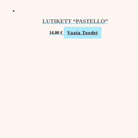
LUTIKETT “PASTELLO”
Vaata Toodet
14.00
€