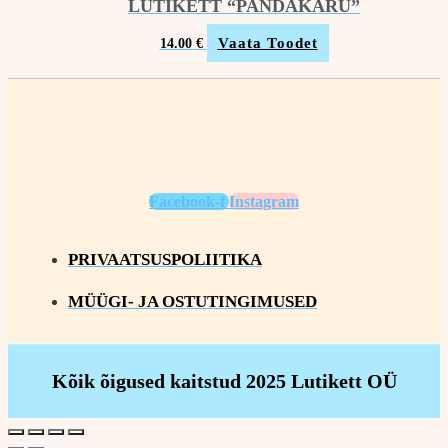
LUTIKETT “PANDAKARU”
Vaata Toodet
14.00
€
Facebook-f
Instagram
PRIVAATSUSPOLIITIKA
MÜÜGI- JA OSTUTINGIMUSED
Kõik õigused kaitstud 2025 Lutikett OÜ