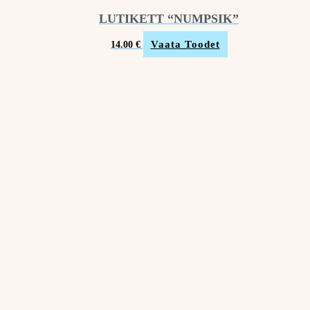
LUTIKETT “NUMPSIK”
Vaata Toodet
14.00
€