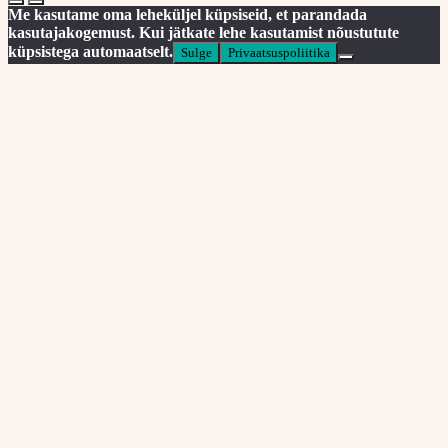
Me kasutame oma leheküljel küpsiseid, et parandada
kasutajakogemust. Kui jätkate lehe kasutamist nõustutute
küpsistega automaatselt.
Sulge
Privaatsuspoliitika