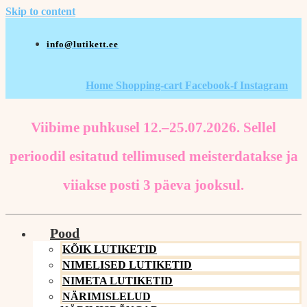
Skip to content
info@lutikett.ee
Home
Shopping-cart
Facebook-f
Instagram
Viibime puhkusel 12.–25.07.2026. Sellel
perioodil esitatud tellimused meisterdatakse ja
viiakse posti 3 päeva jooksul.
Pood
KÕIK LUTIKETID
NIMELISED LUTIKETID
NIMETA LUTIKETID
NÄRIMISLELUD