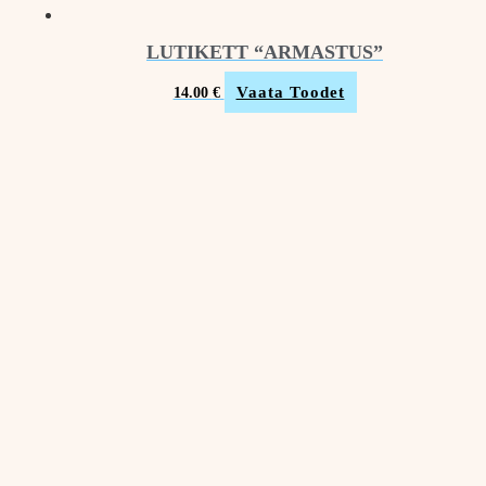
LUTIKETT “ARMASTUS”
Vaata Toodet
14.00
€