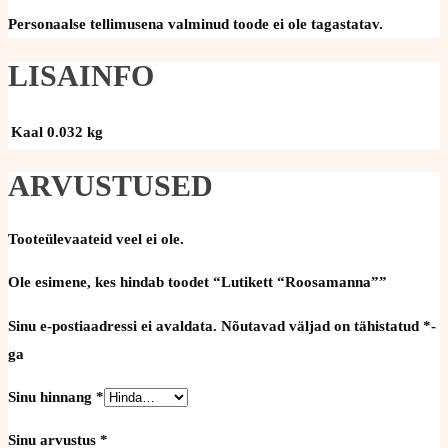
Personaalse tellimusena valminud toode ei ole tagastatav.
LISAINFO
Kaal
0.032 kg
ARVUSTUSED
Tooteülevaateid veel ei ole.
Ole esimene, kes hindab toodet “Lutikett “Roosamanna””
Sinu e-postiaadressi ei avaldata.
Nõutavad väljad on tähistatud
*
-
ga
Sinu hinnang
*
Sinu arvustus
*