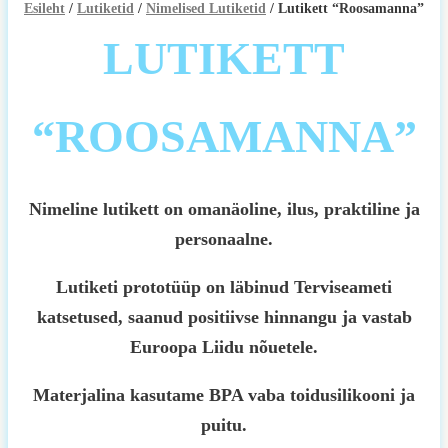
Esileht
/
Lutiketid
/
Nimelised Lutiketid
/ Lutikett “Roosamanna”
LUTIKETT
“ROOSAMANNA”
Nimeline lutikett on omanäoline, ilus, praktiline ja
personaalne.
Lutiketi prototüüp on läbinud Terviseameti
katsetused, saanud positiivse hinnangu ja vastab
Euroopa Liidu nõuetele.
Materjalina kasutame BPA vaba toidusilikooni ja
puitu.