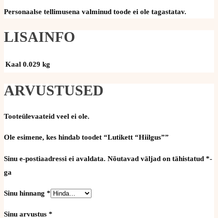
Personaalse tellimusena valminud toode ei ole tagastatav.
LISAINFO
Kaal
0.029 kg
ARVUSTUSED
Tooteülevaateid veel ei ole.
Ole esimene, kes hindab toodet “Lutikett “Hiilgus””
Sinu e-postiaadressi ei avaldata.
Nõutavad väljad on tähistatud
*
-
ga
Sinu hinnang
*
Sinu arvustus
*