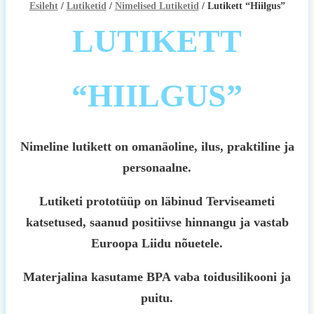
Esileht
/
Lutiketid
/
Nimelised Lutiketid
/ Lutikett “Hiilgus”
LUTIKETT
“HIILGUS”
Nimeline lutikett on omanäoline, ilus, praktiline ja
personaalne.
Lutiketi prototüüp on läbinud Terviseameti
katsetused, saanud positiivse hinnangu ja vastab
Euroopa Liidu nõuetele.
Materjalina kasutame BPA vaba toidusilikooni ja
puitu.