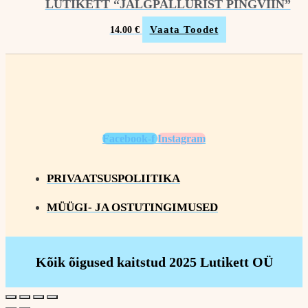
LUTIKETT “JALGPALLURIST PINGVIIN”
Vaata Toodet
14.00
€
Facebook-f
Instagram
PRIVAATSUSPOLIITIKA
MÜÜGI- JA OSTUTINGIMUSED
Kõik õigused kaitstud 2025 Lutikett OÜ