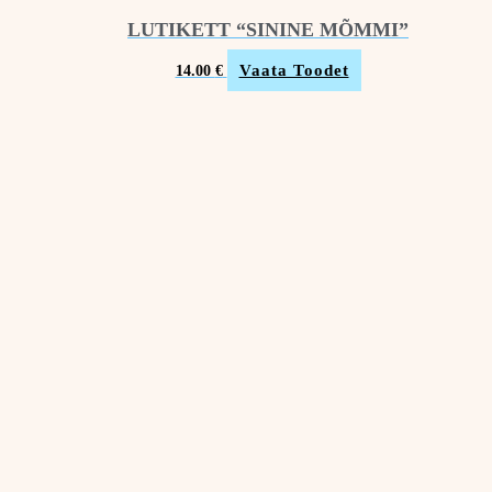
LUTIKETT “SININE MÕMMI”
Vaata Toodet
14.00
€