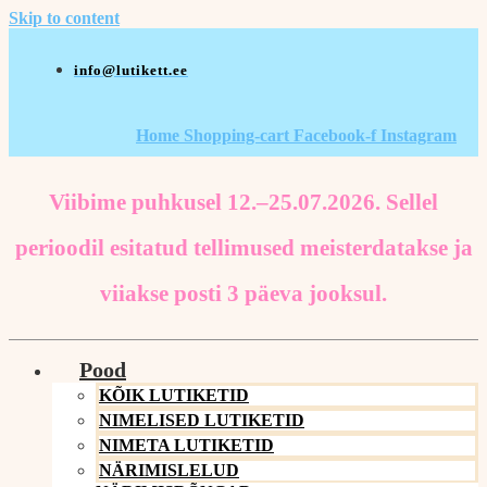
Skip to content
info@lutikett.ee
Home
Shopping-cart
Facebook-f
Instagram
Viibime puhkusel 12.–25.07.2026. Sellel
perioodil esitatud tellimused meisterdatakse ja
viiakse posti 3 päeva jooksul.
Pood
KÕIK LUTIKETID
NIMELISED LUTIKETID
NIMETA LUTIKETID
NÄRIMISLELUD