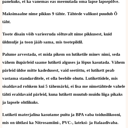
panekuks, et ka vanemas eas meenutada oma lapse lapsepõlve.
Maksimaalne nime pikkus 9 tähte. Tähtede valikust puudub Õ
täht.
Toote disain võib varieeruda sõltuvalt nime pikkusest, kuid
üldmulje ja toon jääb sama, mis tootepildil.
Palume arvestada, et mida pikem on lutiketile minev nimi, seda
vähem ilupärleid saame lutiketi alguses ja lõpus kasutada. Vähem
pärleid üldse mitte kadedusest, vaid seetõttu, et lutikett peab
vastama standarditele, et olla beebile ohutu. Lutikettidele, mis
sisaldavad rohkem kui 5 tähemärki, ei lisa me nimetähtede vahele
tähti eraldavaid pärleid, kuna lutikett muutub muidu liiga pikaks
ja lapsele ohtlikuks.
Lutiketi materjalina kasutame puitu ja BPA vaba toidusilikooni,
mis on ühtlasi ka Nitrosamiini-, PVC-, lateksi- ja ftalaadivaba.