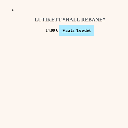
LUTIKETT “HALL REBANE”
Vaata Toodet
14.00
€