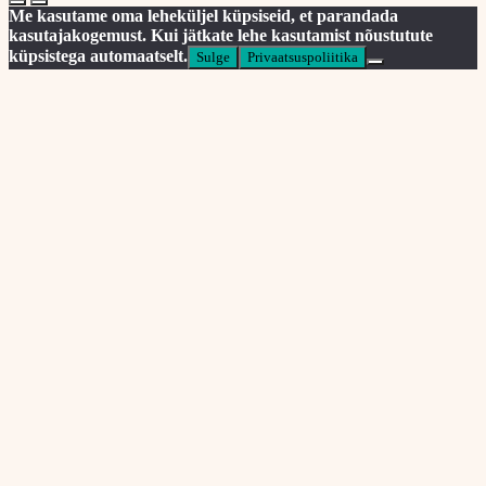
Me kasutame oma leheküljel küpsiseid, et parandada
kasutajakogemust. Kui jätkate lehe kasutamist nõustutute
küpsistega automaatselt.
Sulge
Privaatsuspoliitika