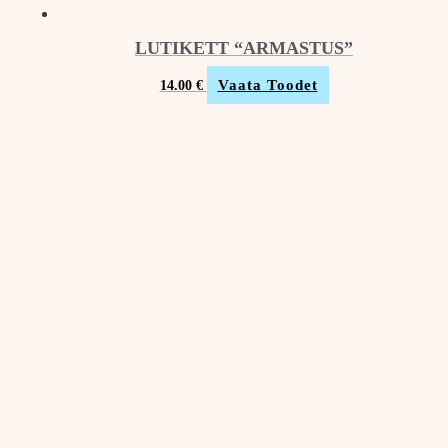
LUTIKETT “ARMASTUS”
Vaata Toodet
14.00
€