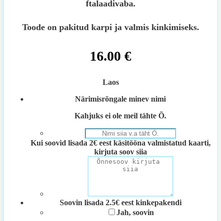
ftalaadivaba.
Toode on pakitud karpi ja valmis kinkimiseks.
16.00
€
Laos
Närimisrõngale minev nimi
Kahjuks ei ole meil tähte Õ.
Kui soovid lisada 2€ eest käsitööna valmistatud kaarti,
kirjuta soov siia
Soovin lisada 2.5€ eest kinkepakendi
Jah, soovin