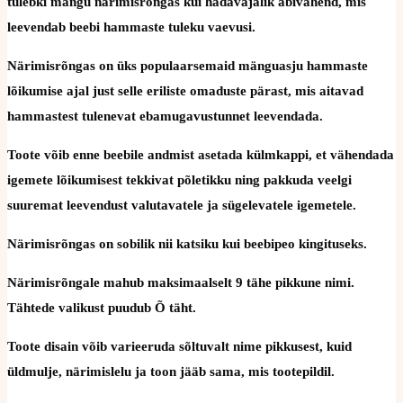
tulebki mängu närimisrõngas kui hädavajalik abivahend, mis
leevendab beebi hammaste tuleku vaevusi.
Närimisrõngas on üks populaarsemaid mänguasju hammaste
lõikumise ajal just selle eriliste omaduste pärast, mis aitavad
hammastest tulenevat ebamugavustunnet leevendada.
Toote võib enne beebile andmist asetada külmkappi, et vähendada
igemete lõikumisest tekkivat põletikku ning pakkuda veelgi
suuremat leevendust valutavatele ja sügelevatele igemetele.
Närimisrõngas on sobilik nii katsiku kui beebipeo kingituseks.
Närimisrõngale mahub maksimaalselt 9 tähe pikkune nimi.
Tähtede valikust puudub Õ täht.
Toote disain võib varieeruda sõltuvalt nime pikkusest, kuid
üldmulje, närimislelu ja toon jääb sama, mis tootepildil.