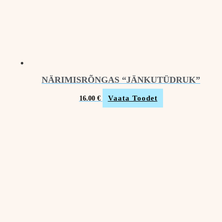
NÄRIMISRÕNGAS “JÄNKUTÜDRUK”
Vaata Toodet
16.00
€