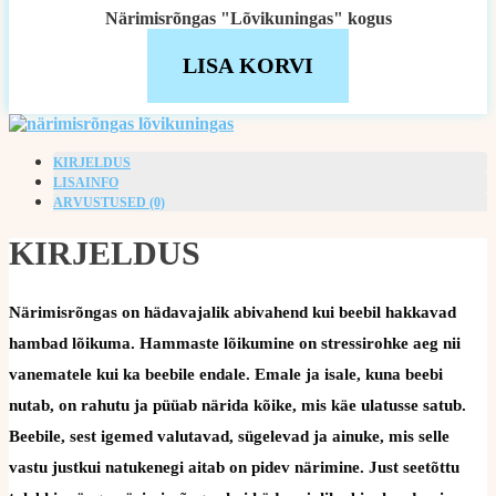
Närimisrõngas "Lõvikuningas" kogus
LISA KORVI
KIRJELDUS
LISAINFO
ARVUSTUSED (0)
KIRJELDUS
Närimisrõngas on hädavajalik abivahend kui beebil hakkavad
hambad lõikuma. Hammaste lõikumine on stressirohke aeg nii
vanematele kui ka beebile endale. Emale ja isale, kuna beebi
nutab, on rahutu ja püüab närida kõike, mis käe ulatusse satub.
Beebile, sest igemed valutavad, sügelevad ja ainuke, mis selle
vastu justkui natukenegi aitab on pidev närimine. Just seetõttu