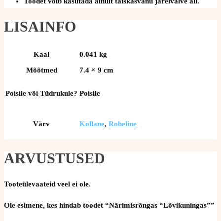
Toodet võib kasutada ainult täiskasvanu järelvalve all.
LISAINFO
Kaal
0.041 kg
Mõõtmed
7.4 × 9 cm
Poisile või Tüdrukule?
Poisile
Värv
Kollane
,
Roheline
ARVUSTUSED
Tooteülevaateid veel ei ole.
Ole esimene, kes hindab toodet “Närimisrõngas “Lõvikuningas””