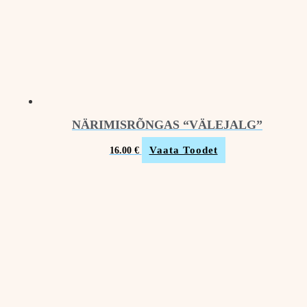
NÄRIMISRÕNGAS “VÄLEJALG”
Vaata Toodet
16.00
€