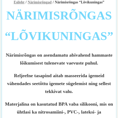
Esileht
/
Närimisrõngad
/ Närimisrõngas “Lõvikuningas”
NÄRIMISRÕNGAS
“LÕVIKUNINGAS”
Närimisrõngas on asendamatu abivahend hammaste
lõikumisest tulenevate vaevuste puhul.
Reljeefne tasapind aitab masseerida igemeid
vähendades seetõttu igemete sügelemist ning sellest
tekkivat valu.
Materjalina on kasutatud BPA vaba silikooni, mis on
ühtlasi ka nitrosamiini-, PVC-, lateksi- ja