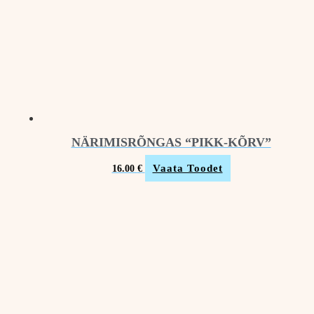
NÄRIMISRÕNGAS “PIKK-KÕRV”
Vaata Toodet
16.00
€