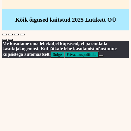
Kõik õigused kaitstud 2025 Lutikett OÜ
Me kasutame oma leheküljel küpsiseid, et parandada
kasutajakogemust. Kui jätkate lehe kasutamist nõustutute
küpsistega automaatselt.
Sulge
Privaatsuspoliitika