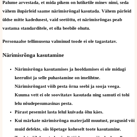
Palume arvestada, et mida pikem on lutiketile minev nimi, seda
vähem ilupärleid saame närimisrõngal kasutada. Vähem pärleid
üldse mitte kadedusest, vaid seetõttu, et närimisrõngas peab
vastama standarditele, et olla beebile ohutu.
Personaalse tellimusena valminud toode ei ole tagastatav.
Närimisrõnga kasutamine
Närimisrõnga kasutamises ja hooldamises ei ole midagi
keerulist ja selle puhastamine on imelihtne.
Närimisrõngast võib pesta õrna seebi ja sooja veega.
Kuuma vett ei ole soovitatav kasutada ning samuti ei tohi
lelu nõudepesumasinas pesta.
Pärast pesemist lasta lelul kuivada õhu käes.
Kui märkate närimisrõnga materjalil muutust, pragusid või
muid defekte, siis lõpetage koheselt toote kasutamine.