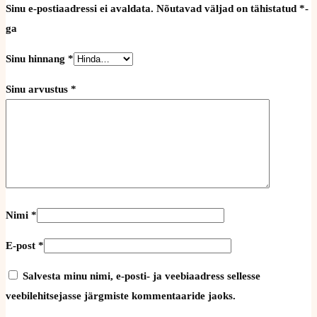
Sinu e-postiaadressi ei avaldata.
Nõutavad väljad on tähistatud
*
-
ga
Sinu hinnang
*
Sinu arvustus
*
Nimi
*
E-post
*
Salvesta minu nimi, e-posti- ja veebiaadress sellesse
veebilehitsejasse järgmiste kommentaaride jaoks.