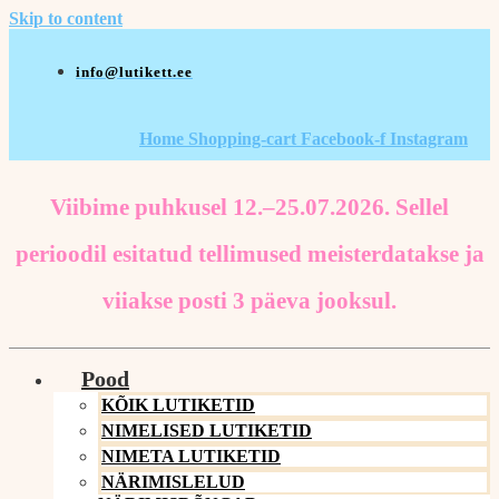
Skip to content
info@lutikett.ee
Home
Shopping-cart
Facebook-f
Instagram
Viibime puhkusel 12.–25.07.2026. Sellel
perioodil esitatud tellimused meisterdatakse ja
viiakse posti 3 päeva jooksul.
Pood
KÕIK LUTIKETID
NIMELISED LUTIKETID
NIMETA LUTIKETID
NÄRIMISLELUD