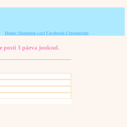
Home
Shopping-cart
Facebook-f
Instagram
e posti 3 päeva jooksul.