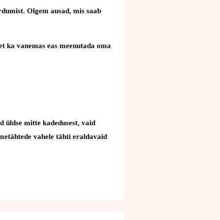
äärdumist. Olgem ausad, mis saab
uks, et ka vanemas eas meenutada oma
d üldse mitte kadedusest, vaid
nimetähtede vahele tähti eraldavaid