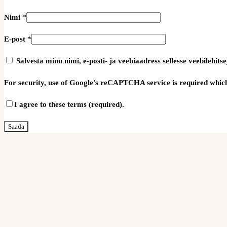
Nimi
*
E-post
*
Salvesta minu nimi, e-posti- ja veebiaadress sellesse veebilehi
For security, use of Google's reCAPTCHA service is required which
I agree to these terms (required).