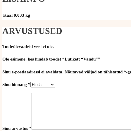
Kaal
0.033 kg
ARVUSTUSED
Tooteülevaateid veel ei ole.
Ole esimene, kes hindab toodet “Lutikett “Vandu””
Sinu e-postiaadressi ei avaldata.
Nõutavad väljad on tähistatud
*
-g
Sinu hinnang
*
Sinu arvustus
*