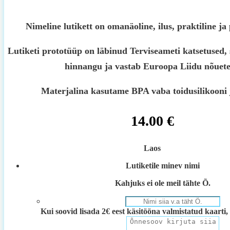
Nimeline lutikett on omanäoline, ilus, praktiline ja
Lutiketi prototüüp on läbinud Terviseameti katsetused, 
hinnangu ja vastab Euroopa Liidu nõuete
Materjalina kasutame BPA vaba toidusilikooni 
14.00
€
Laos
Lutiketile minev nimi
Kahjuks ei ole meil tähte Õ.
Kui soovid lisada 2€ eest käsitööna valmistatud kaarti, 