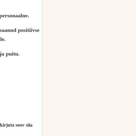
 personaalne.
saanud positiivse
le.
ja puitu.
kirjuta soov siia