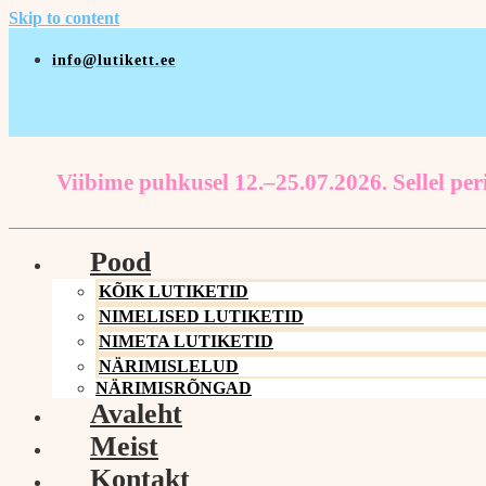
Skip to content
info@lutikett.ee
Viibime puhkusel 12.–25.07.2026. Sellel peri
Pood
KÕIK LUTIKETID
NIMELISED LUTIKETID
NIMETA LUTIKETID
NÄRIMISLELUD
NÄRIMISRÕNGAD
Avaleht
Meist
Kontakt