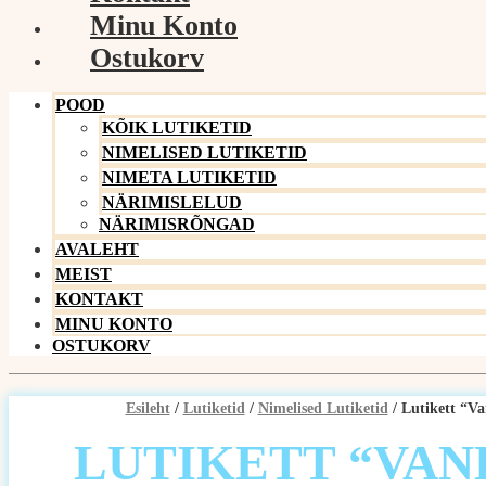
Minu Konto
Ostukorv
POOD
KÕIK LUTIKETID
NIMELISED LUTIKETID
NIMETA LUTIKETID
NÄRIMISLELUD
NÄRIMISRÕNGAD
AVALEHT
MEIST
KONTAKT
MINU KONTO
OSTUKORV
Esileht
/
Lutiketid
/
Nimelised Lutiketid
/ Lutikett “V
LUTIKETT “VAN