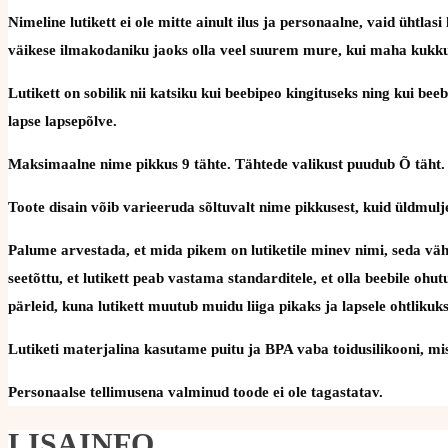
Nimeline lutikett ei ole mitte ainult ilus ja personaalne, vaid üht
väikese ilmakodaniku jaoks olla veel suurem mure, kui maha kukku
Lutikett on sobilik nii katsiku kui beebipeo kingituseks ning kui be
lapse lapsepõlve.
Maksimaalne nime pikkus 9 tähte. Tähtede valikust puudub Õ täht.
Toote disain võib varieeruda sõltuvalt nime pikkusest, kuid üldmulje
Palume arvestada, et mida pikem on lutiketile minev nimi, seda väh
seetõttu, et lutikett peab vastama standarditele, et olla beebile oh
pärleid, kuna lutikett muutub muidu liiga pikaks ja lapsele ohtlikuks
Lutiketi materjalina kasutame puitu ja BPA vaba toidusilikooni, mis 
Personaalse tellimusena valminud toode ei ole tagastatav.
LISAINFO