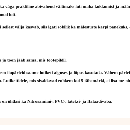
lasi ka väga praktiline abivahend vältimaks luti maha kukkumist ja m
nud lutt.
ebi sellest välja kasvab, siis igati sobilik ka mälestuste karpi panek
 ja toon jääb sama, mis tootepildil.
em ilupärleid saame lutiketi alguses ja lõpus kasutada. Vähem pärlei
utu. Lutikettidele, mis sisaldavad rohkem kui 5 tähemärki, ei lisa me 
.
on ühtlasi ka Nitrosamiini-, PVC-, lateksi- ja ftalaadivaba.