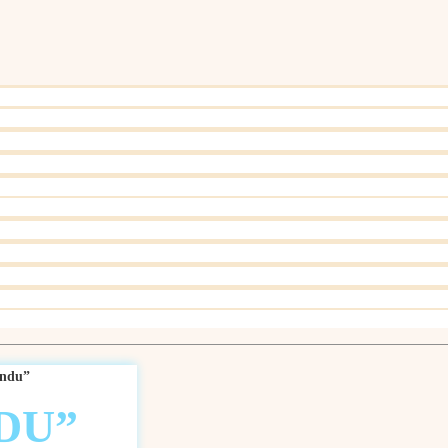
andu”
DU”