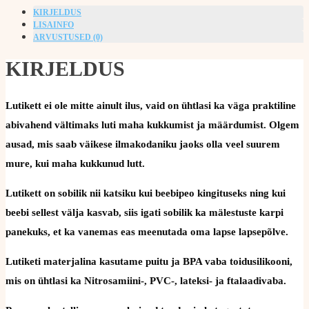
KIRJELDUS
LISAINFO
ARVUSTUSED (0)
KIRJELDUS
Lutikett ei ole mitte ainult ilus, vaid on ühtlasi ka väga praktiline
abivahend vältimaks luti maha kukkumist ja määrdumist. Olgem
ausad, mis saab väikese ilmakodaniku jaoks olla veel suurem
mure, kui maha kukkunud lutt.
Lutikett on sobilik nii katsiku kui beebipeo kingituseks ning kui
beebi sellest välja kasvab, siis igati sobilik ka mälestuste karpi
panekuks, et ka vanemas eas meenutada oma lapse lapsepõlve.
Lutiketi materjalina kasutame puitu ja BPA vaba toidusilikooni,
mis on ühtlasi ka Nitrosamiini-, PVC-, lateksi- ja ftalaadivaba.