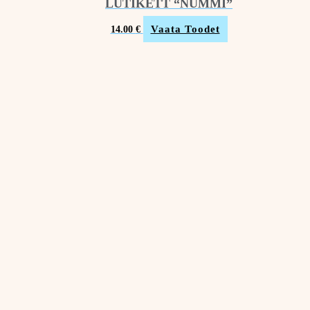
LUTIKETT “NUMMI”
Vaata Toodet
14.00
€