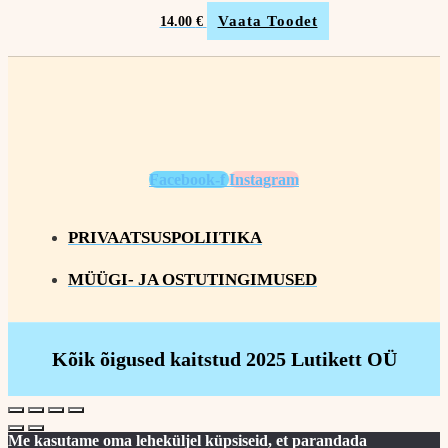
Vaata Toodet
14.00
€
Facebook-f
Instagram
PRIVAATSUSPOLIITIKA
MÜÜGI- JA OSTUTINGIMUSED
Kõik õigused kaitstud 2025 Lutikett OÜ
Me kasutame oma leheküljel küpsiseid, et parandada