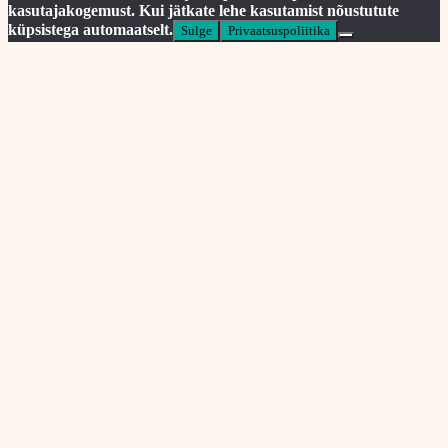
kasutajakogemust. Kui jätkate lehe kasutamist nõustutute
küpsistega automaatselt.
Sulge
Privaatsuspoliitika