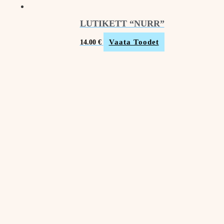
LUTIKETT “NURR”
Vaata Toodet
14.00
€