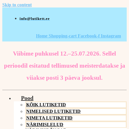
Skip to content
info@lutikett.ee
Home
Shopping-cart
Facebook-f
Instagram
Viibime puhkusel 12.–25.07.2026. Sellel
perioodil esitatud tellimused meisterdatakse ja
viiakse posti 3 päeva jooksul.
Pood
KÕIK LUTIKETID
NIMELISED LUTIKETID
NIMETA LUTIKETID
NÄRIMISLELUD