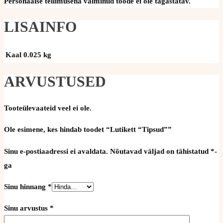
Personaalse tellimusena valminud toode ei ole tagastatav.
LISAINFO
Kaal
0.025 kg
ARVUSTUSED
Tooteülevaateid veel ei ole.
Ole esimene, kes hindab toodet “Lutikett “Tipsud””
Sinu e-postiaadressi ei avaldata.
Nõutavad väljad on tähistatud
*
-
ga
Sinu hinnang
*
Sinu arvustus
*