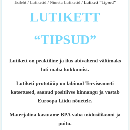
Esileht
/
Lutiketid
/
Nimeta Lutiketid
/ Lutikett “Tipsud”
LUTIKETT
“TIPSUD”
Lutikett on praktiline ja ilus abivahend vältimaks
luti maha kukkumist.
Lutiketi prototüüp on läbinud Terviseameti
katsetused, saanud positiivse hinnangu ja vastab
Euroopa Liidu nõuetele.
Materjalina kasutame BPA vaba toidusilikooni ja
puitu.