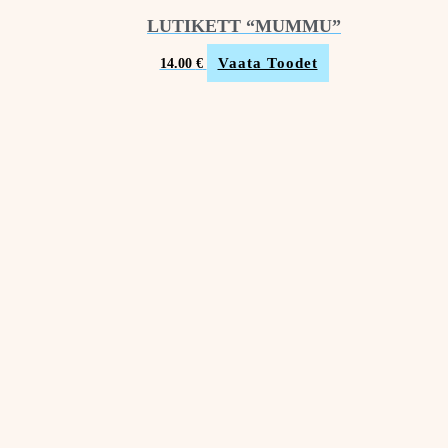
LUTIKETT “MUMMU”
Vaata Toodet
14.00
€