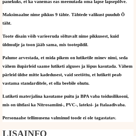
panekuks, et ka vanemas eas meenutada oma lapse lapsepõlve.
Maksimaalne nime pikkus 9 tähte. Tähtede valikust puudub Õ
täht.
Toote disain võib varieeruda sõltuvalt nime pikkusest, kuid
üldmulje ja toon jääb sama, mis tootepildil.
Palume arvestada, et mida pikem on lutiketile minev nimi, seda
vähem ilupärleid saame lutiketi alguses ja lõpus kasutada. Vähem
pärleid üldse mitte kadedusest, vaid seetõttu, et lutikett peab
vastama standarditele, et olla beebile ohutu.
Lutiketi materjalina kasutame puitu ja BPA vaba toidusilikooni,
mis on ühtlasi ka Nitrosamiini-, PVC-, lateksi- ja ftalaadivaba.
Personaalse tellimusena valminud toode ei ole tagastatav.
LISAINFO