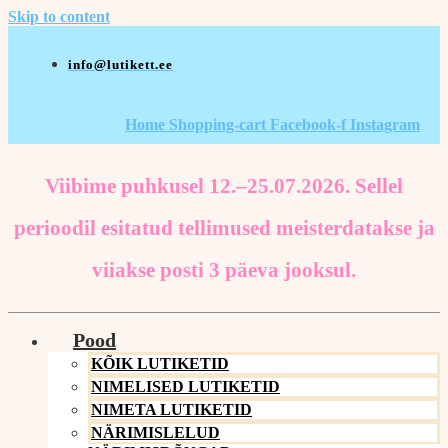
Skip to content
info@lutikett.ee
Home
Shopping-cart
Facebook-f
Instagram
Viibime puhkusel 12.–25.07.2026. Sellel
perioodil esitatud tellimused meisterdatakse ja
viiakse posti 3 päeva jooksul.
Pood
KÕIK LUTIKETID
NIMELISED LUTIKETID
NIMETA LUTIKETID
NÄRIMISLELUD