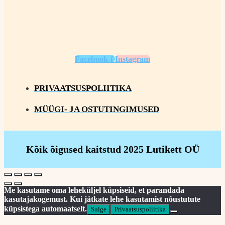
Facebook-f
Instagram
PRIVAATSUSPOLIITIKA
MÜÜGI- JA OSTUTINGIMUSED
Kõik õigused kaitstud 2025 Lutikett OÜ
Me kasutame oma leheküljel küpsiseid, et parandada
kasutajakogemust. Kui jätkate lehe kasutamist nõustutute
küpsistega automaatselt.
Sulge
Privaatsuspoliitika