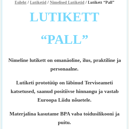
Esileht
/
Lutiketid
/
Nimelised Lutiketid
/ Lutikett “Pall”
LUTIKETT
“PALL”
Nimeline lutikett on omanäoline, ilus, praktiline ja
personaalne.
Lutiketi prototüüp on läbinud Terviseameti
katsetused, saanud positiivse hinnangu ja vastab
Euroopa Liidu nõuetele.
Materjalina kasutame BPA vaba toidusilikooni ja
puitu.