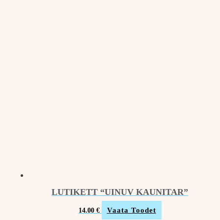
LUTIKETT “UINUV KAUNITAR”
Vaata Toodet
14.00
€