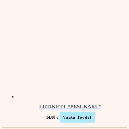
LUTIKETT “PESUKARU”
Vaata Toodet
14.00
€