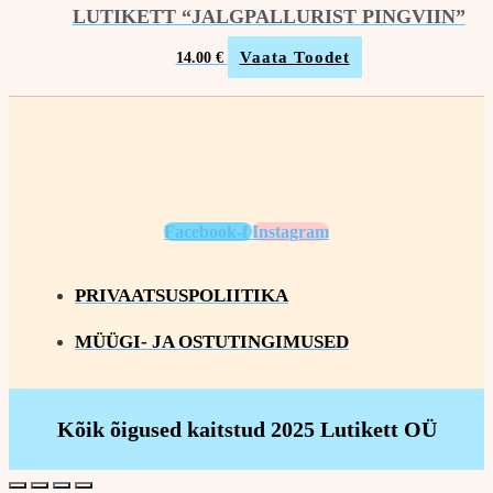
LUTIKETT “JALGPALLURIST PINGVIIN”
Vaata Toodet
14.00
€
Facebook-f
Instagram
PRIVAATSUSPOLIITIKA
MÜÜGI- JA OSTUTINGIMUSED
Kõik õigused kaitstud 2025 Lutikett OÜ