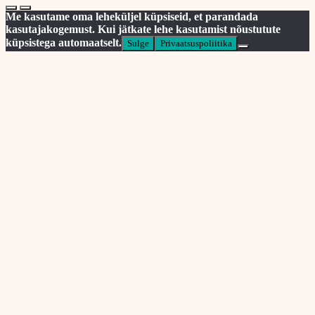
Me kasutame oma leheküljel küpsiseid, et parandada
kasutajakogemust. Kui jätkate lehe kasutamist nõustutute
küpsistega automaatselt.
Sulge
Privaatsuspoliitika