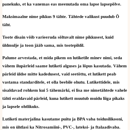
panekuks, et ka vanemas eas meenutada oma lapse lapsepõlve.
Maksimaalne nime pikkus 9 tähte. Tähtede valikust puudub Õ
täht.
Toote disain võib varieeruda sõltuvalt nime pikkusest, kuid
üldmulje ja toon jääb sama, mis tootepildil.
Palume arvestada, et mida pikem on lutiketile minev nimi, seda
vähem ilupärleid saame lutiketi alguses ja lõpus kasutada. Vähem
pärleid üldse mitte kadedusest, vaid seetõttu, et lutikett peab
vastama standarditele, et olla beebile ohutu. Lutikettidele, mis
sisaldavad rohkem kui 5 tähemärki, ei lisa me nimetähtede vahele
tähti eraldavaid pärleid, kuna lutikett muutub muidu liiga pikaks
ja lapsele ohtlikuks.
Lutiketi materjalina kasutame puitu ja BPA vaba toidusilikooni,
mis on ühtlasi ka Nitrosamiini-, PVC-, lateksi- ja ftalaadivaba.