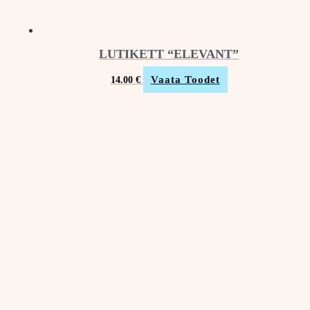
LUTIKETT “ELEVANT”
Vaata Toodet
14.00
€