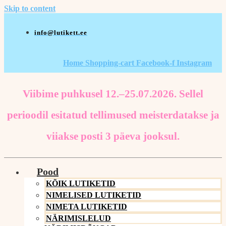
Skip to content
info@lutikett.ee
Home
Shopping-cart
Facebook-f
Instagram
Viibime puhkusel 12.–25.07.2026. Sellel
perioodil esitatud tellimused meisterdatakse ja
viiakse posti 3 päeva jooksul.
Pood
KÕIK LUTIKETID
NIMELISED LUTIKETID
NIMETA LUTIKETID
NÄRIMISLELUD