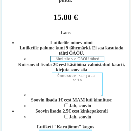
puitu.
15.00
€
Laos
Lutiketile minev nimi
Lutiketile palume kuni 9 tähemärki. Ei saa kasutada
tähti ÕÄÖÜ.
Kui soovid lisada 2€ eest käsitööna valmistatud kaarti,
kirjuta soov siia
Soovin lisada 1€ eest MAM luti kinnituse
Jah, soovin
Soovin lisada 2.5€ eest kinkepakendi
Jah, soovin
Lutikett "Karujõmm" kogus