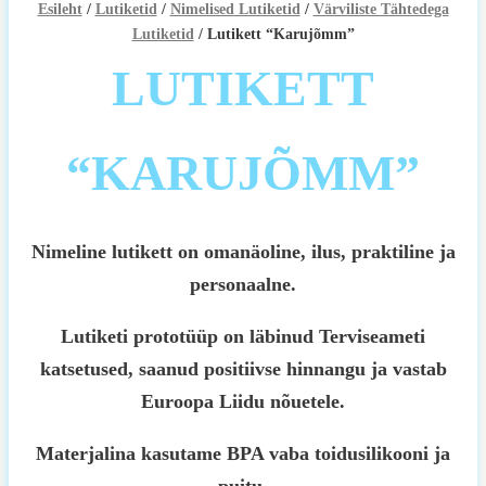
Esileht
/
Lutiketid
/
Nimelised Lutiketid
/
Värviliste Tähtedega
Lutiketid
/ Lutikett “Karujõmm”
LUTIKETT
“KARUJÕMM”
Nimeline lutikett on omanäoline, ilus, praktiline ja
personaalne.
Lutiketi prototüüp on läbinud Terviseameti
katsetused, saanud positiivse hinnangu ja vastab
Euroopa Liidu nõuetele.
Materjalina kasutame BPA vaba toidusilikooni ja