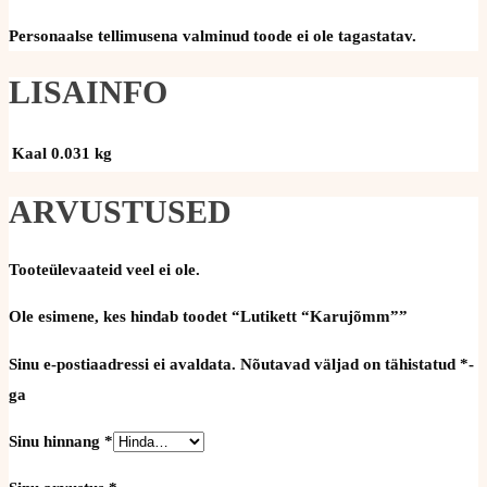
Personaalse tellimusena valminud toode ei ole tagastatav.
LISAINFO
Kaal
0.031 kg
ARVUSTUSED
Tooteülevaateid veel ei ole.
Ole esimene, kes hindab toodet “Lutikett “Karujõmm””
Sinu e-postiaadressi ei avaldata.
Nõutavad väljad on tähistatud
*
-
ga
Sinu hinnang
*