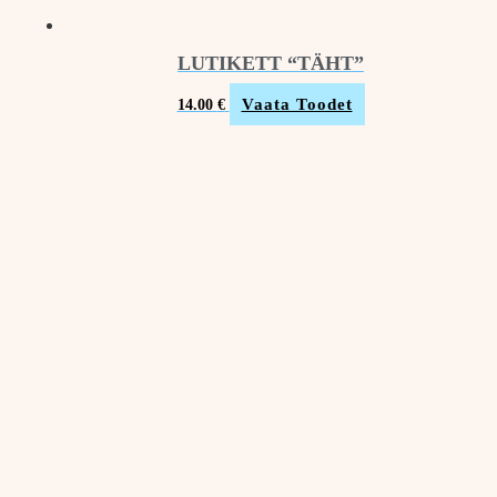
LUTIKETT “TÄHT”
Vaata Toodet
14.00
€