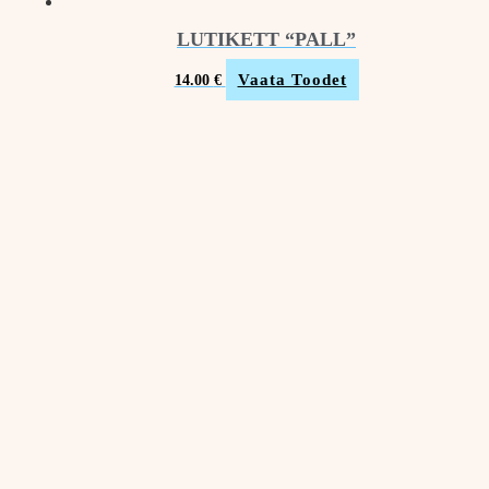
LUTIKETT “PALL”
Vaata Toodet
14.00
€