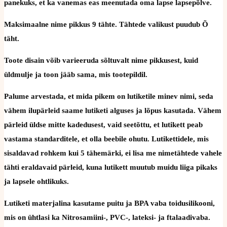
panekuks, et ka vanemas eas meenutada oma lapse lapsepõlve.
Maksimaalne nime pikkus 9 tähte. Tähtede valikust puudub Õ
täht.
Toote disain võib varieeruda sõltuvalt nime pikkusest, kuid
üldmulje ja toon jääb sama, mis tootepildil.
Palume arvestada, et mida pikem on lutiketile minev nimi, seda
vähem ilupärleid saame lutiketi alguses ja lõpus kasutada. Vähem
pärleid üldse mitte kadedusest, vaid seetõttu, et lutikett peab
vastama standarditele, et olla beebile ohutu. Lutikettidele, mis
sisaldavad rohkem kui 5 tähemärki, ei lisa me nimetähtede vahele
tähti eraldavaid pärleid, kuna lutikett muutub muidu liiga pikaks
ja lapsele ohtlikuks.
Lutiketi materjalina kasutame puitu ja BPA vaba toidusilikooni,
mis on ühtlasi ka Nitrosamiini-, PVC-, lateksi- ja ftalaadivaba.