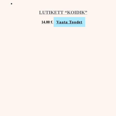
LUTIKETT “KOIDIK”
Vaata Toodet
14.00
€