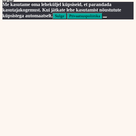
Me kasutame oma leheküljel küpsiseid, et parandada
kasutajakogemust. Kui jätkate lehe kasutamist nõustutute
küpsistega automaatselt.
Sulge
Privaatsuspoliitika