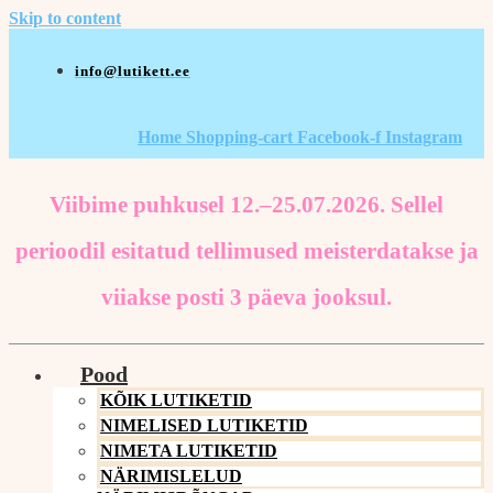
Skip to content
info@lutikett.ee
Home
Shopping-cart
Facebook-f
Instagram
Viibime puhkusel 12.–25.07.2026. Sellel
perioodil esitatud tellimused meisterdatakse ja
viiakse posti 3 päeva jooksul.
Pood
KÕIK LUTIKETID
NIMELISED LUTIKETID
NIMETA LUTIKETID
NÄRIMISLELUD