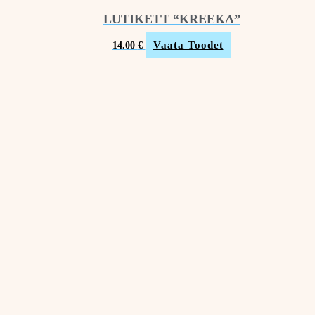
LUTIKETT “KREEKA”
Vaata Toodet
14.00
€