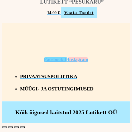
LUTIKETT “PESUKARU”
Vaata Toodet
14.00
€
Facebook-f
Instagram
PRIVAATSUSPOLIITIKA
MÜÜGI- JA OSTUTINGIMUSED
Kõik õigused kaitstud 2025 Lutikett OÜ