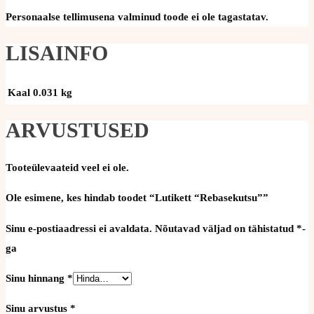
Personaalse tellimusena valminud toode ei ole tagastatav.
LISAINFO
Kaal
0.031 kg
ARVUSTUSED
Tooteülevaateid veel ei ole.
Ole esimene, kes hindab toodet “Lutikett “Rebasekutsu””
Sinu e-postiaadressi ei avaldata.
Nõutavad väljad on tähistatud
*
-
ga
Sinu hinnang
*
Sinu arvustus
*