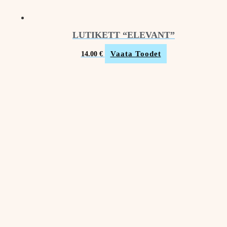
LUTIKETT “ELEVANT”
Vaata Toodet
14.00
€