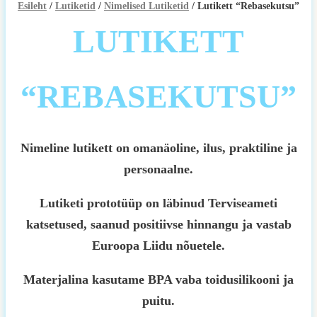
Esileht
/
Lutiketid
/
Nimelised Lutiketid
/ Lutikett “Rebasekutsu”
LUTIKETT
“REBASEKUTSU”
Nimeline lutikett on omanäoline, ilus, praktiline ja
personaalne.
Lutiketi prototüüp on läbinud Terviseameti
katsetused, saanud positiivse hinnangu ja vastab
Euroopa Liidu nõuetele.
Materjalina kasutame BPA vaba toidusilikooni ja
puitu.