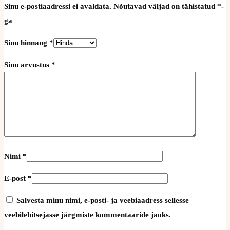
Sinu e-postiaadressi ei avaldata.
Nõutavad väljad on tähistatud
*
-
ga
Sinu hinnang
*
Sinu arvustus
*
Nimi
*
E-post
*
Salvesta minu nimi, e-posti- ja veebiaadress sellesse
veebilehitsejasse järgmiste kommentaaride jaoks.