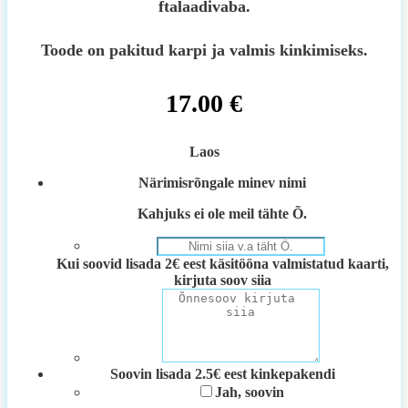
ftalaadivaba.
Toode on pakitud karpi ja valmis kinkimiseks.
17.00
€
Laos
Närimisrõngale minev nimi
Kahjuks ei ole meil tähte Õ.
Kui soovid lisada 2€ eest käsitööna valmistatud kaarti,
kirjuta soov siia
Soovin lisada 2.5€ eest kinkepakendi
Jah, soovin