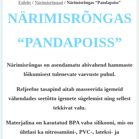
Esileht
/
Närimisrõngad
/ Närimisrõngas “Pandapoiss”
NÄRIMISRÕNGAS
“PANDAPOISS”
Närimisrõngas on asendamatu abivahend hammaste
lõikumisest tulenevate vaevuste puhul.
Reljeefne tasapind aitab masseerida igemeid
vähendades seetõttu igemete sügelemist ning sellest
tekkivat valu.
Materjalina on kasutatud BPA vaba silikooni, mis on
ühtlasi ka nitrosamiini-, PVC-, lateksi- ja