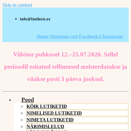
Skip to content
info@lutikett.ee
Home
Shopping-cart
Facebook-f
Instagram
Viibime puhkusel 12.–25.07.2026. Sellel
perioodil esitatud tellimused meisterdatakse ja
viiakse posti 3 päeva jooksul.
Pood
KÕIK LUTIKETID
NIMELISED LUTIKETID
NIMETA LUTIKETID
NÄRIMISLELUD