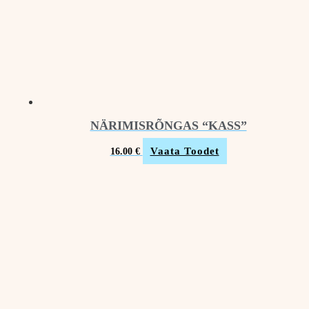
NÄRIMISRÕNGAS “KASS”
Vaata Toodet
16.00
€