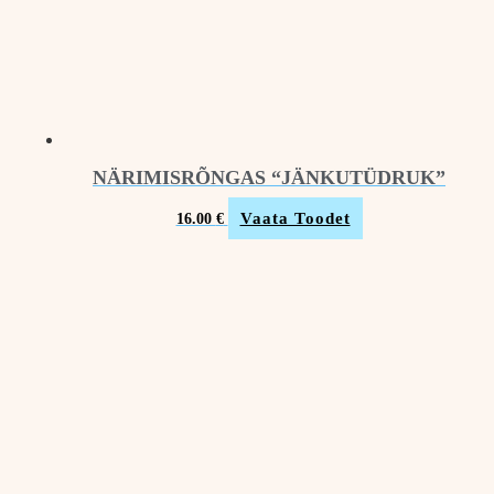
NÄRIMISRÕNGAS “JÄNKUTÜDRUK”
Vaata Toodet
16.00
€