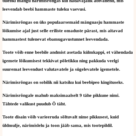
tulebki mängu närimisrõngas kui hädavajalik abivahend, mis
leevendab beebi hammaste tuleku vaevusi.
Närimisrõngas on üks populaarsemaid mänguasju hammaste
lõikumise ajal just selle eriliste omaduste pärast, mis aitavad
hammastest tulenevat ebamugavustunnet leevendada.
Toote võib enne beebile andmist asetada külmkappi, et vähendada
igemete lõikumisest tekkivat põletikku ning pakkuda veelgi
suuremat leevendust valutavatele ja sügelevatele igemetele.
Närimisrõngas on sobilik nii katsiku kui beebipeo kingituseks.
Närimisrõngale mahub maksimaalselt 9 tähe pikkune nimi.
Tähtede valikust puudub Õ täht.
Toote disain võib varieeruda sõltuvalt nime pikkusest, kuid
üldmulje, närimislelu ja toon jääb sama, mis tootepildil.