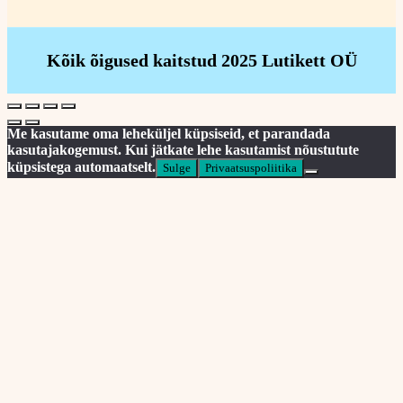
Kõik õigused kaitstud 2025 Lutikett OÜ
Me kasutame oma leheküljel küpsiseid, et parandada
kasutajakogemust. Kui jätkate lehe kasutamist nõustutute
küpsistega automaatselt.
Sulge
Privaatsuspoliitika