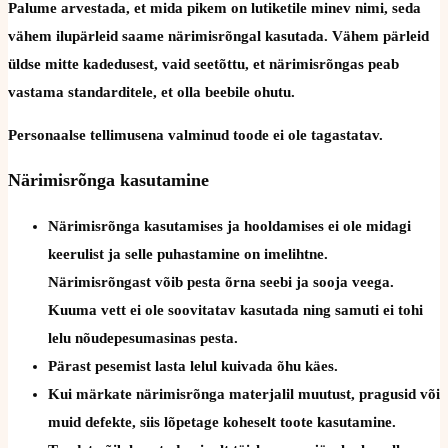
Palume arvestada, et mida pikem on lutiketile minev nimi, seda
vähem ilupärleid saame närimisrõngal kasutada. Vähem pärleid
üldse mitte kadedusest, vaid seetõttu, et närimisrõngas peab
vastama standarditele, et olla beebile ohutu.
Personaalse tellimusena valminud toode ei ole tagastatav.
Närimisrõnga kasutamine
Närimisrõnga kasutamises ja hooldamises ei ole midagi
keerulist ja selle puhastamine on imelihtne.
Närimisrõngast võib pesta õrna seebi ja sooja veega.
Kuuma vett ei ole soovitatav kasutada ning samuti ei tohi
lelu nõudepesumasinas pesta.
Pärast pesemist lasta lelul kuivada õhu käes.
Kui märkate närimisrõnga materjalil muutust, pragusid või
muid defekte, siis lõpetage koheselt toote kasutamine.