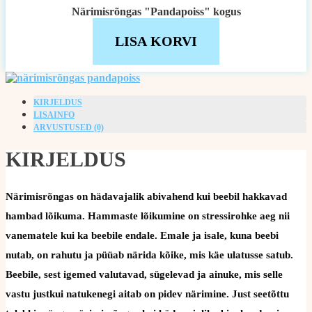
Närimisrõngas "Pandapoiss" kogus
LISA KORVI
KIRJELDUS
LISAINFO
ARVUSTUSED (0)
KIRJELDUS
Närimisrõngas on hädavajalik abivahend kui beebil hakkavad
hambad lõikuma. Hammaste lõikumine on stressirohke aeg nii
vanematele kui ka beebile endale. Emale ja isale, kuna beebi
nutab, on rahutu ja püüab närida kõike, mis käe ulatusse satub.
Beebile, sest igemed valutavad, sügelevad ja ainuke, mis selle
vastu justkui natukenegi aitab on pidev närimine. Just seetõttu