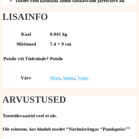
Toodet võib kasutada ainult täiskasvanu järelvalve all.
LISAINFO
Kaal
0.041 kg
Mõõtmed
7.4 × 9 cm
Poisile või Tüdrukule?
Poisile
Värv
Must
,
Sinine
,
Valge
ARVUSTUSED
Tooteülevaateid veel ei ole.
Ole esimene, kes hindab toodet “Närimisrõngas “Pandapoiss””