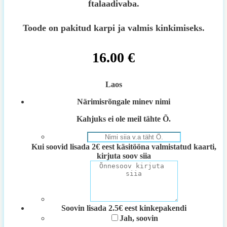
ftalaadivaba.
Toode on pakitud karpi ja valmis kinkimiseks.
16.00
€
Laos
Närimisrõngale minev nimi
Kahjuks ei ole meil tähte Õ.
Kui soovid lisada 2€ eest käsitööna valmistatud kaarti,
kirjuta soov siia
Soovin lisada 2.5€ eest kinkepakendi
Jah, soovin