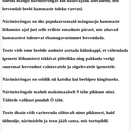
tulebki mängu närimisrõngas kui hädavajalik abivahend, mis
leevendab beebi hammaste tuleku vaevusi.
Närimisrõngas on üks populaarsemaid mänguasju hammaste
lõikumise ajal just selle eriliste omaduste pärast, mis aitavad
hammastest tulenevat ebamugavustunnet leevendada.
Toote võib enne beebile andmist asetada külmkappi, et vähendada
igemete lõikumisest tekkivat põletikku ning pakkuda veelgi
suuremat leevendust valutavatele ja sügelevatele igemetele.
Närimisrõngas on sobilik nii katsiku kui beebipeo kingituseks.
Närimisrõngale mahub maksimaalselt 9 tähe pikkune nimi.
Tähtede valikust puudub Õ täht.
Toote disain võib varieeruda sõltuvalt nime pikkusest, kuid
üldmulje, närimislelu ja toon jääb sama, mis tootepildil.