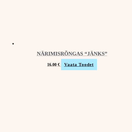
NÄRIMISRÕNGAS “JÄNKS”
Vaata Toodet
16.00
€