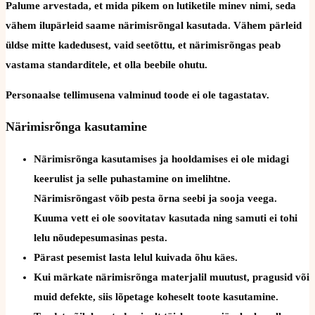
Palume arvestada, et mida pikem on lutiketile minev nimi, seda
vähem ilupärleid saame närimisrõngal kasutada. Vähem pärleid
üldse mitte kadedusest, vaid seetõttu, et närimisrõngas peab
vastama standarditele, et olla beebile ohutu.
Personaalse tellimusena valminud toode ei ole tagastatav.
Närimisrõnga kasutamine
Närimisrõnga kasutamises ja hooldamises ei ole midagi
keerulist ja selle puhastamine on imelihtne.
Närimisrõngast võib pesta õrna seebi ja sooja veega.
Kuuma vett ei ole soovitatav kasutada ning samuti ei tohi
lelu nõudepesumasinas pesta.
Pärast pesemist lasta lelul kuivada õhu käes.
Kui märkate närimisrõnga materjalil muutust, pragusid või
muid defekte, siis lõpetage koheselt toote kasutamine.