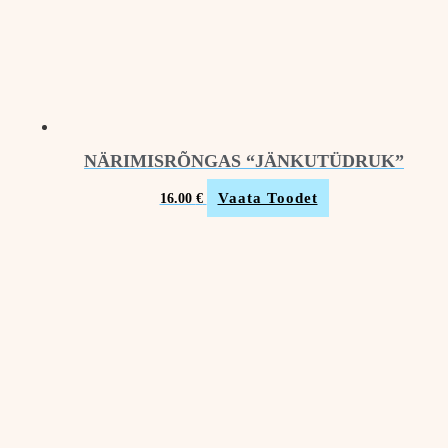
NÄRIMISRÕNGAS “JÄNKUTÜDRUK”
Vaata Toodet
16.00
€