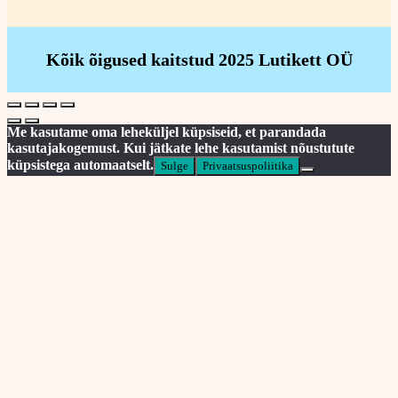
Kõik õigused kaitstud 2025 Lutikett OÜ
Me kasutame oma leheküljel küpsiseid, et parandada
kasutajakogemust. Kui jätkate lehe kasutamist nõustutute
küpsistega automaatselt.
Sulge
Privaatsuspoliitika