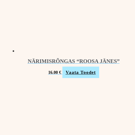
NÄRIMISRÕNGAS “ROOSA JÄNES”
Vaata Toodet
16.00
€