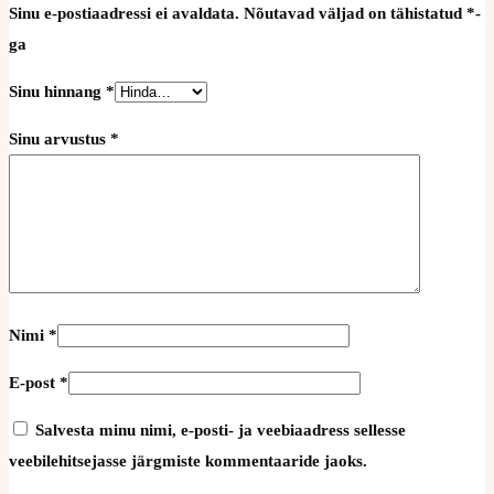
Sinu e-postiaadressi ei avaldata.
Nõutavad väljad on tähistatud
*
-
ga
Sinu hinnang
*
Sinu arvustus
*
Nimi
*
E-post
*
Salvesta minu nimi, e-posti- ja veebiaadress sellesse
veebilehitsejasse järgmiste kommentaaride jaoks.