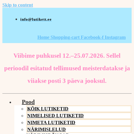
Skip to content
info@lutikett.ee
Home
Shopping-cart
Facebook-f
Instagram
Viibime puhkusel 12.–25.07.2026. Sellel
perioodil esitatud tellimused meisterdatakse ja
viiakse posti 3 päeva jooksul.
Pood
KÕIK LUTIKETID
NIMELISED LUTIKETID
NIMETA LUTIKETID
NÄRIMISLELUD