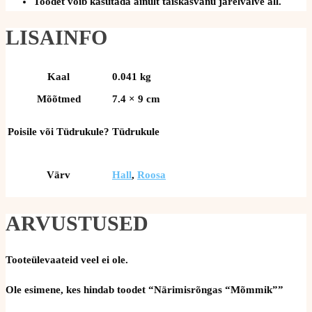
Toodet võib kasutada ainult täiskasvanu järelvalve all.
LISAINFO
Kaal
0.041 kg
Mõõtmed
7.4 × 9 cm
Poisile või Tüdrukule?
Tüdrukule
Värv
Hall
,
Roosa
ARVUSTUSED
Tooteülevaateid veel ei ole.
Ole esimene, kes hindab toodet “Närimisrõngas “Mõmmik””