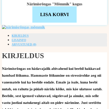
Närimisrõngas "Mõmmik" kogus
LISA KORVI
KIRJELDUS
LISAINFO
ARVUSTUSED (0)
KIRJELDUS
Närimisrõngas on hädavajalik abivahend kui beebil hakkavad
hambad lõikuma. Hammaste lõikumine on stressirohke aeg nii
vanematele kui ka beebile endale. Emale ja isale, kuna beebi
nutab, on rahutu ja püüab närida kõike, mis käe ulatusse satub.
Beebile, sest igemed valutavad, sügelevad ja ainuke, mis selle
vastu justkui natukenegi aitab on pidev närimine. Just seetõttu