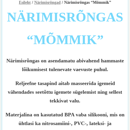
Esileht
/
Närimisrõngad
/ Närimisrõngas “Mõmmik”
NÄRIMISRÕNGAS
“MÕMMIK”
Närimisrõngas on asendamatu abivahend hammaste
lõikumisest tulenevate vaevuste puhul.
Reljeefne tasapind aitab masseerida igemeid
vähendades seetõttu igemete sügelemist ning sellest
tekkivat valu.
Materjalina on kasutatud BPA vaba silikooni, mis on
ühtlasi ka nitrosamiini-, PVC-, lateksi- ja