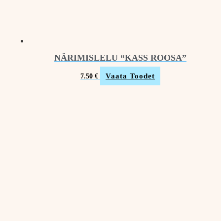
NÄRIMISLELU “KASS ROOSA”
Vaata Toodet
7.50
€