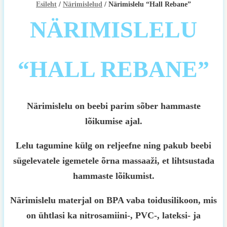
Esileht
/
Närimislelud
/ Närimislelu “Hall Rebane”
NÄRIMISLELU
“HALL REBANE”
Närimislelu on beebi parim sõber hammaste
lõikumise ajal.
Lelu tagumine külg on reljeefne ning pakub beebi
sügelevatele igemetele õrna massaaži, et lihtsustada
hammaste lõikumist.
Närimislelu materjal on BPA vaba toidusilikoon, mis
on ühtlasi ka nitrosamiini-, PVC-, lateksi- ja