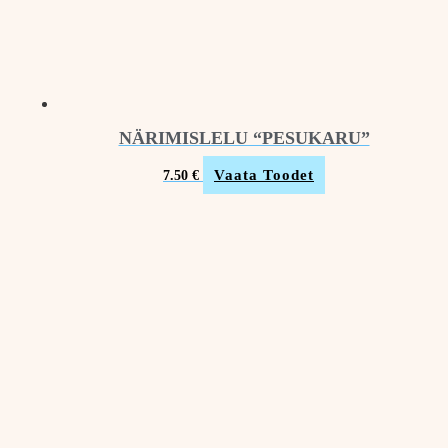
NÄRIMISLELU “PESUKARU”
Vaata Toodet
7.50
€