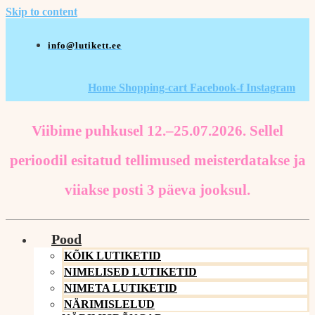
Skip to content
info@lutikett.ee
Home
Shopping-cart
Facebook-f
Instagram
Viibime puhkusel 12.–25.07.2026. Sellel
perioodil esitatud tellimused meisterdatakse ja
viiakse posti 3 päeva jooksul.
Pood
KÕIK LUTIKETID
NIMELISED LUTIKETID
NIMETA LUTIKETID
NÄRIMISLELUD