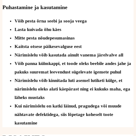
Puhastamine ja kasutamine
Võib pesta õrna seebi ja sooja veega
Lasta kuivada õhu käes
Mitte pesta nõudepesumasinas
Kaitsta otsese päikesevalguse eest
Närimislelu võib kasutada ainult vanema järelvalve all
Võib panna külmkappi, et toode oleks beebile andes jahe ja
pakuks suuremat leevendust sügelevate igemete puhul
Närimislelu võib kinnitada luti asemel lutiketi külge, et
närimislelu oleks alati käepärast ning ei kukuks maha, ega
läheks mustaks
Kui närimislelu on katki läinud, pragudega või muude
nähtavate defektidega, siis lõpetage koheselt toote
kasutamine