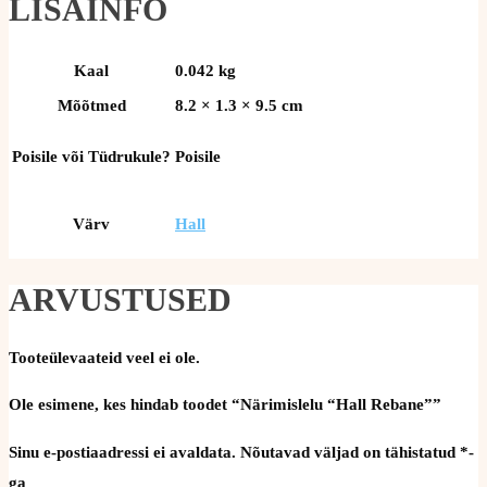
LISAINFO
Kaal
0.042 kg
Mõõtmed
8.2 × 1.3 × 9.5 cm
Poisile või Tüdrukule?
Poisile
Värv
Hall
ARVUSTUSED
Tooteülevaateid veel ei ole.
Ole esimene, kes hindab toodet “Närimislelu “Hall Rebane””
Sinu e-postiaadressi ei avaldata.
Nõutavad väljad on tähistatud
*
-
ga