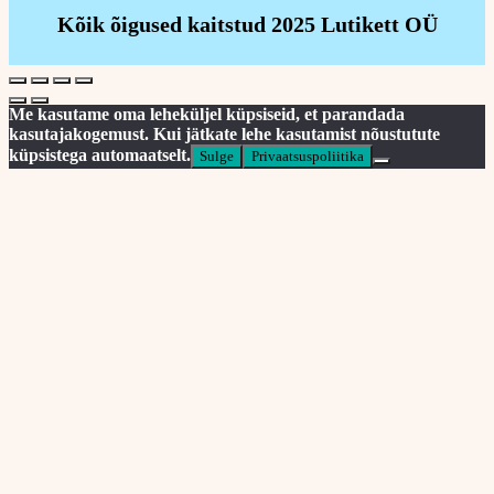
Kõik õigused kaitstud 2025 Lutikett OÜ
Me kasutame oma leheküljel küpsiseid, et parandada
kasutajakogemust. Kui jätkate lehe kasutamist nõustutute
küpsistega automaatselt.
Sulge
Privaatsuspoliitika