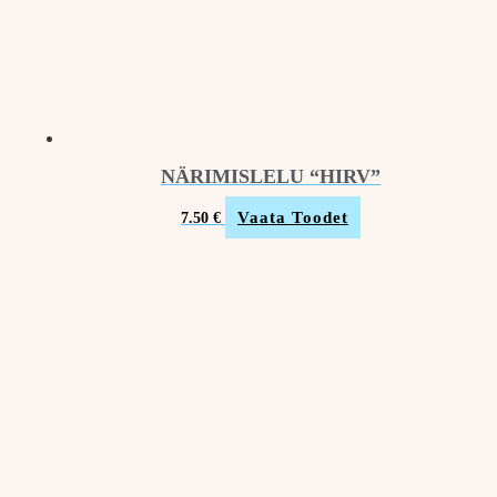
NÄRIMISLELU “HIRV”
Vaata Toodet
7.50
€