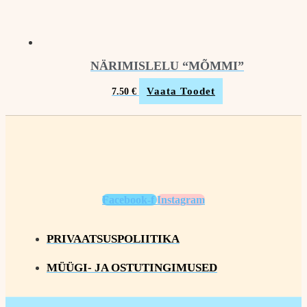
NÄRIMISLELU “MÕMMI”
Vaata Toodet
7.50
€
Facebook-f
Instagram
PRIVAATSUSPOLIITIKA
MÜÜGI- JA OSTUTINGIMUSED