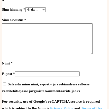
Sinu hinnang
*
Sinu arvustus
*
Nimi
*
E-post
*
Salvesta minu nimi, e-posti- ja veebiaadress sellesse
veebilehitsejasse järgmiste kommentaaride jaoks.
For security, use of Google's reCAPTCHA service is required
which is subject to the Google
Privacy Policy
and
Terms of Use
.