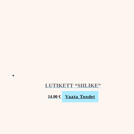
LUTIKETT “SIILIKE”
Vaata Toodet
14.00
€