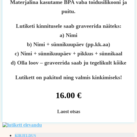
Materjalina kasutame BPA vaba toidusilikooni ja
puitu.
Lutiketi kinnitusele saab graveerida näiteks:
a) Nimi
b) Nimi + sünnikuupäev (pp.kk.aa)
c) Nimi + sünnikuupäev + pikkus + sünnikaal
d) Olla loov – graveerida saab ju tegelikult kõike
Lutikett on pakitud ning valmis kinkimiseks!
16.00
€
Laost otsas
KIRJELDUS