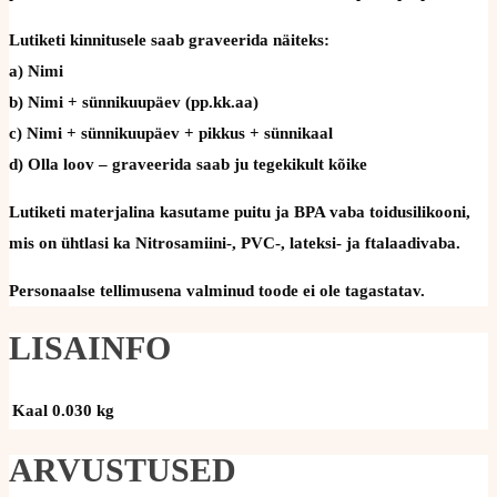
Lutiketi kinnitusele saab graveerida näiteks:
a) Nimi
b) Nimi + sünnikuupäev (pp.kk.aa)
c) Nimi + sünnikuupäev + pikkus + sünnikaal
d) Olla loov – graveerida saab ju tegekikult kõike
Lutiketi materjalina kasutame puitu ja BPA vaba toidusilikooni,
mis on ühtlasi ka Nitrosamiini-, PVC-, lateksi- ja ftalaadivaba.
Personaalse tellimusena valminud toode ei ole tagastatav.
LISAINFO
Kaal
0.030 kg
ARVUSTUSED