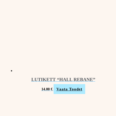
LUTIKETT “HALL REBANE”
Vaata Toodet
14.00
€