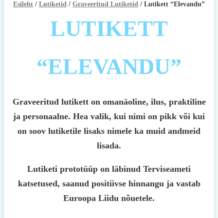
Esileht
/
Lutiketid
/
Graveeritud Lutiketid
/ Lutikett “Elevandu”
LUTIKETT
“ELEVANDU”
Graveeritud lutikett on omanäoline, ilus, praktiline
ja personaalne. Hea valik, kui nimi on pikk või kui
on soov lutiketile lisaks nimele ka muid andmeid
lisada.
Lutiketi prototüüp on läbinud Terviseameti
katsetused, saanud positiivse hinnangu ja vastab
Euroopa Liidu nõuetele.