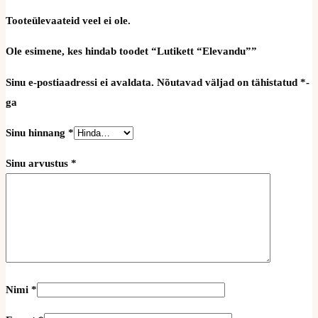
Tooteülevaateid veel ei ole.
Ole esimene, kes hindab toodet “Lutikett “Elevandu””
Sinu e-postiaadressi ei avaldata.
Nõutavad väljad on tähistatud
*
-
ga
Sinu hinnang
*
Sinu arvustus
*
Nimi
*