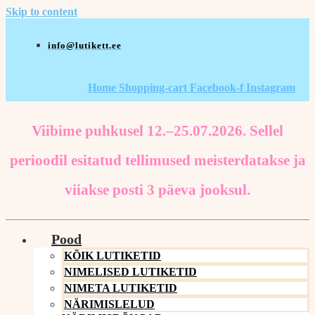
Skip to content
info@lutikett.ee
Home
Shopping-cart
Facebook-f
Instagram
Viibime puhkusel 12.–25.07.2026. Sellel
perioodil esitatud tellimused meisterdatakse ja
viiakse posti 3 päeva jooksul.
Pood
KÕIK LUTIKETID
NIMELISED LUTIKETID
NIMETA LUTIKETID
NÄRIMISLELUD