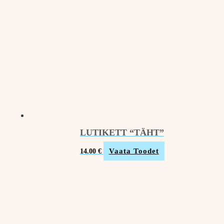
LUTIKETT “TÄHT”
Vaata Toodet
14.00
€