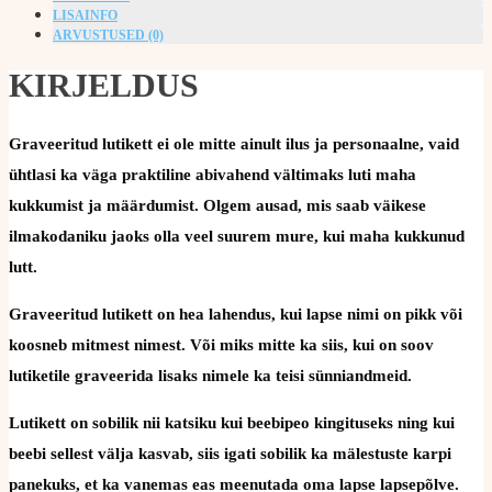
LISAINFO
ARVUSTUSED (0)
KIRJELDUS
Graveeritud lutikett ei ole mitte ainult ilus ja personaalne, vaid
ühtlasi ka väga praktiline abivahend vältimaks luti maha
kukkumist ja määrdumist. Olgem ausad, mis saab väikese
ilmakodaniku jaoks olla veel suurem mure, kui maha kukkunud
lutt.
Graveeritud lutikett on hea lahendus, kui lapse nimi on pikk või
koosneb mitmest nimest. Või miks mitte ka siis, kui on soov
lutiketile graveerida lisaks nimele ka teisi sünniandmeid.
Lutikett on sobilik nii katsiku kui beebipeo kingituseks ning kui
beebi sellest välja kasvab, siis igati sobilik ka mälestuste karpi
panekuks, et ka vanemas eas meenutada oma lapse lapsepõlve.