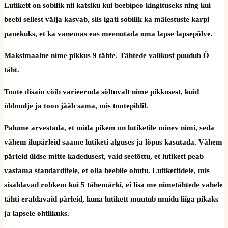
Lutikett on sobilik nii katsiku kui beebipeo kingituseks ning kui
beebi sellest välja kasvab, siis igati sobilik ka mälestuste karpi
panekuks, et ka vanemas eas meenutada oma lapse lapsepõlve.
Maksimaalne nime pikkus 9 tähte. Tähtede valikust puudub Õ
täht.
Toote disain võib varieeruda sõltuvalt nime pikkusest, kuid
üldmulje ja toon jääb sama, mis tootepildil.
Palume arvestada, et mida pikem on lutiketile minev nimi, seda
vähem ilupärleid saame lutiketi alguses ja lõpus kasutada. Vähem
pärleid üldse mitte kadedusest, vaid seetõttu, et lutikett peab
vastama standarditele, et olla beebile ohutu. Lutikettidele, mis
sisaldavad rohkem kui 5 tähemärki, ei lisa me nimetähtede vahele
tähti eraldavaid pärleid, kuna lutikett muutub muidu liiga pikaks
ja lapsele ohtlikuks.