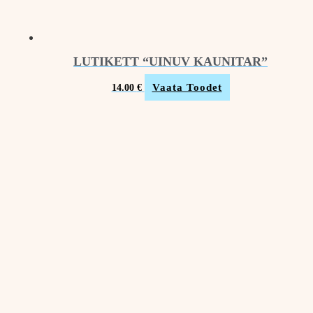
LUTIKETT “UINUV KAUNITAR”
Vaata Toodet
14.00
€