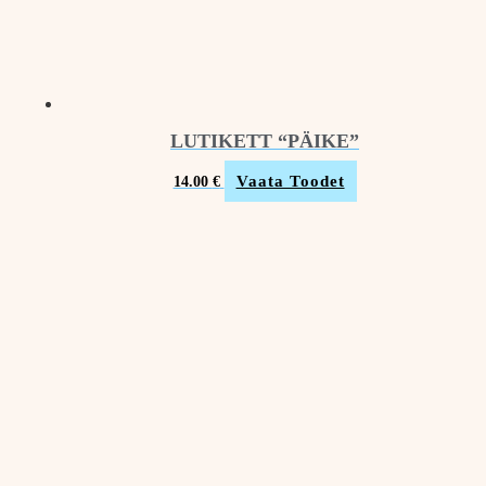
LUTIKETT “PÄIKE”
Vaata Toodet
14.00
€