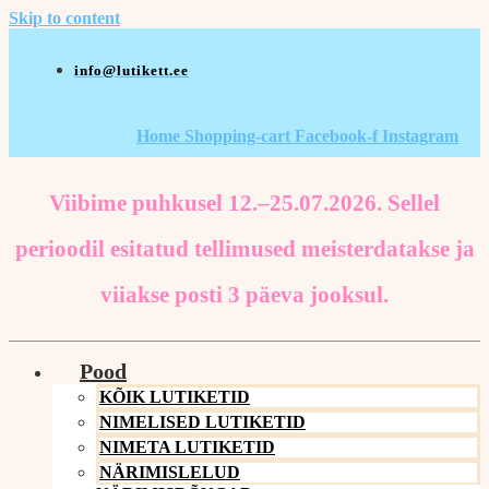
Skip to content
info@lutikett.ee
Home
Shopping-cart
Facebook-f
Instagram
Viibime puhkusel 12.–25.07.2026. Sellel
perioodil esitatud tellimused meisterdatakse ja
viiakse posti 3 päeva jooksul.
Pood
KÕIK LUTIKETID
NIMELISED LUTIKETID
NIMETA LUTIKETID
NÄRIMISLELUD