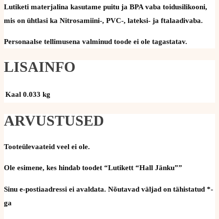
Lutiketi materjalina kasutame puitu ja BPA vaba toidusilikooni,
mis on ühtlasi ka Nitrosamiini-, PVC-, lateksi- ja ftalaadivaba.
Personaalse tellimusena valminud toode ei ole tagastatav.
LISAINFO
Kaal
0.033 kg
ARVUSTUSED
Tooteülevaateid veel ei ole.
Ole esimene, kes hindab toodet “Lutikett “Hall Jänku””
Sinu e-postiaadressi ei avaldata.
Nõutavad väljad on tähistatud
*
-
ga