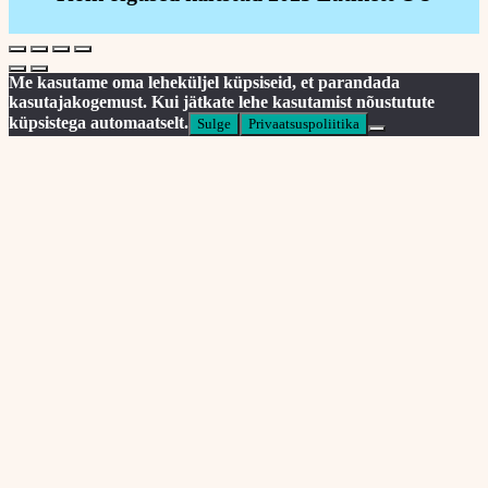
Me kasutame oma leheküljel küpsiseid, et parandada
kasutajakogemust. Kui jätkate lehe kasutamist nõustutute
küpsistega automaatselt.
Sulge
Privaatsuspoliitika