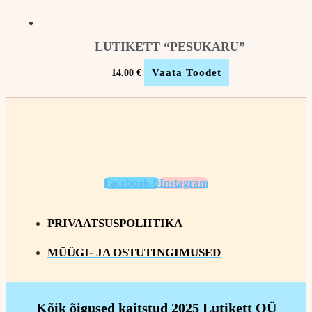
LUTIKETT “PESUKARU”
Vaata Toodet
14.00
€
Facebook-f
Instagram
PRIVAATSUSPOLIITIKA
MÜÜGI- JA OSTUTINGIMUSED
Kõik õigused kaitstud 2025 Lutikett OÜ