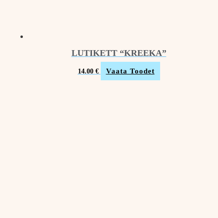
LUTIKETT “KREEKA”
Vaata Toodet
14.00
€