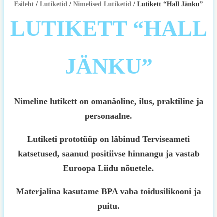
Esileht
/
Lutiketid
/
Nimelised Lutiketid
/ Lutikett “Hall Jänku”
LUTIKETT “HALL
JÄNKU”
Nimeline lutikett on omanäoline, ilus, praktiline ja
personaalne.
Lutiketi prototüüp on läbinud Terviseameti
katsetused, saanud positiivse hinnangu ja vastab
Euroopa Liidu nõuetele.
Materjalina kasutame BPA vaba toidusilikooni ja
puitu.