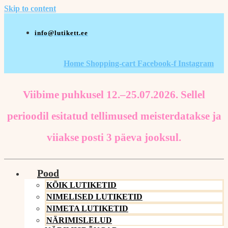
Skip to content
info@lutikett.ee
Home
Shopping-cart
Facebook-f
Instagram
Viibime puhkusel 12.–25.07.2026. Sellel
perioodil esitatud tellimused meisterdatakse ja
viiakse posti 3 päeva jooksul.
Pood
KÕIK LUTIKETID
NIMELISED LUTIKETID
NIMETA LUTIKETID
NÄRIMISLELUD