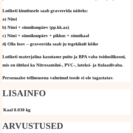
Lutiketi kinnitusele saab graveerida näiteks:
a) Nimi
b) Nimi + sünnikuupäev (pp.kk.aa)
c) Nimi + sünnikuupäev + pikkus + sünnikaal
d) Olla loov – graveerida saab ju tegekikult kõike
Lutiketi materjalina kasutame puitu ja BPA vaba toidusilikooni,
mis on ühtlasi ka Nitrosamiini-, PVC-, lateksi- ja ftalaadivaba.
Personaalse tellimusena valminud toode ei ole tagastatav.
LISAINFO
Kaal
0.030 kg
ARVUSTUSED