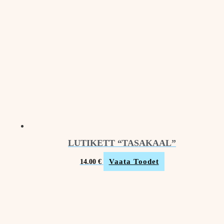
LUTIKETT “TASAKAAL”
Vaata Toodet
14.00
€