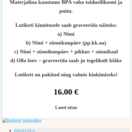
Materjalina kasutame BPA vaba toidusilikooni ja
puitu.
Lutiketi kinnitusele saab graveerida näiteks:
a) Nimi
b) Nimi + sünnikuupäev (pp.kk.aa)
c) Nimi + sünnikuupäev + pikkus + sünnikaal
d) Olla loov – graveerida saab ju tegelikult kõike
Lutikett on pakitud ning valmis kinkimiseks!
16.00
€
Laost otsas
KIRJELDUS