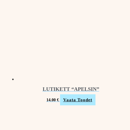
LUTIKETT “APELSIN”
Vaata Toodet
14.00
€