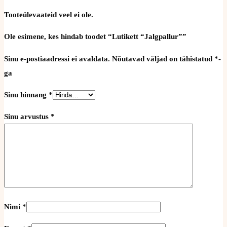
Tooteülevaateid veel ei ole.
Ole esimene, kes hindab toodet “Lutikett “Jalgpallur””
Sinu e-postiaadressi ei avaldata.
Nõutavad väljad on tähistatud
*
-
ga
Sinu hinnang
*
Sinu arvustus
*
Nimi
*