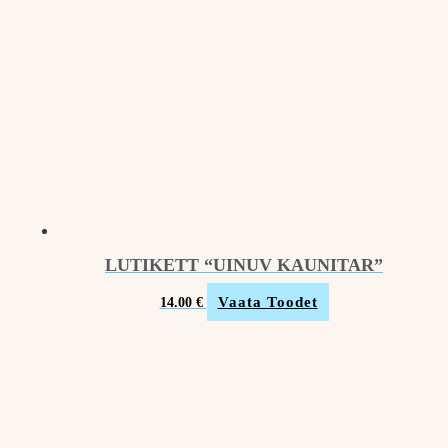
LUTIKETT “UINUV KAUNITAR”
Vaata Toodet
14.00
€