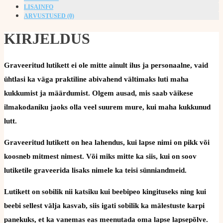
LISAINFO
ARVUSTUSED (0)
KIRJELDUS
Graveeritud lutikett ei ole mitte ainult ilus ja personaalne, vaid
ühtlasi ka väga praktiline abivahend vältimaks luti maha
kukkumist ja määrdumist. Olgem ausad, mis saab väikese
ilmakodaniku jaoks olla veel suurem mure, kui maha kukkunud
lutt.
Graveeritud lutikett on hea lahendus, kui lapse nimi on pikk või
koosneb mitmest nimest. Või miks mitte ka siis, kui on soov
lutiketile graveerida lisaks nimele ka teisi sünniandmeid.
Lutikett on sobilik nii katsiku kui beebipeo kingituseks ning kui
beebi sellest välja kasvab, siis igati sobilik ka mälestuste karpi
panekuks, et ka vanemas eas meenutada oma lapse lapsepõlve.