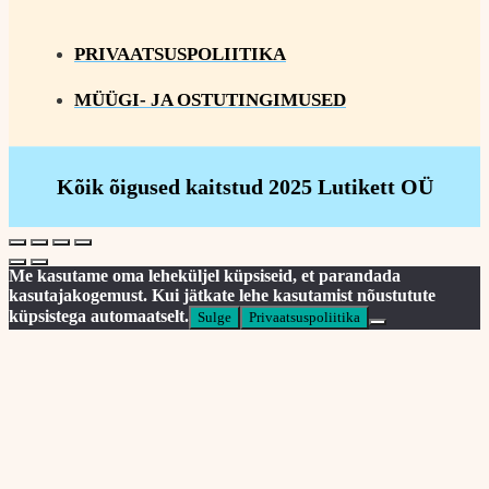
PRIVAATSUSPOLIITIKA
MÜÜGI- JA OSTUTINGIMUSED
Kõik õigused kaitstud 2025 Lutikett OÜ
Me kasutame oma leheküljel küpsiseid, et parandada
kasutajakogemust. Kui jätkate lehe kasutamist nõustutute
küpsistega automaatselt.
Sulge
Privaatsuspoliitika