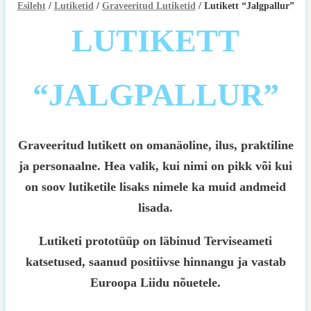
Esileht
/
Lutiketid
/
Graveeritud Lutiketid
/ Lutikett “Jalgpallur”
LUTIKETT
“JALGPALLUR”
Graveeritud lutikett on omanäoline, ilus, praktiline
ja personaalne. Hea valik, kui nimi on pikk või kui
on soov lutiketile lisaks nimele ka muid andmeid
lisada.
Lutiketi prototüüp on läbinud Terviseameti
katsetused, saanud positiivse hinnangu ja vastab
Euroopa Liidu nõuetele.