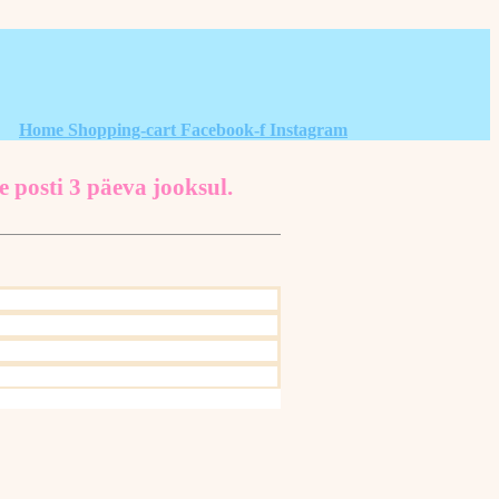
Home
Shopping-cart
Facebook-f
Instagram
e posti 3 päeva jooksul.