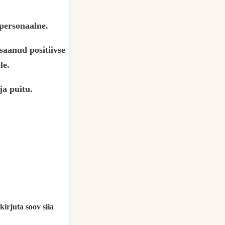
 personaalne.
saanud positiivse
le.
ja puitu.
kirjuta soov siia