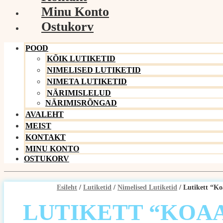
Minu Konto
Ostukorv
POOD
KÕIK LUTIKETID
NIMELISED LUTIKETID
NIMETA LUTIKETID
NÄRIMISLELUD
NÄRIMISRÕNGAD
AVALEHT
MEIST
KONTAKT
MINU KONTO
OSTUKORV
Esileht
/
Lutiketid
/
Nimelised Lutiketid
/ Lutikett “Ko
LUTIKETT “KOA