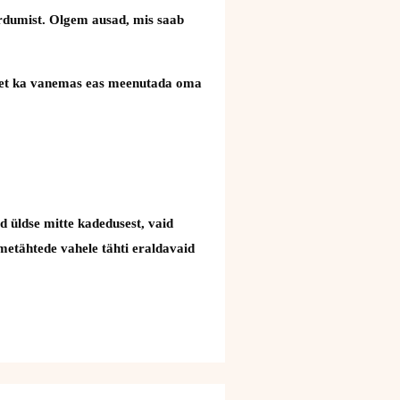
äärdumist. Olgem ausad, mis saab
uks, et ka vanemas eas meenutada oma
d üldse mitte kadedusest, vaid
nimetähtede vahele tähti eraldavaid