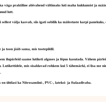
lasi ka väga praktiline abivahend vältimaks luti maha kukkumist ja m
nud lutt.
ebi sellest välja kasvab, siis igati sobilik ka mälestuste karpi panek
 ja toon jääb sama, mis tootepildil.
em ilupärleid saame lutiketi alguses ja lõpus kasutada. Vähem pärlei
utu. Lutikettidele, mis sisaldavad rohkem kui 5 tähemärki, ei lisa me 
.
on ühtlasi ka Nitrosamiini-, PVC-, lateksi- ja ftalaadivaba.