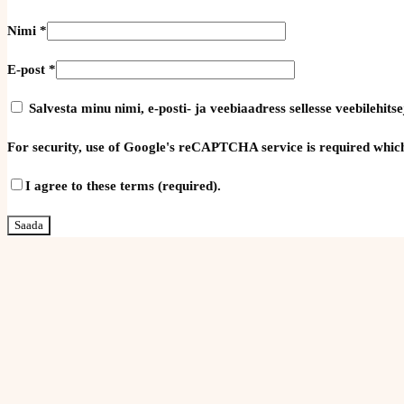
Nimi
*
E-post
*
Salvesta minu nimi, e-posti- ja veebiaadress sellesse veebilehi
For security, use of Google's reCAPTCHA service is required which
I agree to these terms (required).