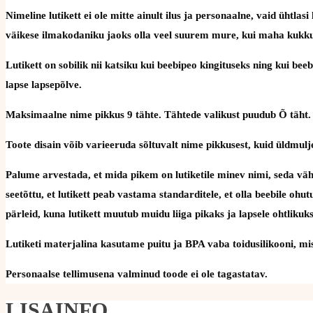
Nimeline lutikett ei ole mitte ainult ilus ja personaalne, vaid üht
väikese ilmakodaniku jaoks olla veel suurem mure, kui maha kukku
Lutikett on sobilik nii katsiku kui beebipeo kingituseks ning kui be
lapse lapsepõlve.
Maksimaalne nime pikkus 9 tähte. Tähtede valikust puudub Õ täht.
Toote disain võib varieeruda sõltuvalt nime pikkusest, kuid üldmulje
Palume arvestada, et mida pikem on lutiketile minev nimi, seda väh
seetõttu, et lutikett peab vastama standarditele, et olla beebile oh
pärleid, kuna lutikett muutub muidu liiga pikaks ja lapsele ohtlikuks
Lutiketi materjalina kasutame puitu ja BPA vaba toidusilikooni, mis 
Personaalse tellimusena valminud toode ei ole tagastatav.
LISAINFO