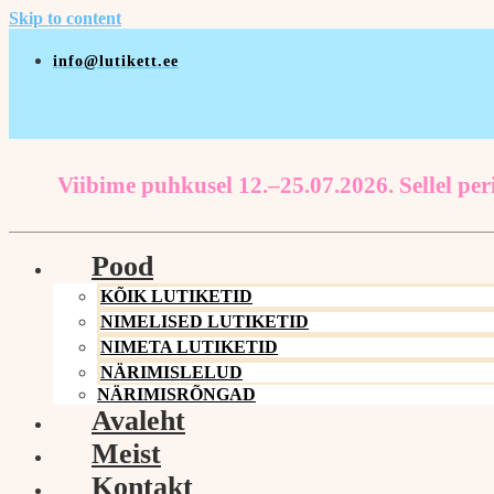
Skip to content
info@lutikett.ee
Viibime puhkusel 12.–25.07.2026. Sellel peri
Pood
KÕIK LUTIKETID
NIMELISED LUTIKETID
NIMETA LUTIKETID
NÄRIMISLELUD
NÄRIMISRÕNGAD
Avaleht
Meist
Kontakt