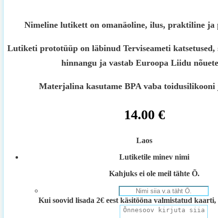
Nimeline lutikett on omanäoline, ilus, praktiline ja
Lutiketi prototüüp on läbinud Terviseameti katsetused, 
hinnangu ja vastab Euroopa Liidu nõuete
Materjalina kasutame BPA vaba toidusilikooni 
14.00
€
Laos
Lutiketile minev nimi
Kahjuks ei ole meil tähte Õ.
Kui soovid lisada 2€ eest käsitööna valmistatud kaarti, 