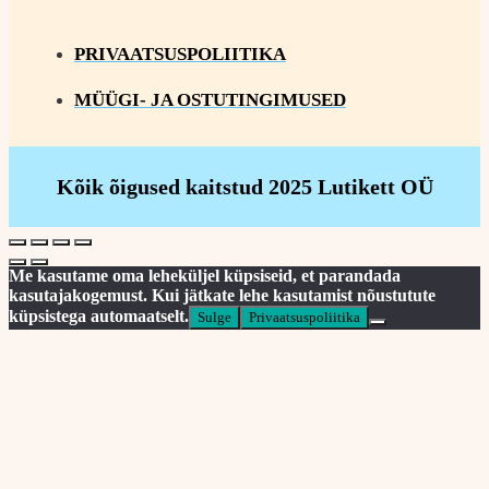
PRIVAATSUSPOLIITIKA
MÜÜGI- JA OSTUTINGIMUSED
Kõik õigused kaitstud 2025 Lutikett OÜ
Me kasutame oma leheküljel küpsiseid, et parandada
kasutajakogemust. Kui jätkate lehe kasutamist nõustutute
küpsistega automaatselt.
Sulge
Privaatsuspoliitika