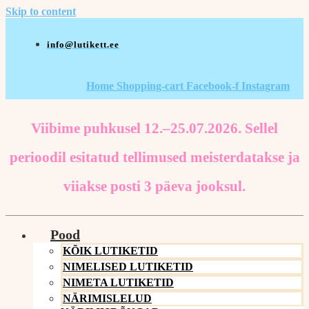
Skip to content
info@lutikett.ee
Home
Shopping-cart
Facebook-f
Instagram
Viibime puhkusel 12.–25.07.2026. Sellel
perioodil esitatud tellimused meisterdatakse ja
viiakse posti 3 päeva jooksul.
Pood
KÕIK LUTIKETID
NIMELISED LUTIKETID
NIMETA LUTIKETID
NÄRIMISLELUD