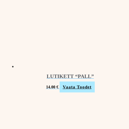
LUTIKETT “PALL”
Vaata Toodet
14.00
€