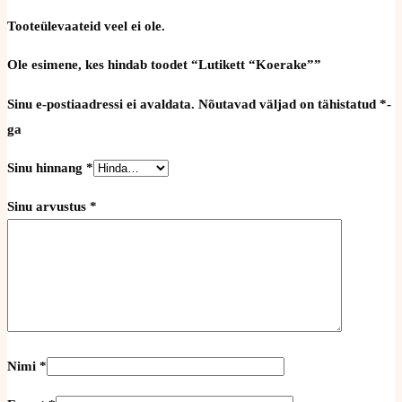
Tooteülevaateid veel ei ole.
Ole esimene, kes hindab toodet “Lutikett “Koerake””
Sinu e-postiaadressi ei avaldata.
Nõutavad väljad on tähistatud
*
-
ga
Sinu hinnang
*
Sinu arvustus
*
Nimi
*