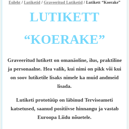
Esileht
/
Lutiketid
/
Graveeritud Lutiketid
/ Lutikett “Koerake”
LUTIKETT
“KOERAKE”
Graveeritud lutikett on omanäoline, ilus, praktiline
ja personaalne. Hea valik, kui nimi on pikk või kui
on soov lutiketile lisaks nimele ka muid andmeid
lisada.
Lutiketi prototüüp on läbinud Terviseameti
katsetused, saanud positiivse hinnangu ja vastab
Euroopa Liidu nõuetele.