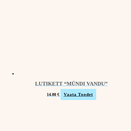
LUTIKETT “MÜNDI VANDU”
Vaata Toodet
14.00
€