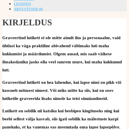
LISAINFO
ARVUSTUSED (0)
KIRJELDUS
Graveeritud lutikett ei ole mitte ainult ilus ja personaalne, vaid
ühtlasi ka väga praktiline abivahend vältimaks luti maha
kukkumist ja määrdumist. Olgem ausad, mis saab väikese
ilmakodaniku jaoks olla veel suurem mure, kui maha kukkunud
lutt.
Graveeritud lutikett on hea lahendus, kui lapse nimi on pikk või
koosneb mitmest nimest. Või miks mitte ka siis, kui on soov
lutiketile graveerida lisaks nimele ka teisi sünniandmeid.
Lutikett on sobilik nii katsiku kui beebipeo kingituseks ning kui
beebi sellest välja kasvab, siis igati sobilik ka mälestuste karpi
panekuks, et ka vanemas eas meenutada oma lapse lapsepõlve.