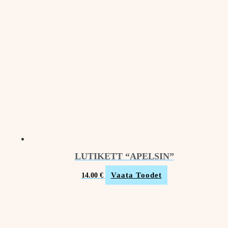
LUTIKETT “APELSIN”
Vaata Toodet
14.00
€