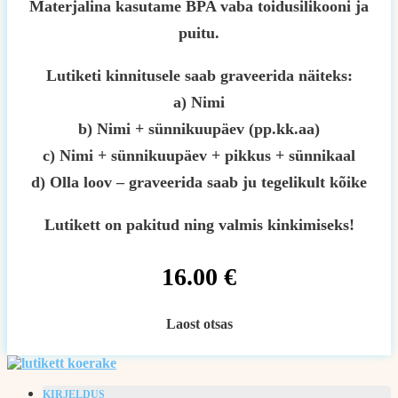
Materjalina kasutame BPA vaba toidusilikooni ja
puitu.
Lutiketi kinnitusele saab graveerida näiteks:
a) Nimi
b) Nimi + sünnikuupäev (pp.kk.aa)
c) Nimi + sünnikuupäev + pikkus + sünnikaal
d) Olla loov – graveerida saab ju tegelikult kõike
Lutikett on pakitud ning valmis kinkimiseks!
16.00
€
Laost otsas
KIRJELDUS