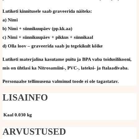
Lutiketi kinnitusele saab graveerida näiteks:
a) Nimi
b) Nimi + sünnikuupäev (pp.kk.aa)
c) Nimi + sünnikuupäev + pikkus + sünnikaal
d) Olla loov – graveerida saab ju tegekikult kõike
Lutiketi materjalina kasutame puitu ja BPA vaba toidusilikooni,
mis on ühtlasi ka Nitrosamiini-, PVC-, lateksi- ja ftalaadivaba.
Personaalse tellimusena valminud toode ei ole tagastatav.
LISAINFO
Kaal
0.030 kg
ARVUSTUSED