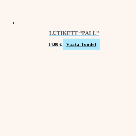
LUTIKETT “PALL”
Vaata Toodet
14.00
€