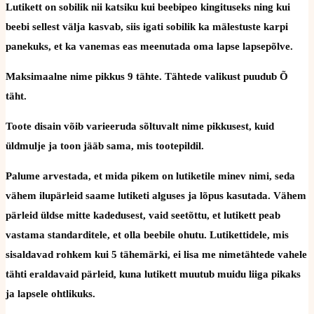
Lutikett on sobilik nii katsiku kui beebipeo kingituseks ning kui
beebi sellest välja kasvab, siis igati sobilik ka mälestuste karpi
panekuks, et ka vanemas eas meenutada oma lapse lapsepõlve.
Maksimaalne nime pikkus 9 tähte. Tähtede valikust puudub Õ
täht.
Toote disain võib varieeruda sõltuvalt nime pikkusest, kuid
üldmulje ja toon jääb sama, mis tootepildil.
Palume arvestada, et mida pikem on lutiketile minev nimi, seda
vähem ilupärleid saame lutiketi alguses ja lõpus kasutada. Vähem
pärleid üldse mitte kadedusest, vaid seetõttu, et lutikett peab
vastama standarditele, et olla beebile ohutu. Lutikettidele, mis
sisaldavad rohkem kui 5 tähemärki, ei lisa me nimetähtede vahele
tähti eraldavaid pärleid, kuna lutikett muutub muidu liiga pikaks
ja lapsele ohtlikuks.