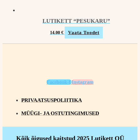
LUTIKETT “PESUKARU”
Vaata Toodet
14.00
€
Facebook-f
Instagram
PRIVAATSUSPOLIITIKA
MÜÜGI- JA OSTUTINGIMUSED
Kõik õigused kaitstud 2025 Lutikett OÜ