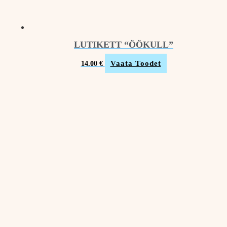
LUTIKETT “ÖÖKULL”
Vaata Toodet
14.00
€