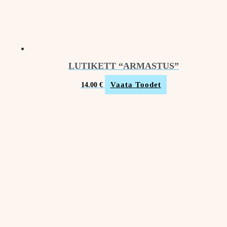
LUTIKETT “ARMASTUS”
Vaata Toodet
14.00
€