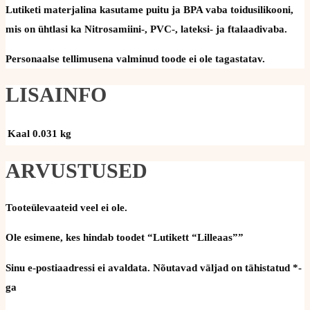
Lutiketi materjalina kasutame puitu ja BPA vaba toidusilikooni,
mis on ühtlasi ka Nitrosamiini-, PVC-, lateksi- ja ftalaadivaba.
Personaalse tellimusena valminud toode ei ole tagastatav.
LISAINFO
Kaal
0.031 kg
ARVUSTUSED
Tooteülevaateid veel ei ole.
Ole esimene, kes hindab toodet “Lutikett “Lilleaas””
Sinu e-postiaadressi ei avaldata.
Nõutavad väljad on tähistatud
*
-
ga