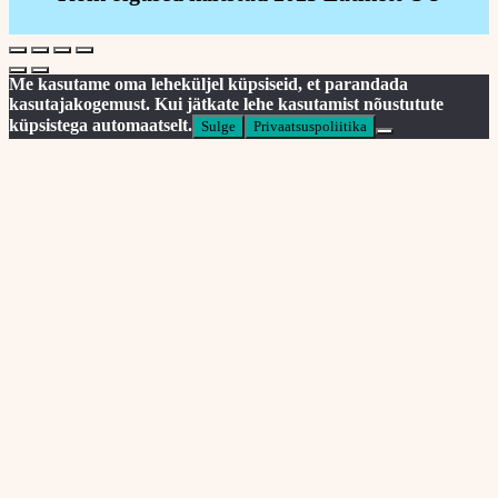
Me kasutame oma leheküljel küpsiseid, et parandada
kasutajakogemust. Kui jätkate lehe kasutamist nõustutute
küpsistega automaatselt.
Sulge
Privaatsuspoliitika