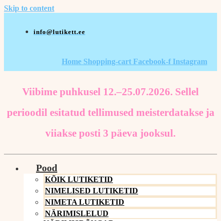
Skip to content
info@lutikett.ee
Home
Shopping-cart
Facebook-f
Instagram
Viibime puhkusel 12.–25.07.2026. Sellel
perioodil esitatud tellimused meisterdatakse ja
viiakse posti 3 päeva jooksul.
Pood
KÕIK LUTIKETID
NIMELISED LUTIKETID
NIMETA LUTIKETID
NÄRIMISLELUD