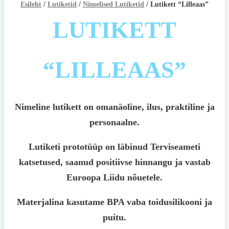
Esileht
/
Lutiketid
/
Nimelised Lutiketid
/ Lutikett “Lilleaas”
LUTIKETT
“LILLEAAS”
Nimeline lutikett on omanäoline, ilus, praktiline ja
personaalne.
Lutiketi prototüüp on läbinud Terviseameti
katsetused, saanud positiivse hinnangu ja vastab
Euroopa Liidu nõuetele.
Materjalina kasutame BPA vaba toidusilikooni ja
puitu.