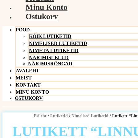
Minu Konto
Ostukorv
POOD
KÕIK LUTIKETID
NIMELISED LUTIKETID
NIMETA LUTIKETID
NÄRIMISLELUD
NÄRIMISRÕNGAD
AVALEHT
MEIST
KONTAKT
MINU KONTO
OSTUKORV
Esileht
/
Lutiketid
/
Nimelised Lutiketid
/ Lutikett “Li
LUTIKETT “LINN