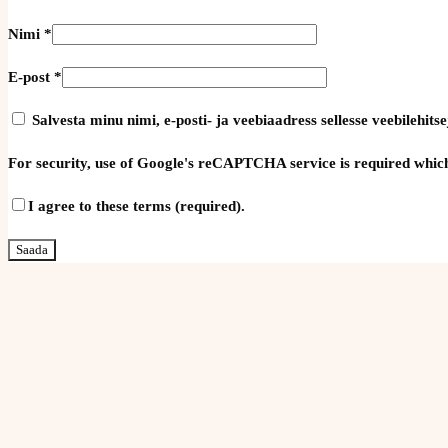
Nimi
*
E-post
*
Salvesta minu nimi, e-posti- ja veebiaadress sellesse veebilehi
For security, use of Google's reCAPTCHA service is required which
I agree to these terms (required).