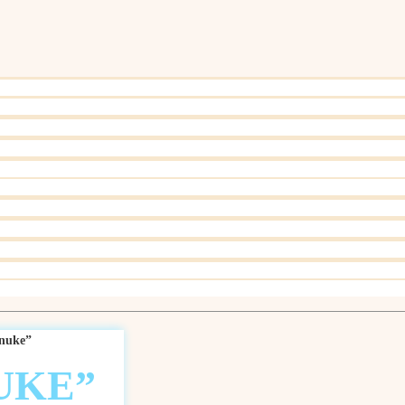
nnuke”
UKE”