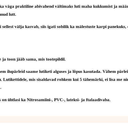
lasi ka väga praktiline abivahend vältimaks luti maha kukkumist ja m
nud lutt.
ebi sellest välja kasvab, siis igati sobilik ka mälestuste karpi panek
 ja toon jääb sama, mis tootepildil.
em ilupärleid saame lutiketi alguses ja lõpus kasutada. Vähem pärlei
utu. Lutikettidele, mis sisaldavad rohkem kui 5 tähemärki, ei lisa me 
.
on ühtlasi ka Nitrosamiini-, PVC-, lateksi- ja ftalaadivaba.