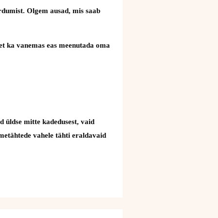
äärdumist. Olgem ausad, mis saab
uks, et ka vanemas eas meenutada oma
d üldse mitte kadedusest, vaid
nimetähtede vahele tähti eraldavaid