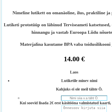
Nimeline lutikett on omanäoline, ilus, praktiline ja
Lutiketi prototüüp on läbinud Terviseameti katsetused, 
hinnangu ja vastab Euroopa Liidu nõuete
Materjalina kasutame BPA vaba toidusilikooni 
14.00
€
Laos
Lutiketile minev nimi
Kahjuks ei ole meil tähte Õ.
Kui soovid lisada 2€ eest käsitööna valmistatud kaarti, 