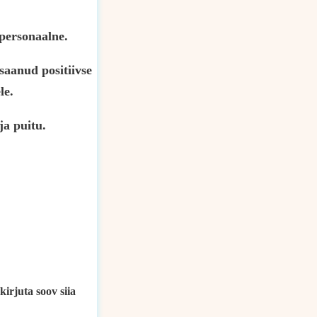
 personaalne.
saanud positiivse
le.
ja puitu.
kirjuta soov siia