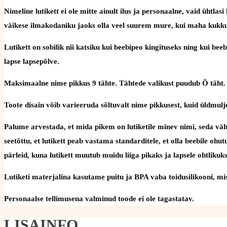
Nimeline lutikett ei ole mitte ainult ilus ja personaalne, vaid üht
väikese ilmakodaniku jaoks olla veel suurem mure, kui maha kukku
Lutikett on sobilik nii katsiku kui beebipeo kingituseks ning kui be
lapse lapsepõlve.
Maksimaalne nime pikkus 9 tähte. Tähtede valikust puudub Õ täht.
Toote disain võib varieeruda sõltuvalt nime pikkusest, kuid üldmulje
Palume arvestada, et mida pikem on lutiketile minev nimi, seda väh
seetõttu, et lutikett peab vastama standarditele, et olla beebile oh
pärleid, kuna lutikett muutub muidu liiga pikaks ja lapsele ohtlikuks
Lutiketi materjalina kasutame puitu ja BPA vaba toidusilikooni, mis 
Personaalse tellimusena valminud toode ei ole tagastatav.
LISAINFO