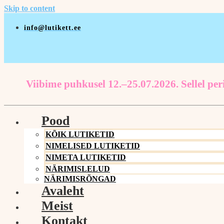
Skip to content
info@lutikett.ee
Viibime puhkusel 12.–25.07.2026. Sellel peri
Pood
KÕIK LUTIKETID
NIMELISED LUTIKETID
NIMETA LUTIKETID
NÄRIMISLELUD
NÄRIMISRÕNGAD
Avaleht
Meist
Kontakt