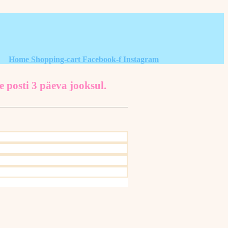
Home
Shopping-cart
Facebook-f
Instagram
e posti 3 päeva jooksul.