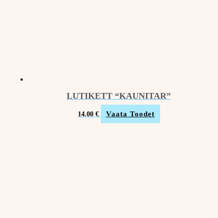
LUTIKETT “KAUNITAR”
Vaata Toodet
14.00
€