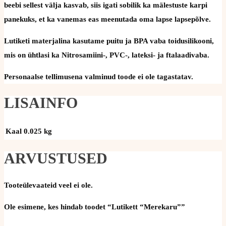
beebi sellest välja kasvab, siis igati sobilik ka mälestuste karpi
panekuks, et ka vanemas eas meenutada oma lapse lapsepõlve.
Lutiketi materjalina kasutame puitu ja BPA vaba toidusilikooni,
mis on ühtlasi ka Nitrosamiini-, PVC-, lateksi- ja ftalaadivaba.
Personaalse tellimusena valminud toode ei ole tagastatav.
LISAINFO
Kaal
0.025 kg
ARVUSTUSED
Tooteülevaateid veel ei ole.
Ole esimene, kes hindab toodet “Lutikett “Merekaru””