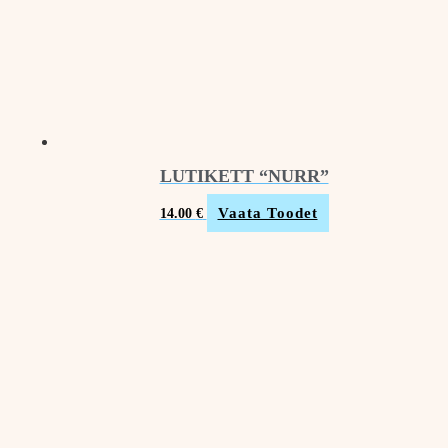
LUTIKETT “NURR”
Vaata Toodet
14.00
€