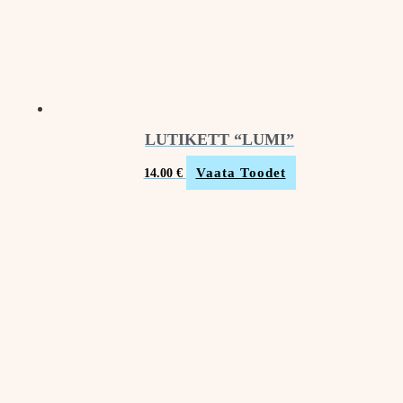
LUTIKETT “LUMI”
Vaata Toodet
14.00
€