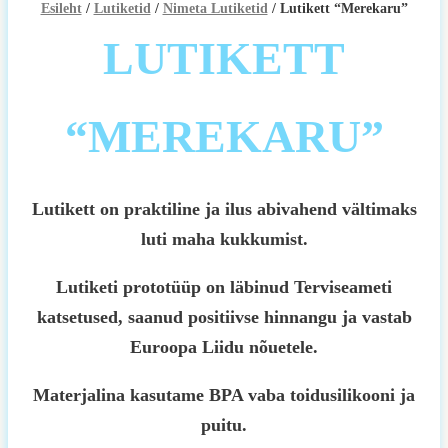
Esileht
/
Lutiketid
/
Nimeta Lutiketid
/ Lutikett “Merekaru”
LUTIKETT
“MEREKARU”
Lutikett on praktiline ja ilus abivahend vältimaks
luti maha kukkumist.
Lutiketi prototüüp on läbinud Terviseameti
katsetused, saanud positiivse hinnangu ja vastab
Euroopa Liidu nõuetele.
Materjalina kasutame BPA vaba toidusilikooni ja
puitu.