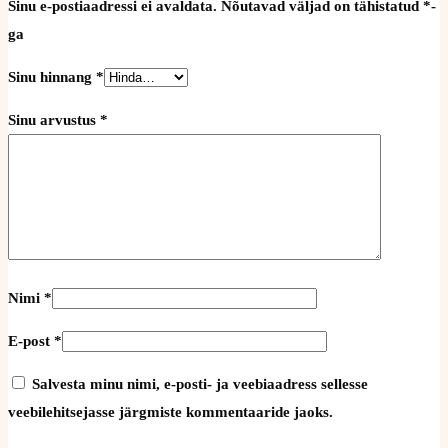
Sinu e-postiaadressi ei avaldata.
Nõutavad väljad on tähistatud
*
-
ga
Sinu hinnang
*
Sinu arvustus
*
Nimi
*
E-post
*
Salvesta minu nimi, e-posti- ja veebiaadress sellesse
veebilehitsejasse järgmiste kommentaaride jaoks.