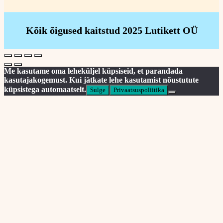
Kõik õigused kaitstud 2025 Lutikett OÜ
Me kasutame oma leheküljel küpsiseid, et parandada
kasutajakogemust. Kui jätkate lehe kasutamist nõustutute
küpsistega automaatselt.
Sulge
Privaatsuspoliitika