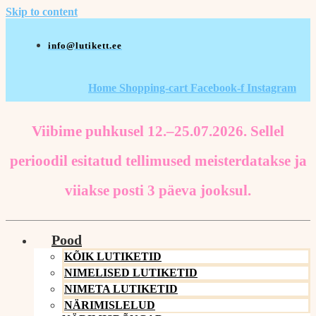
Skip to content
info@lutikett.ee
Home
Shopping-cart
Facebook-f
Instagram
Viibime puhkusel 12.–25.07.2026. Sellel
perioodil esitatud tellimused meisterdatakse ja
viiakse posti 3 päeva jooksul.
Pood
KÕIK LUTIKETID
NIMELISED LUTIKETID
NIMETA LUTIKETID
NÄRIMISLELUD