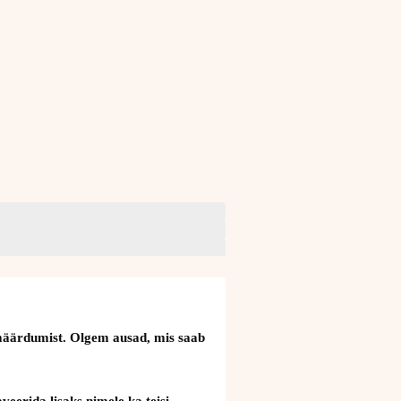
a määrdumist. Olgem ausad, mis saab
veerida lisaks nimele ka teisi