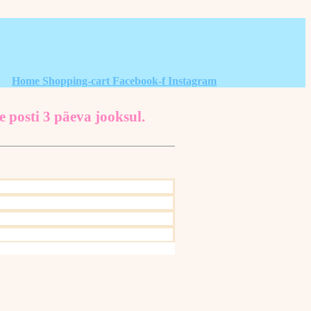
Home
Shopping-cart
Facebook-f
Instagram
e posti 3 päeva jooksul.