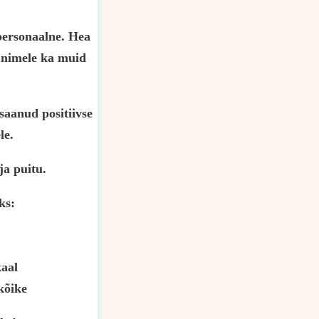
 personaalne. Hea
s nimele ka muid
saanud positiivse
le.
ja puitu.
ks:
aal
kõike