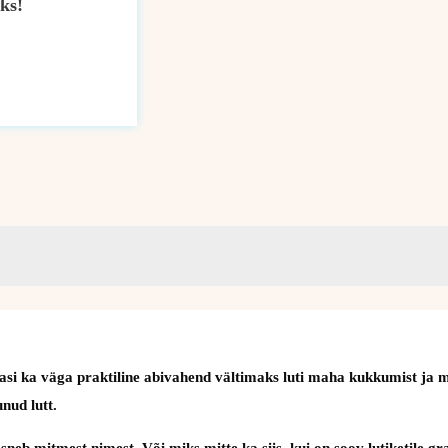
ks!
 ühtlasi ka väga praktiline abivahend vältimaks luti maha kukkumist j
nud lutt.
neb mitmest nimest. Või miks mitte ka siis, kui on soov lutiketile gra