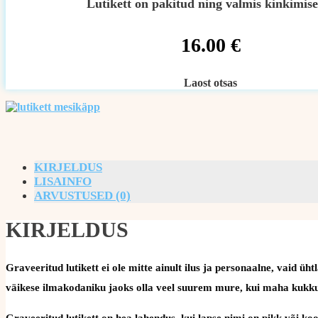
Lutikett on pakitud ning valmis kinkimise
16.00
€
Laost otsas
KIRJELDUS
LISAINFO
ARVUSTUSED (0)
KIRJELDUS
Graveeritud lutikett ei ole mitte ainult ilus ja personaalne, vaid
väikese ilmakodaniku jaoks olla veel suurem mure, kui maha kukku
Graveeritud lutikett on hea lahendus, kui lapse nimi on pikk või koos