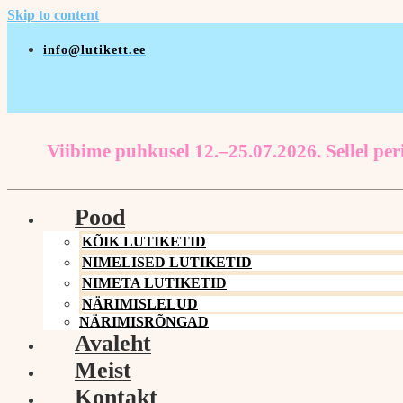
Skip to content
info@lutikett.ee
Viibime puhkusel 12.–25.07.2026. Sellel peri
Pood
KÕIK LUTIKETID
NIMELISED LUTIKETID
NIMETA LUTIKETID
NÄRIMISLELUD
NÄRIMISRÕNGAD
Avaleht
Meist
Kontakt