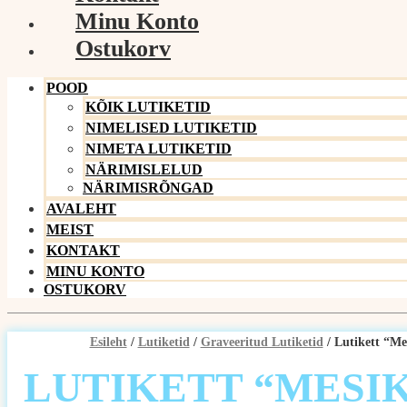
Minu Konto
Ostukorv
POOD
KÕIK LUTIKETID
NIMELISED LUTIKETID
NIMETA LUTIKETID
NÄRIMISLELUD
NÄRIMISRÕNGAD
AVALEHT
MEIST
KONTAKT
MINU KONTO
OSTUKORV
Esileht
/
Lutiketid
/
Graveeritud Lutiketid
/ Lutikett “M
LUTIKETT “MESI