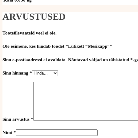
ARVUSTUSED
Tooteülevaateid veel ei ole.
Ole esimene, kes hindab toodet “Lutikett “Mesikäpp””
Sinu e-postiaadressi ei avaldata.
Nõutavad väljad on tähistatud
*
-g
Sinu hinnang
*
Sinu arvustus
*
Nimi
*