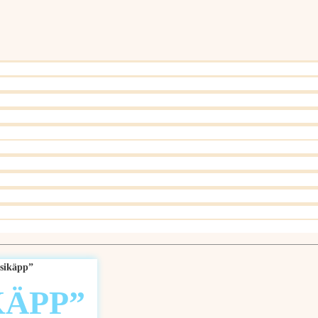
esikäpp”
KÄPP”