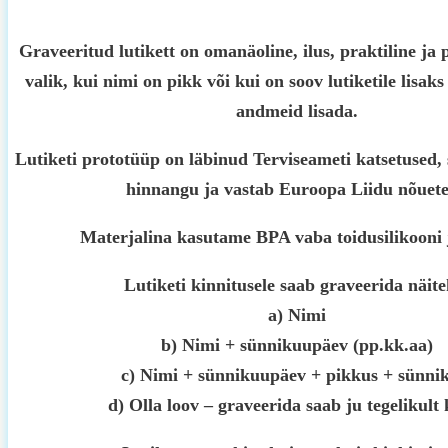
Graveeritud lutikett on omanäoline, ilus, praktiline ja
valik, kui nimi on pikk või kui on soov lutiketile lisak
andmeid lisada.
Lutiketi prototüüp on läbinud Terviseameti katsetused, 
hinnangu ja vastab Euroopa Liidu nõuete
Materjalina kasutame BPA vaba toidusilikooni 
Lutiketi kinnitusele saab graveerida näite
a) Nimi
b) Nimi + sünnikuupäev (pp.kk.aa)
c) Nimi + sünnikuupäev + pikkus + sünnik
d) Olla loov – graveerida saab ju tegelikult 