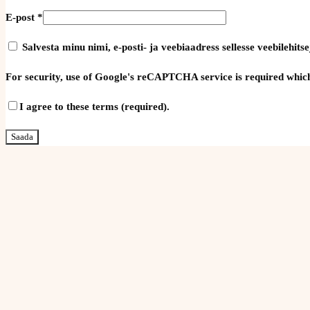
E-post
*
Salvesta minu nimi, e-posti- ja veebiaadress sellesse veebilehi
For security, use of Google's reCAPTCHA service is required which
I agree to these terms (required).