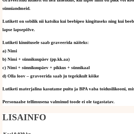
sünniandmeid.
Lutikett on sobilik nii katsiku kui beebipeo kingituseks ning kui be
lapse lapsepõlve.
Lutiketi kinnitusele saab graveerida näiteks:
a) Nimi
b) Nimi + sünnikuupäev (pp.kk.aa)
c) Nimi + sünnikuupäev + pikkus + sünnikaal
d) Olla loov – graveerida saab ju tegekikult kõike
Lutiketi materjalina kasutame puitu ja BPA vaba toidusilikooni, mis 
Personaalse tellimusena valminud toode ei ole tagastatav.
LISAINFO
Kaal
0.030 kg