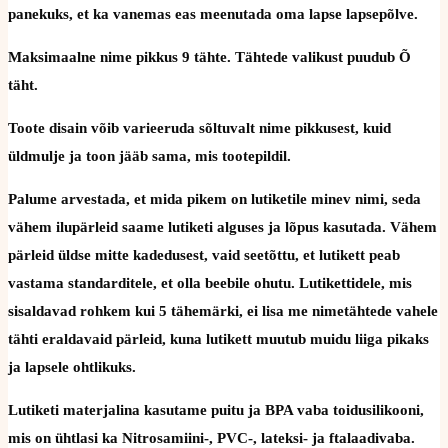
panekuks, et ka vanemas eas meenutada oma lapse lapsepõlve.
Maksimaalne nime pikkus 9 tähte. Tähtede valikust puudub Õ
täht.
Toote disain võib varieeruda sõltuvalt nime pikkusest, kuid
üldmulje ja toon jääb sama, mis tootepildil.
Palume arvestada, et mida pikem on lutiketile minev nimi, seda
vähem ilupärleid saame lutiketi alguses ja lõpus kasutada. Vähem
pärleid üldse mitte kadedusest, vaid seetõttu, et lutikett peab
vastama standarditele, et olla beebile ohutu. Lutikettidele, mis
sisaldavad rohkem kui 5 tähemärki, ei lisa me nimetähtede vahele
tähti eraldavaid pärleid, kuna lutikett muutub muidu liiga pikaks
ja lapsele ohtlikuks.
Lutiketi materjalina kasutame puitu ja BPA vaba toidusilikooni,
mis on ühtlasi ka Nitrosamiini-, PVC-, lateksi- ja ftalaadivaba.