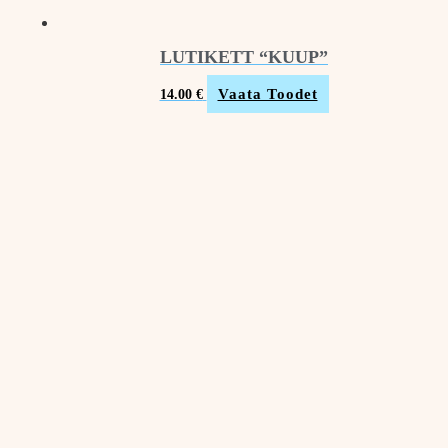
LUTIKETT “KUUP”
Vaata Toodet
14.00
€