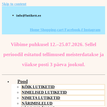
Skip to content
info@lutikett.ee
Home
Shopping-cart
Facebook-f
Instagram
Viibime puhkusel 12.–25.07.2026. Sellel
perioodil esitatud tellimused meisterdatakse ja
viiakse posti 3 päeva jooksul.
Pood
KÕIK LUTIKETID
NIMELISED LUTIKETID
NIMETA LUTIKETID
NÄRIMISLELUD