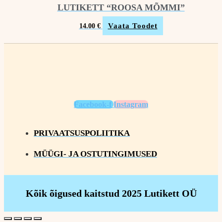
LUTIKETT “ROOSA MÕMMI”
Vaata Toodet
14.00
€
Facebook-f
Instagram
PRIVAATSUSPOLIITIKA
MÜÜGI- JA OSTUTINGIMUSED
Kõik õigused kaitstud 2025 Lutikett OÜ