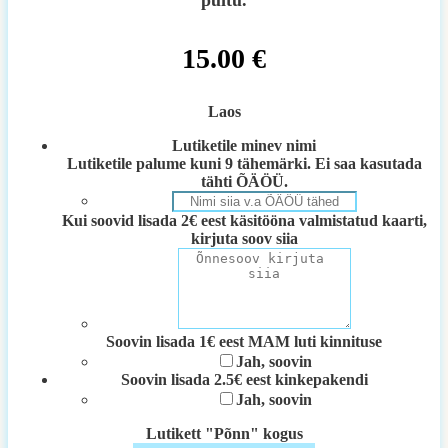
puitu.
15.00
€
Laos
Lutiketile minev nimi
Lutiketile palume kuni 9 tähemärki. Ei saa kasutada
tähti ÕÄÖÜ.
Kui soovid lisada 2€ eest käsitööna valmistatud kaarti,
kirjuta soov siia
Soovin lisada 1€ eest MAM luti kinnituse
Jah, soovin
Soovin lisada 2.5€ eest kinkepakendi
Jah, soovin
Lutikett "Põnn" kogus