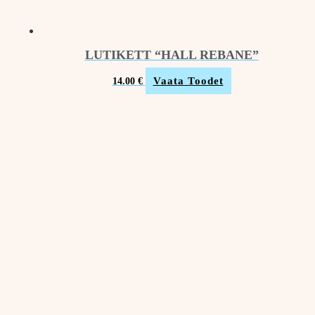
LUTIKETT “HALL REBANE”
Vaata Toodet
14.00
€