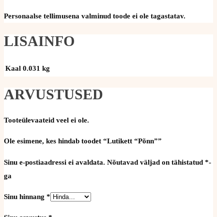
Personaalse tellimusena valminud toode ei ole tagastatav.
LISAINFO
Kaal
0.031 kg
ARVUSTUSED
Tooteülevaateid veel ei ole.
Ole esimene, kes hindab toodet “Lutikett “Põnn””
Sinu e-postiaadressi ei avaldata.
Nõutavad väljad on tähistatud
*
-
ga
Sinu hinnang
*