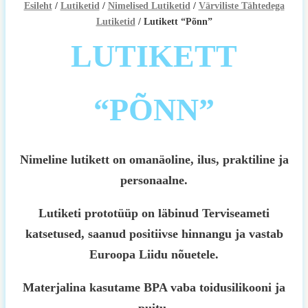
Esileht
/
Lutiketid
/
Nimelised Lutiketid
/
Värviliste Tähtedega
Lutiketid
/ Lutikett “Põnn”
LUTIKETT
“PÕNN”
Nimeline lutikett on omanäoline, ilus, praktiline ja
personaalne.
Lutiketi prototüüp on läbinud Terviseameti
katsetused, saanud positiivse hinnangu ja vastab
Euroopa Liidu nõuetele.
Materjalina kasutame BPA vaba toidusilikooni ja