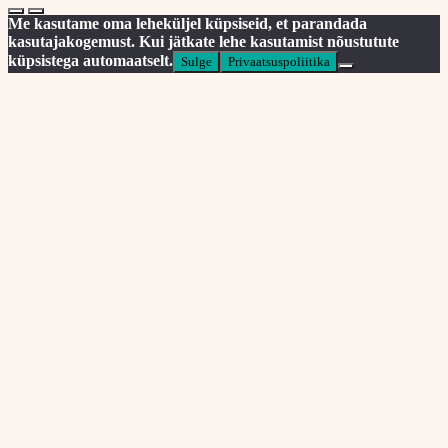
Me kasutame oma leheküljel küpsiseid, et parandada
kasutajakogemust. Kui jätkate lehe kasutamist nõustutute
küpsistega automaatselt.
Sulge
Privaatsuspoliitika