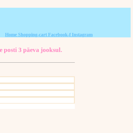
Home
Shopping-cart
Facebook-f
Instagram
e posti 3 päeva jooksul.