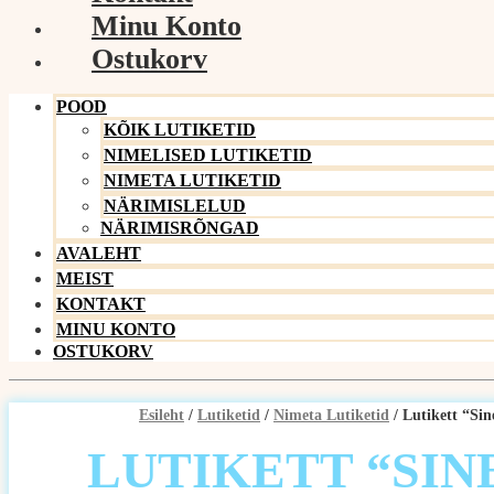
Minu Konto
Ostukorv
POOD
KÕIK LUTIKETID
NIMELISED LUTIKETID
NIMETA LUTIKETID
NÄRIMISLELUD
NÄRIMISRÕNGAD
AVALEHT
MEIST
KONTAKT
MINU KONTO
OSTUKORV
Esileht
/
Lutiketid
/
Nimeta Lutiketid
/ Lutikett “Sin
LUTIKETT “SIN