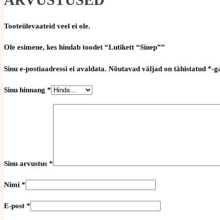
Tooteülevaateid veel ei ole.
Ole esimene, kes hindab toodet “Lutikett “Sinep””
Sinu e-postiaadressi ei avaldata.
Nõutavad väljad on tähistatud
*
-g
Sinu hinnang
*
Sinu arvustus
*
Nimi
*
E-post
*