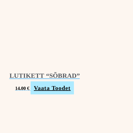
LUTIKETT “SÕBRAD”
Vaata Toodet
14.00
€