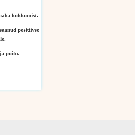
i maha kukkumist.
saanud positiivse
le.
ja puitu.