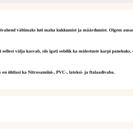
ine abivahend vältimaks luti maha kukkumist ja määrdumist. Olgem aus
ebi sellest välja kasvab, siis igati sobilik ka mälestuste karpi panek
on ühtlasi ka Nitrosamiini-, PVC-, lateksi- ja ftalaadivaba.