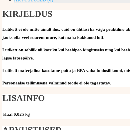
KIRJELDUS
Lutikett ei ole mitte ainult ilus, vaid on ühtlasi ka väga praktil
jaoks olla veel suurem mure, kui maha kukkunud lutt.
Lutikett on sobilik nii katsiku kui beebipeo kingituseks ning kui be
lapse lapsepõlve.
Lutiketi materjalina kasutame puitu ja BPA vaba toidusilikooni, mis 
Personaalse tellimusena valminud toode ei ole tagastatav.
LISAINFO
Kaal
0.025 kg
ARVUSTUSED