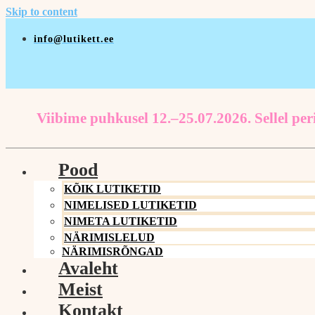
Skip to content
info@lutikett.ee
Viibime puhkusel 12.–25.07.2026. Sellel peri
Pood
KÕIK LUTIKETID
NIMELISED LUTIKETID
NIMETA LUTIKETID
NÄRIMISLELUD
NÄRIMISRÕNGAD
Avaleht
Meist
Kontakt