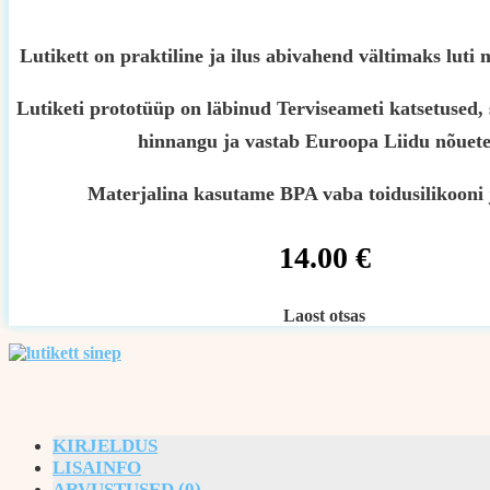
Lutikett on praktiline ja ilus abivahend vältimaks lut
Lutiketi prototüüp on läbinud Terviseameti katsetused, 
hinnangu ja vastab Euroopa Liidu nõuete
Materjalina kasutame BPA vaba toidusilikooni 
14.00
€
Laost otsas
KIRJELDUS
LISAINFO
ARVUSTUSED (0)