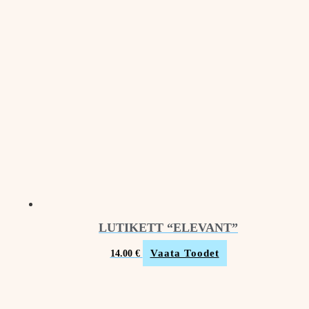
LUTIKETT “ELEVANT”
Vaata Toodet
14.00
€