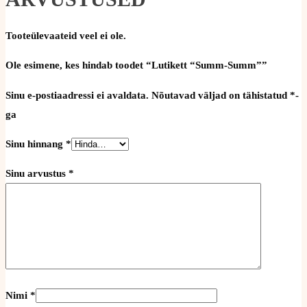
Tooteülevaateid veel ei ole.
Ole esimene, kes hindab toodet “Lutikett “Summ-Summ””
Sinu e-postiaadressi ei avaldata.
Nõutavad väljad on tähistatud
*
-
ga
Sinu hinnang
*
Sinu arvustus
*
Nimi
*