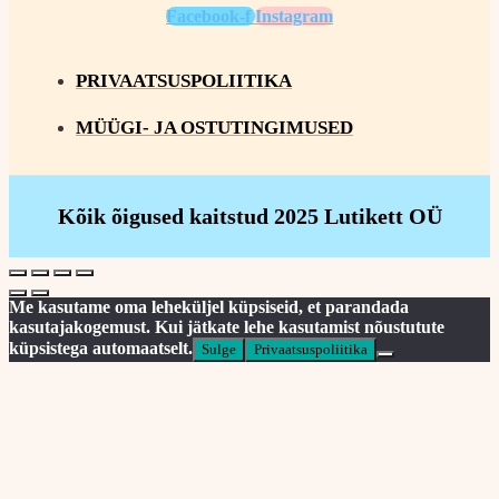
Facebook-f
Instagram
PRIVAATSUSPOLIITIKA
MÜÜGI- JA OSTUTINGIMUSED
Kõik õigused kaitstud 2025 Lutikett OÜ
Me kasutame oma leheküljel küpsiseid, et parandada
kasutajakogemust. Kui jätkate lehe kasutamist nõustutute
küpsistega automaatselt.
Sulge
Privaatsuspoliitika