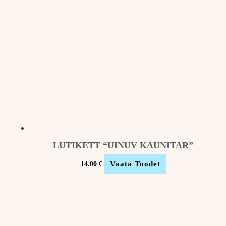
LUTIKETT “UINUV KAUNITAR”
Vaata Toodet
14.00
€