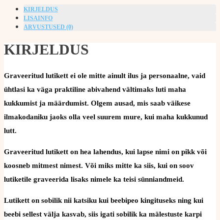
KIRJELDUS
LISAINFO
ARVUSTUSED (0)
KIRJELDUS
Graveeritud lutikett ei ole mitte ainult ilus ja personaalne, vaid
ühtlasi ka väga praktiline abivahend vältimaks luti maha
kukkumist ja määrdumist. Olgem ausad, mis saab väikese
ilmakodaniku jaoks olla veel suurem mure, kui maha kukkunud
lutt.
Graveeritud lutikett on hea lahendus, kui lapse nimi on pikk või
koosneb mitmest nimest. Või miks mitte ka siis, kui on soov
lutiketile graveerida lisaks nimele ka teisi sünniandmeid.
Lutikett on sobilik nii katsiku kui beebipeo kingituseks ning kui
beebi sellest välja kasvab, siis igati sobilik ka mälestuste karpi