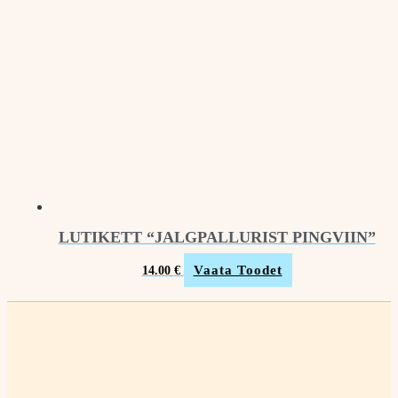
LUTIKETT “JALGPALLURIST PINGVIIN”
Vaata Toodet
14.00
€