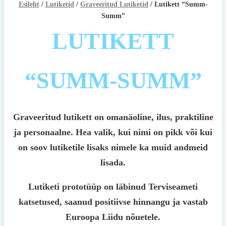
Esileht
/
Lutiketid
/
Graveeritud Lutiketid
/ Lutikett “Summ-
Summ”
LUTIKETT
“SUMM-SUMM”
Graveeritud lutikett on omanäoline, ilus, praktiline
ja personaalne. Hea valik, kui nimi on pikk või kui
on soov lutiketile lisaks nimele ka muid andmeid
lisada.
Lutiketi prototüüp on läbinud Terviseameti
katsetused, saanud positiivse hinnangu ja vastab
Euroopa Liidu nõuetele.