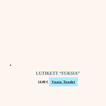
LUTIKETT “FUKSIA”
Vaata Toodet
14.00
€