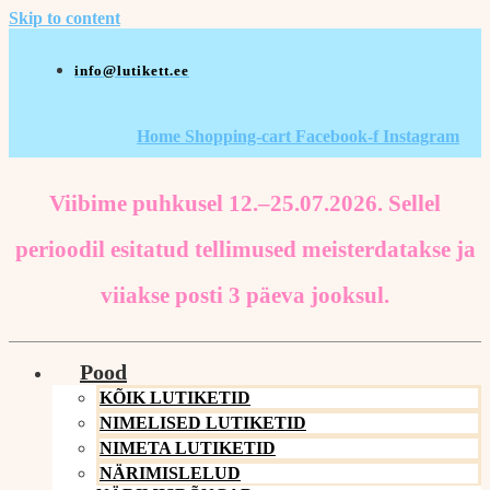
Skip to content
info@lutikett.ee
Home
Shopping-cart
Facebook-f
Instagram
Viibime puhkusel 12.–25.07.2026. Sellel
perioodil esitatud tellimused meisterdatakse ja
viiakse posti 3 päeva jooksul.
Pood
KÕIK LUTIKETID
NIMELISED LUTIKETID
NIMETA LUTIKETID
NÄRIMISLELUD