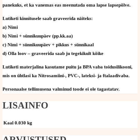
panekuks, et ka vanemas eas meenutada oma lapse lapsepõlve.
Lutiketi kinnitusele saab graveerida näiteks:
a) Nimi
b) Nimi + sünnikuupäev (pp.kk.aa)
c) Nimi + sünnikuupäev + pikkus + sünnikaal
d) Olla loov – graveerida saab ju tegekikult kõike
Lutiketi materjalina kasutame puitu ja BPA vaba toidusilikooni,
mis on ühtlasi ka Nitrosamiini-, PVC-, lateksi- ja ftalaadivaba.
Personaalse tellimusena valminud toode ei ole tagastatav.
LISAINFO
Kaal
0.030 kg
ARVUSTUSED