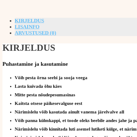
KIRJELDUS
LISAINFO
ARVUSTUSED (0)
KIRJELDUS
Puhastamine ja kasutamine
Võib pesta õrna seebi ja sooja veega
Lasta kuivada õhu käes
Mitte pesta nõudepesumasinas
Kaitsta otsese päikesevalguse eest
Närimislelu võib kasutada ainult vanema järelvalve all
Võib panna külmkappi, et toode oleks beebile andes jahe ja 
Närimislelu võib kinnitada luti asemel lutiketi külge, et näri