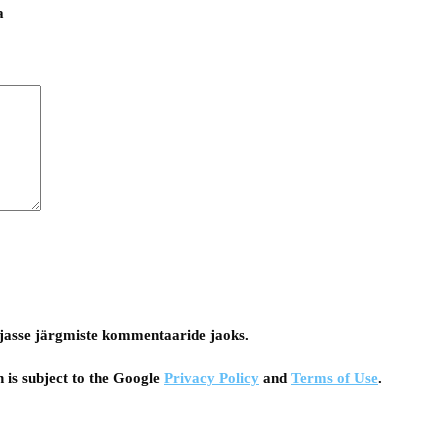
a
tsejasse järgmiste kommentaaride jaoks.
 is subject to the Google
Privacy Policy
and
Terms of Use
.