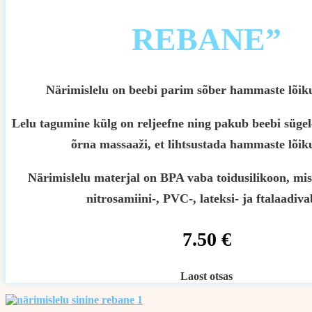
REBANE”
Närimislelu on beebi parim sõber hammaste lõiku
Lelu tagumine külg on reljeefne ning pakub beebi sügel
õrna massaaži, et lihtsustada hammaste lõik
Närimislelu materjal on BPA vaba toidusilikoon, mis
nitrosamiini-, PVC-, lateksi- ja ftalaadiva
7.50
€
Laost otsas