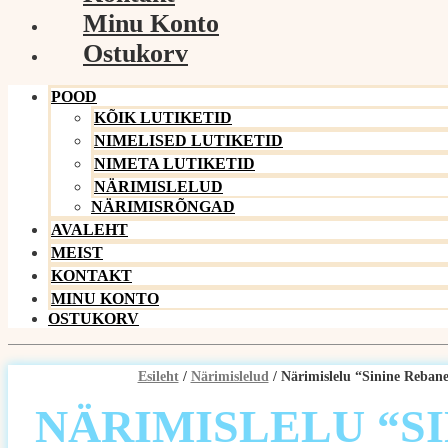
Minu Konto
Ostukorv
POOD
KÕIK LUTIKETID
NIMELISED LUTIKETID
NIMETA LUTIKETID
NÄRIMISLELUD
NÄRIMISRÕNGAD
AVALEHT
MEIST
KONTAKT
MINU KONTO
OSTUKORV
Esileht
/
Närimislelud
/ Närimislelu “Sinine Reban
NÄRIMISLELU “S