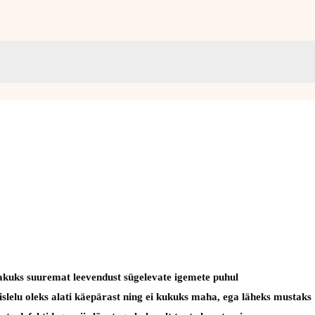
pakuks suuremat leevendust sügelevate igemete puhul
mislelu oleks alati käepärast ning ei kukuks maha, ega läheks mustaks