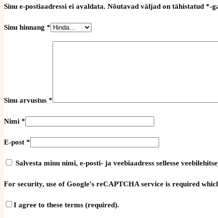
Sinu e-postiaadressi ei avaldata.
Nõutavad väljad on tähistatud
*
-g
Sinu hinnang
*
Sinu arvustus
*
Nimi
*
E-post
*
Salvesta minu nimi, e-posti- ja veebiaadress sellesse veebilehi
For security, use of Google's reCAPTCHA service is required which
I agree to these terms (required).