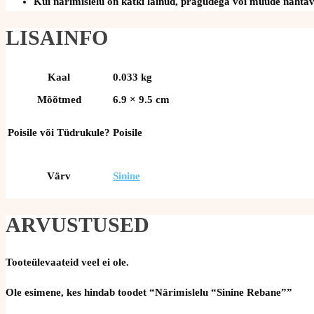
Kui närimislelu on katki läinud, pragudega või muude nähtava
LISAINFO
Kaal
0.033 kg
Mõõtmed
6.9 × 9.5 cm
Poisile või Tüdrukule?
Poisile
Värv
Sinine
ARVUSTUSED
Tooteülevaateid veel ei ole.
Ole esimene, kes hindab toodet “Närimislelu “Sinine Rebane””