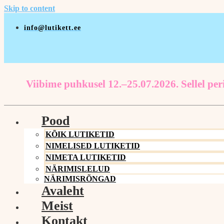
Skip to content
info@lutikett.ee
Viibime puhkusel 12.–25.07.2026. Sellel peri
Pood
KÕIK LUTIKETID
NIMELISED LUTIKETID
NIMETA LUTIKETID
NÄRIMISLELUD
NÄRIMISRÕNGAD
Avaleht
Meist
Kontakt