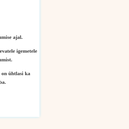
mise ajal.
evatele igemetele
umist.
 on ühtlasi ka
ba.