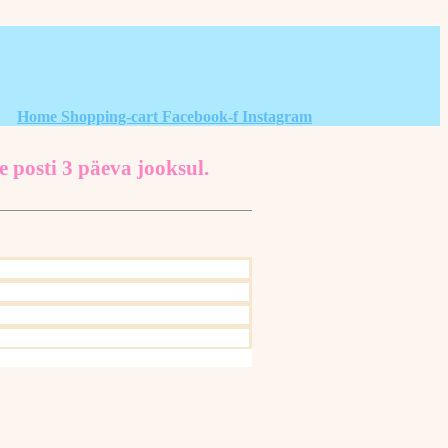
Home
Shopping-cart
Facebook-f
Instagram
e posti 3 päeva jooksul.