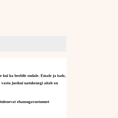
ui ka beebile endale. Emale ja isale,
 vastu justkui natukenegi aitab on
t tulenevat ebamugavustunnet