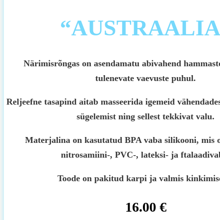
“AUSTRAALIA
Närimisrõngas on asendamatu abivahend hammaste
tulenevate vaevuste puhul.
Reljeefne tasapind aitab masseerida igemeid vähendades
sügelemist ning sellest tekkivat valu.
Materjalina on kasutatud BPA vaba silikooni, mis o
nitrosamiini-, PVC-, lateksi- ja ftalaadiva
Toode on pakitud karpi ja valmis kinkimis
16.00
€