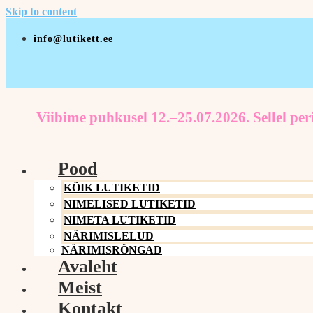
Skip to content
info@lutikett.ee
Viibime puhkusel 12.–25.07.2026. Sellel peri
Pood
KÕIK LUTIKETID
NIMELISED LUTIKETID
NIMETA LUTIKETID
NÄRIMISLELUD
NÄRIMISRÕNGAD
Avaleht
Meist
Kontakt