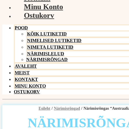
Minu Konto
Ostukorv
POOD
KÕIK LUTIKETID
NIMELISED LUTIKETID
NIMETA LUTIKETID
NÄRIMISLELUD
NÄRIMISRÕNGAD
AVALEHT
MEIST
KONTAKT
MINU KONTO
OSTUKORV
Esileht
/
Närimisrõngad
/ Närimisrõngas “Austraali
NÄRIMISRÕNG