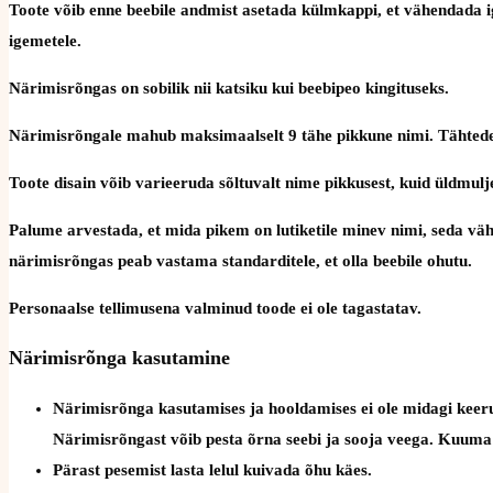
Toote võib enne beebile andmist asetada külmkappi, et vähendada ig
igemetele.
Närimisrõngas on sobilik nii katsiku kui beebipeo kingituseks.
Närimisrõngale mahub maksimaalselt 9 tähe pikkune nimi. Tähtede
Toote disain võib varieeruda sõltuvalt nime pikkusest, kuid üldmulje
Palume arvestada, et mida pikem on lutiketile minev nimi, seda väh
närimisrõngas peab vastama standarditele, et olla beebile ohutu.
Personaalse tellimusena valminud toode ei ole tagastatav.
Närimisrõnga kasutamine
Närimisrõnga kasutamises ja hooldamises ei ole midagi keerul
Närimisrõngast võib pesta õrna seebi ja sooja veega. Kuuma v
Pärast pesemist lasta lelul kuivada õhu käes.