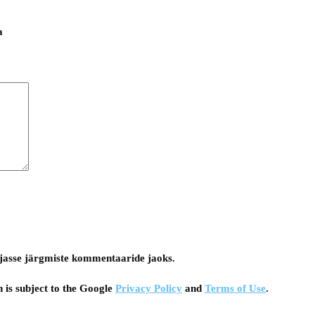
a
tsejasse järgmiste kommentaaride jaoks.
 is subject to the Google
Privacy Policy
and
Terms of Use
.