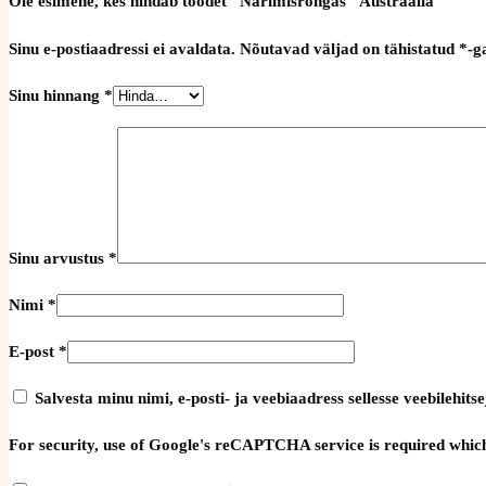
Ole esimene, kes hindab toodet “Närimisrõngas “Austraalia””
Sinu e-postiaadressi ei avaldata.
Nõutavad väljad on tähistatud
*
-g
Sinu hinnang
*
Sinu arvustus
*
Nimi
*
E-post
*
Salvesta minu nimi, e-posti- ja veebiaadress sellesse veebilehi
For security, use of Google's reCAPTCHA service is required which