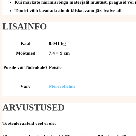
Kui märkate närimisrõnga materjalil muutust, pragusid või mu
Toodet võib kasutada ainult täiskasvanu järelvalve all.
LISAINFO
Kaal
0.041 kg
Mõõtmed
7.4 × 9 cm
Poisile või Tüdrukule?
Poisile
Värv
Mereroheline
ARVUSTUSED
Tooteülevaateid veel ei ole.