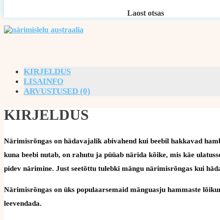
Laost otsas
KIRJELDUS
LISAINFO
ARVUSTUSED (0)
KIRJELDUS
Närimisrõngas on hädavajalik abivahend kui beebil hakkavad hamba
kuna beebi nutab, on rahutu ja püüab närida kõike, mis käe ulatusse
pidev närimine. Just seetõttu tulebki mängu närimisrõngas kui häd
Närimisrõngas on üks populaarsemaid mänguasju hammaste lõikumis
leevendada.