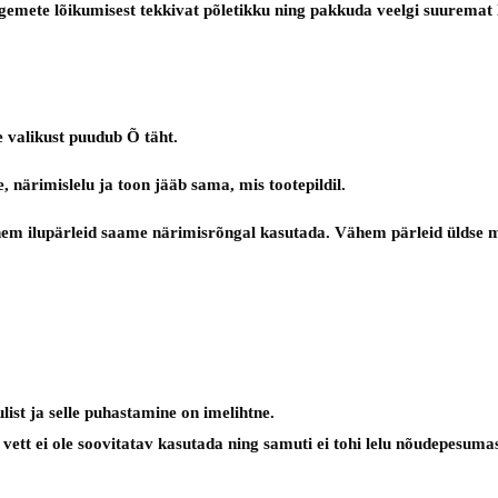
emete lõikumisest tekkivat põletikku ning pakkuda veelgi suuremat l
 valikust puudub Õ täht.
, närimislelu ja toon jääb sama, mis tootepildil.
em ilupärleid saame närimisrõngal kasutada. Vähem pärleid üldse mit
ist ja selle puhastamine on imelihtne.
ett ei ole soovitatav kasutada ning samuti ei tohi lelu nõudepesumas