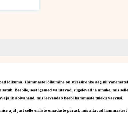
d lõikuma. Hammaste lõikumine on stressirohke aeg nii vanematele k
 satub. Beebile, sest igemed valutavad, sügelevad ja ainuke, mis selle
avajalik abivahend, mis leevendab beebi hammaste tuleku vaevusi.
e ajal just selle eriliste omaduste pärast, mis aitavad hammastes