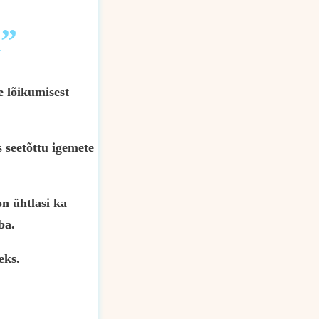
”
 lõikumisest
 seetõttu igemete
n ühtlasi ka
ba.
eks.