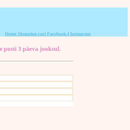
Home
Shopping-cart
Facebook-f
Instagram
e posti 3 päeva jooksul.