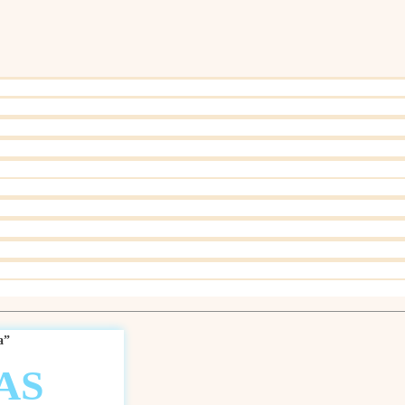
a”
AS