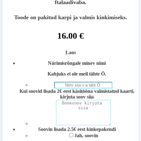
ftalaadivaba.
Toode on pakitud karpi ja valmis kinkimiseks.
16.00
€
Laos
Närimisrõngale minev nimi
Kahjuks ei ole meil tähte Õ.
Kui soovid lisada 2€ eest käsitööna valmistatud kaarti,
kirjuta soov siia
Soovin lisada 2.5€ eest kinkepakendi
Jah, soovin