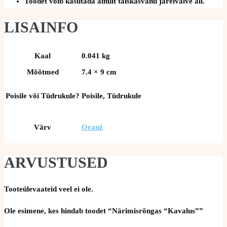
Toodet võib kasutada ainult täiskasvanu järelvalve all.
LISAINFO
Kaal
0.041 kg
Mõõtmed
7.4 × 9 cm
Poisile või Tüdrukule?
Poisile, Tüdrukule
Värv
Oranž
ARVUSTUSED
Tooteülevaateid veel ei ole.
Ole esimene, kes hindab toodet “Närimisrõngas “Kavalus””