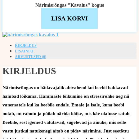
Närimisrõngas "Kavalus" kogus
LISA KORVI
KIRJELDUS
LISAINFO
ARVUSTUSED (0)
KIRJELDUS
Närimisrõngas on hädavajalik abivahend kui beebil hakkavad
hambad lõikuma. Hammaste lõikumine on stressirohke aeg nii
vanematele kui ka beebile endale. Emale ja isale, kuna beebi
nutab, on rahutu ja püüab närida kõike, mis käe ulatusse satub.
Beebile, sest igemed valutavad, sügelevad ja ainuke, mis selle
vastu justkui natukenegi aitab on pidev närimine. Just seetõttu