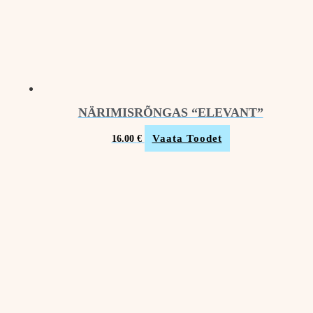
NÄRIMISRÕNGAS “ELEVANT”
Vaata Toodet
16.00
€