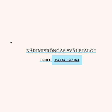
NÄRIMISRÕNGAS “VÄLEJALG”
Vaata Toodet
16.00
€