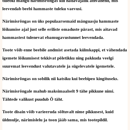
tulebki mängu närimisrõngas kui hädavajalik abivahend, mis
leevendab beebi hammaste tuleku vaevusi.
Närimisrõngas on üks populaarsemaid mänguasju hammaste
lõikumise ajal just selle eriliste omaduste pärast, mis aitavad
hammastest tulenevat ebamugavustunnet leevendada.
Toote võib enne beebile andmist asetada külmkappi, et vähendada
igemete lõikumisest tekkivat põletikku ning pakkuda veelgi
suuremat leevendust valutavatele ja sügelevatele igemetele.
Närimisrõngas on sobilik nii katsiku kui beebipeo kingituseks.
Närimisrõngale mahub maksimaalselt 9 tähe pikkune nimi.
Tähtede valikust puudub Õ täht.
Toote disain võib varieeruda sõltuvalt nime pikkusest, kuid
üldmulje, närimislelu ja toon jääb sama, mis tootepildil.