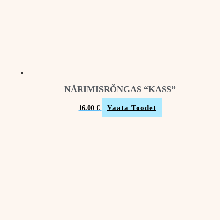
NÄRIMISRÕNGAS “KASS”
Vaata Toodet
16.00
€