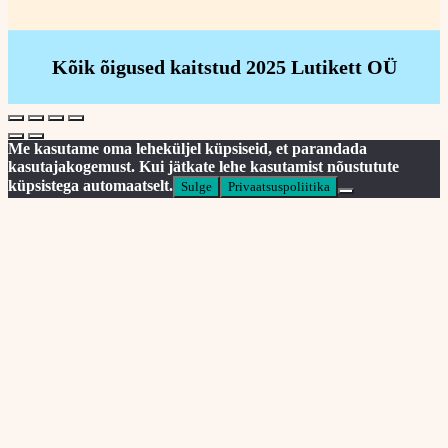
Kõik õigused kaitstud 2025 Lutikett OÜ
Me kasutame oma leheküljel küpsiseid, et parandada
kasutajakogemust. Kui jätkate lehe kasutamist nõustutute
küpsistega automaatselt.
Sulge
Privaatsuspoliitika