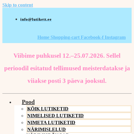
Skip to content
info@lutikett.ee
Home
Shopping-cart
Facebook-f
Instagram
Viibime puhkusel 12.–25.07.2026. Sellel
perioodil esitatud tellimused meisterdatakse ja
viiakse posti 3 päeva jooksul.
Pood
KÕIK LUTIKETID
NIMELISED LUTIKETID
NIMETA LUTIKETID
NÄRIMISLELUD