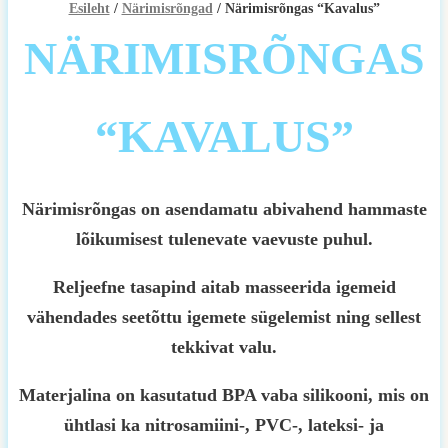
Esileht
/
Närimisrõngad
/ Närimisrõngas “Kavalus”
NÄRIMISRÕNGAS
“KAVALUS”
Närimisrõngas on asendamatu abivahend hammaste
lõikumisest tulenevate vaevuste puhul.
Reljeefne tasapind aitab masseerida igemeid
vähendades seetõttu igemete sügelemist ning sellest
tekkivat valu.
Materjalina on kasutatud BPA vaba silikooni, mis on
ühtlasi ka nitrosamiini-, PVC-, lateksi- ja