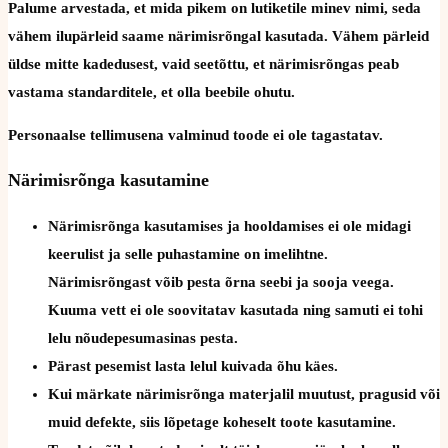
Palume arvestada, et mida pikem on lutiketile minev nimi, seda
vähem ilupärleid saame närimisrõngal kasutada. Vähem pärleid
üldse mitte kadedusest, vaid seetõttu, et närimisrõngas peab
vastama standarditele, et olla beebile ohutu.
Personaalse tellimusena valminud toode ei ole tagastatav.
Närimisrõnga kasutamine
Närimisrõnga kasutamises ja hooldamises ei ole midagi
keerulist ja selle puhastamine on imelihtne.
Närimisrõngast võib pesta õrna seebi ja sooja veega.
Kuuma vett ei ole soovitatav kasutada ning samuti ei tohi
lelu nõudepesumasinas pesta.
Pärast pesemist lasta lelul kuivada õhu käes.
Kui märkate närimisrõnga materjalil muutust, pragusid või
muid defekte, siis lõpetage koheselt toote kasutamine.