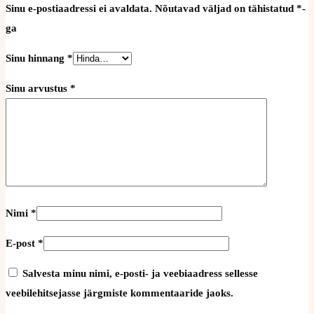
Sinu e-postiaadressi ei avaldata.
Nõutavad väljad on tähistatud
*
-
ga
Sinu hinnang
*
Sinu arvustus
*
Nimi
*
E-post
*
Salvesta minu nimi, e-posti- ja veebiaadress sellesse
veebilehitsejasse järgmiste kommentaaride jaoks.