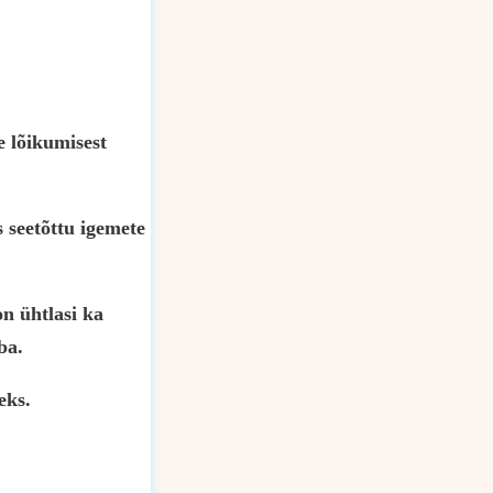
 lõikumisest
 seetõttu igemete
n ühtlasi ka
ba.
eks.