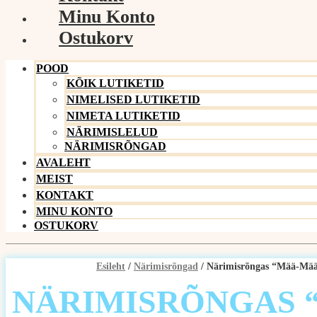
Minu Konto
Ostukorv
POOD
KÕIK LUTIKETID
NIMELISED LUTIKETID
NIMETA LUTIKETID
NÄRIMISLELUD
NÄRIMISRÕNGAD
AVALEHT
MEIST
KONTAKT
MINU KONTO
OSTUKORV
Esileht
/
Närimisrõngad
/ Närimisrõngas “Mää-Mä
NÄRIMISRÕNGAS 