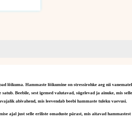
d lõikuma. Hammaste lõikumine on stressirohke aeg nii vanematele k
 satub. Beebile, sest igemed valutavad, sügelevad ja ainuke, mis selle
avajalik abivahend, mis leevendab beebi hammaste tuleku vaevusi.
e ajal just selle eriliste omaduste pärast, mis aitavad hammastes