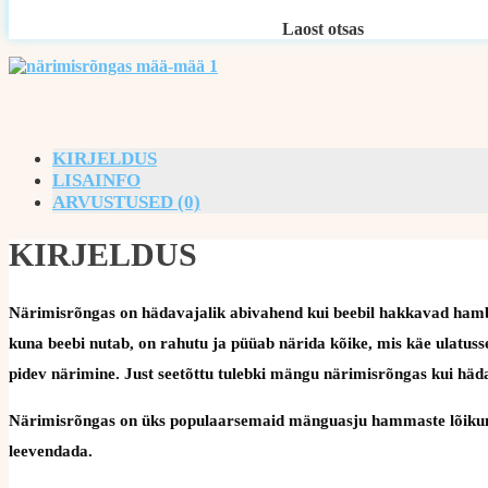
Laost otsas
KIRJELDUS
LISAINFO
ARVUSTUSED (0)
KIRJELDUS
Närimisrõngas on hädavajalik abivahend kui beebil hakkavad hamba
kuna beebi nutab, on rahutu ja püüab närida kõike, mis käe ulatusse
pidev närimine. Just seetõttu tulebki mängu närimisrõngas kui häd
Närimisrõngas on üks populaarsemaid mänguasju hammaste lõikumis
leevendada.