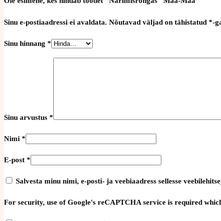
Ole esimene, kes hindab toodet “Närimisrõngas “Mää-Mää””
Sinu e-postiaadressi ei avaldata.
Nõutavad väljad on tähistatud
*
-g
Sinu hinnang
*
Sinu arvustus
*
Nimi
*
E-post
*
Salvesta minu nimi, e-posti- ja veebiaadress sellesse veebilehi
For security, use of Google's reCAPTCHA service is required which