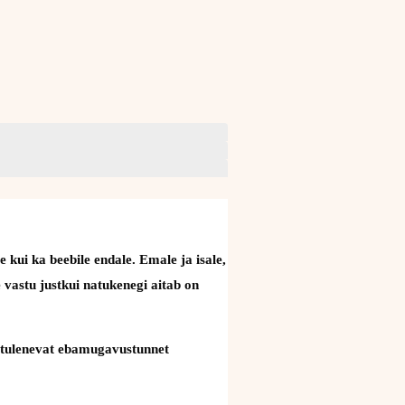
ui ka beebile endale. Emale ja isale,
 vastu justkui natukenegi aitab on
t tulenevat ebamugavustunnet