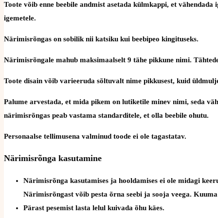
Toote võib enne beebile andmist asetada külmkappi, et vähendada ig
igemetele.
Närimisrõngas on sobilik nii katsiku kui beebipeo kingituseks.
Närimisrõngale mahub maksimaalselt 9 tähe pikkune nimi. Tähtede
Toote disain võib varieeruda sõltuvalt nime pikkusest, kuid üldmulje
Palume arvestada, et mida pikem on lutiketile minev nimi, seda väh
närimisrõngas peab vastama standarditele, et olla beebile ohutu.
Personaalse tellimusena valminud toode ei ole tagastatav.
Närimisrõnga kasutamine
Närimisrõnga kasutamises ja hooldamises ei ole midagi keerul
Närimisrõngast võib pesta õrna seebi ja sooja veega. Kuuma v
Pärast pesemist lasta lelul kuivada õhu käes.