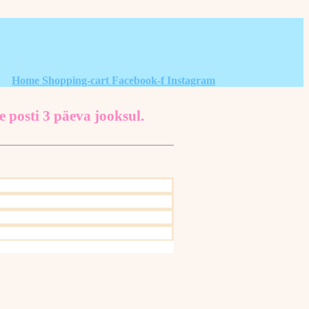
Home
Shopping-cart
Facebook-f
Instagram
e posti 3 päeva jooksul.