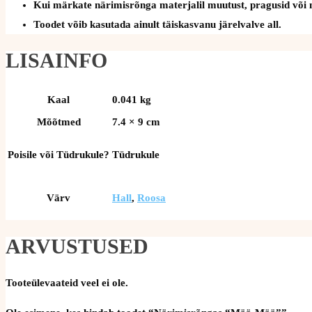
Kui märkate närimisrõnga materjalil muutust, pragusid või mu
Toodet võib kasutada ainult täiskasvanu järelvalve all.
LISAINFO
Kaal
0.041 kg
Mõõtmed
7.4 × 9 cm
Poisile või Tüdrukule?
Tüdrukule
Värv
Hall
,
Roosa
ARVUSTUSED
Tooteülevaateid veel ei ole.