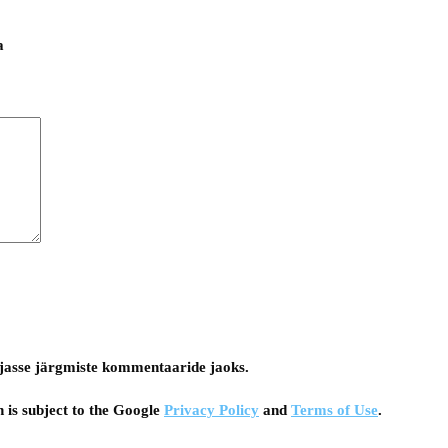
a
tsejasse järgmiste kommentaaride jaoks.
 is subject to the Google
Privacy Policy
and
Terms of Use
.