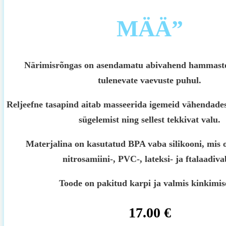
MÄÄ”
Närimisrõngas on asendamatu abivahend hammaste
tulenevate vaevuste puhul.
Reljeefne tasapind aitab masseerida igemeid vähendades
sügelemist ning sellest tekkivat valu.
Materjalina on kasutatud BPA vaba silikooni, mis o
nitrosamiini-, PVC-, lateksi- ja ftalaadiva
Toode on pakitud karpi ja valmis kinkimis
17.00
€