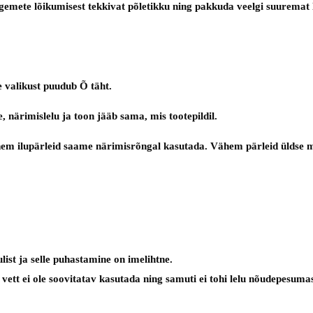
emete lõikumisest tekkivat põletikku ning pakkuda veelgi suuremat l
 valikust puudub Õ täht.
, närimislelu ja toon jääb sama, mis tootepildil.
em ilupärleid saame närimisrõngal kasutada. Vähem pärleid üldse mit
ist ja selle puhastamine on imelihtne.
ett ei ole soovitatav kasutada ning samuti ei tohi lelu nõudepesumas