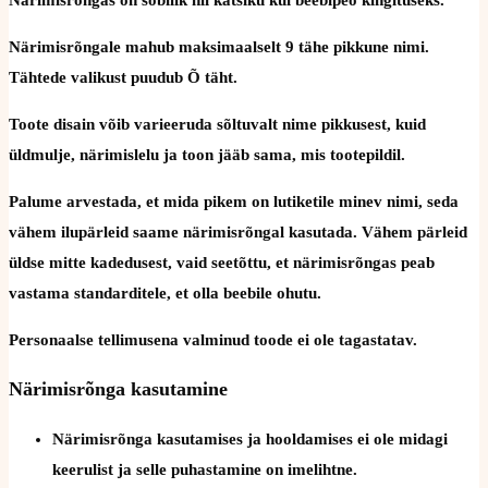
Närimisrõngale mahub maksimaalselt 9 tähe pikkune nimi.
Tähtede valikust puudub Õ täht.
Toote disain võib varieeruda sõltuvalt nime pikkusest, kuid
üldmulje, närimislelu ja toon jääb sama, mis tootepildil.
Palume arvestada, et mida pikem on lutiketile minev nimi, seda
vähem ilupärleid saame närimisrõngal kasutada. Vähem pärleid
üldse mitte kadedusest, vaid seetõttu, et närimisrõngas peab
vastama standarditele, et olla beebile ohutu.
Personaalse tellimusena valminud toode ei ole tagastatav.
Närimisrõnga kasutamine
Närimisrõnga kasutamises ja hooldamises ei ole midagi
keerulist ja selle puhastamine on imelihtne.