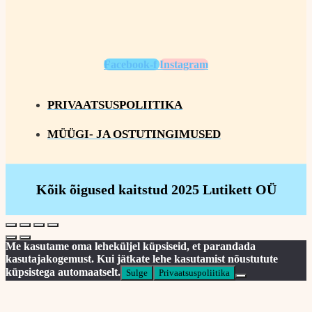
Facebook-f
Instagram
PRIVAATSUSPOLIITIKA
MÜÜGI- JA OSTUTINGIMUSED
Kõik õigused kaitstud 2025 Lutikett OÜ
Me kasutame oma leheküljel küpsiseid, et parandada
kasutajakogemust. Kui jätkate lehe kasutamist nõustutute
küpsistega automaatselt.
Sulge
Privaatsuspoliitika