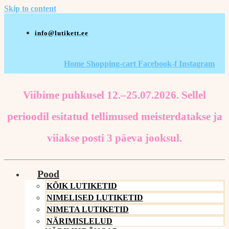
Skip to content
info@lutikett.ee
Home
Shopping-cart
Facebook-f
Instagram
Viibime puhkusel 12.–25.07.2026. Sellel
perioodil esitatud tellimused meisterdatakse ja
viiakse posti 3 päeva jooksul.
Pood
KÕIK LUTIKETID
NIMELISED LUTIKETID
NIMETA LUTIKETID
NÄRIMISLELUD