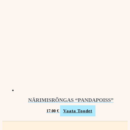
NÄRIMISRÕNGAS “PANDAPOISS”
Vaata Toodet
17.00
€