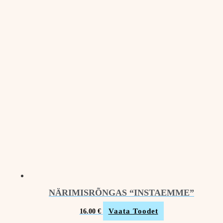
NÄRIMISRÕNGAS “INSTAEMME”
Vaata Toodet
16.00
€