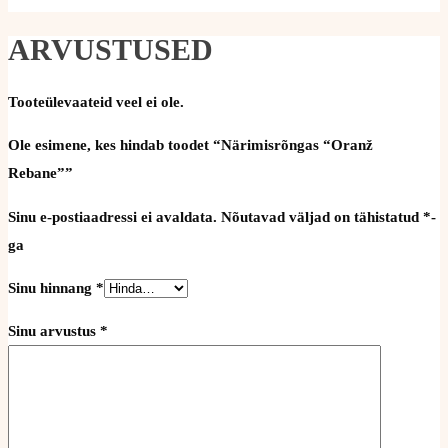
ARVUSTUSED
Tooteülevaateid veel ei ole.
Ole esimene, kes hindab toodet “Närimisrõngas “Oranž
Rebane””
Sinu e-postiaadressi ei avaldata.
Nõutavad väljad on tähistatud
*
-
ga
Sinu hinnang
*
Sinu arvustus
*