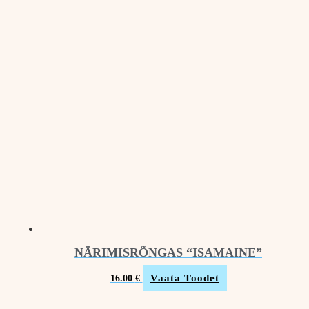
NÄRIMISRÕNGAS “ISAMAINE”
Vaata Toodet
16.00
€