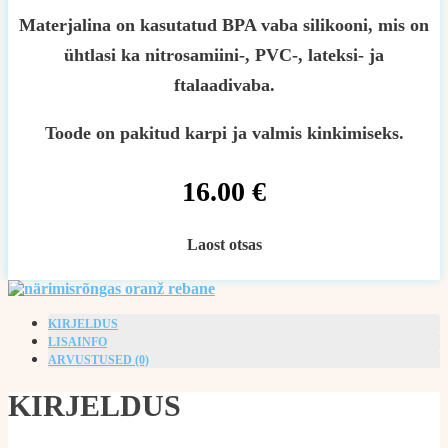
Materjalina on kasutatud BPA vaba silikooni, mis on
ühtlasi ka nitrosamiini-, PVC-, lateksi- ja
ftalaadivaba.
Toode on pakitud karpi ja valmis kinkimiseks.
16.00
€
Laost otsas
KIRJELDUS
LISAINFO
ARVUSTUSED (0)
KIRJELDUS