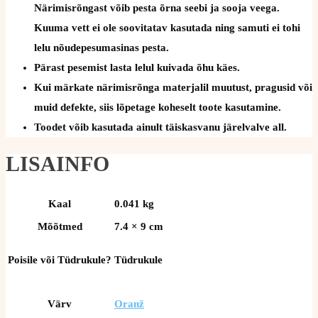
Närimisrõngast võib pesta õrna seebi ja sooja veega.
Kuuma vett ei ole soovitatav kasutada ning samuti ei tohi
lelu nõudepesumasinas pesta.
Pärast pesemist lasta lelul kuivada õhu käes.
Kui märkate närimisrõnga materjalil muutust, pragusid või
muid defekte, siis lõpetage koheselt toote kasutamine.
Toodet võib kasutada ainult täiskasvanu järelvalve all.
LISAINFO
Kaal
0.041 kg
Mõõtmed
7.4 × 9 cm
Poisile või Tüdrukule?
Tüdrukule
Värv
Oranž