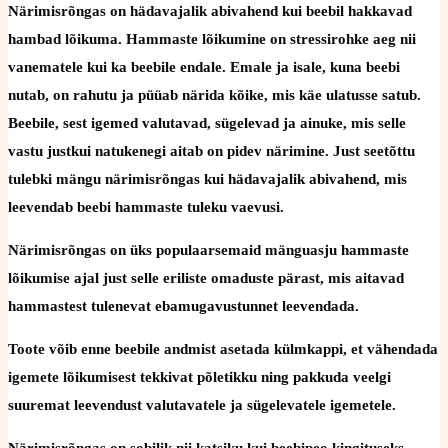
Närimisrõngas on hädavajalik abivahend kui beebil hakkavad
hambad lõikuma. Hammaste lõikumine on stressirohke aeg nii
vanematele kui ka beebile endale. Emale ja isale, kuna beebi
nutab, on rahutu ja püüab närida kõike, mis käe ulatusse satub.
Beebile, sest igemed valutavad, sügelevad ja ainuke, mis selle
vastu justkui natukenegi aitab on pidev närimine. Just seetõttu
tulebki mängu närimisrõngas kui hädavajalik abivahend, mis
leevendab beebi hammaste tuleku vaevusi.
Närimisrõngas on üks populaarsemaid mänguasju hammaste
lõikumise ajal just selle eriliste omaduste pärast, mis aitavad
hammastest tulenevat ebamugavustunnet leevendada.
Toote võib enne beebile andmist asetada külmkappi, et vähendada
igemete lõikumisest tekkivat põletikku ning pakkuda veelgi
suuremat leevendust valutavatele ja sügelevatele igemetele.
Närimisrõngas on sobilik nii katsiku kui beebipeo kingituseks.