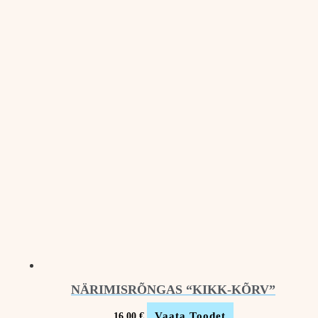
NÄRIMISRÕNGAS “KIKK-KÕRV”
Vaata Toodet
16.00
€