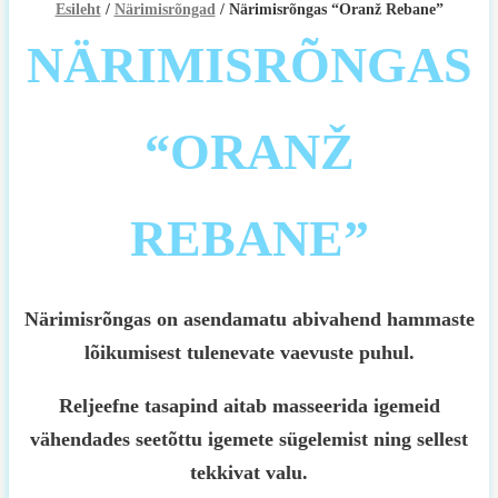
Esileht
/
Närimisrõngad
/ Närimisrõngas “Oranž Rebane”
NÄRIMISRÕNGAS
“ORANŽ
REBANE”
Närimisrõngas on asendamatu abivahend hammaste
lõikumisest tulenevate vaevuste puhul.
Reljeefne tasapind aitab masseerida igemeid
vähendades seetõttu igemete sügelemist ning sellest
tekkivat valu.