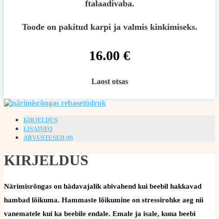
ftalaadivaba.
Toode on pakitud karpi ja valmis kinkimiseks.
16.00
€
Laost otsas
KIRJELDUS
LISAINFO
ARVUSTUSED (0)
KIRJELDUS
Närimisrõngas on hädavajalik abivahend kui beebil hakkavad
hambad lõikuma. Hammaste lõikumine on stressirohke aeg nii
vanematele kui ka beebile endale. Emale ja isale, kuna beebi