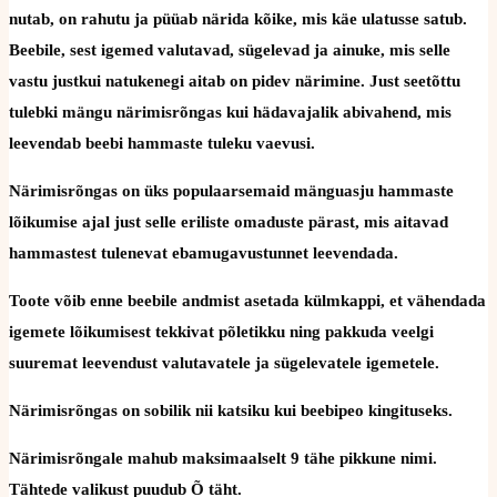
nutab, on rahutu ja püüab närida kõike, mis käe ulatusse satub.
Beebile, sest igemed valutavad, sügelevad ja ainuke, mis selle
vastu justkui natukenegi aitab on pidev närimine. Just seetõttu
tulebki mängu närimisrõngas kui hädavajalik abivahend, mis
leevendab beebi hammaste tuleku vaevusi.
Närimisrõngas on üks populaarsemaid mänguasju hammaste
lõikumise ajal just selle eriliste omaduste pärast, mis aitavad
hammastest tulenevat ebamugavustunnet leevendada.
Toote võib enne beebile andmist asetada külmkappi, et vähendada
igemete lõikumisest tekkivat põletikku ning pakkuda veelgi
suuremat leevendust valutavatele ja sügelevatele igemetele.
Närimisrõngas on sobilik nii katsiku kui beebipeo kingituseks.
Närimisrõngale mahub maksimaalselt 9 tähe pikkune nimi.
Tähtede valikust puudub Õ täht.