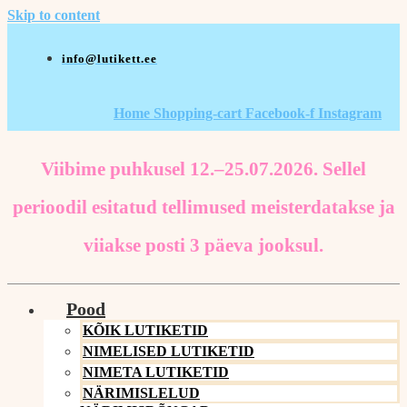
Skip to content
info@lutikett.ee
Home
Shopping-cart
Facebook-f
Instagram
Viibime puhkusel 12.–25.07.2026. Sellel
perioodil esitatud tellimused meisterdatakse ja
viiakse posti 3 päeva jooksul.
Pood
KÕIK LUTIKETID
NIMELISED LUTIKETID
NIMETA LUTIKETID
NÄRIMISLELUD