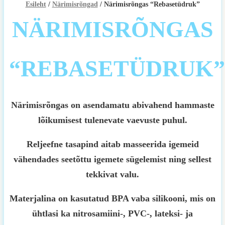
Esileht
/
Närimisrõngad
/ Närimisrõngas “Rebasetüdruk”
NÄRIMISRÕNGAS
“REBASETÜDRUK”
Närimisrõngas on asendamatu abivahend hammaste
lõikumisest tulenevate vaevuste puhul.
Reljeefne tasapind aitab masseerida igemeid
vähendades seetõttu igemete sügelemist ning sellest
tekkivat valu.
Materjalina on kasutatud BPA vaba silikooni, mis on
ühtlasi ka nitrosamiini-, PVC-, lateksi- ja