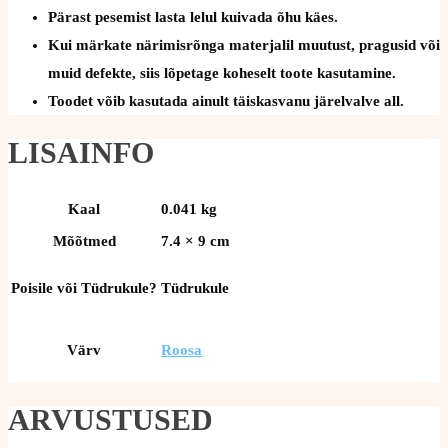
Pärast pesemist lasta lelul kuivada õhu käes.
Kui märkate närimisrõnga materjalil muutust, pragusid või
muid defekte, siis lõpetage koheselt toote kasutamine.
Toodet võib kasutada ainult täiskasvanu järelvalve all.
LISAINFO
Kaal
0.041 kg
Mõõtmed
7.4 × 9 cm
Poisile või Tüdrukule?
Tüdrukule
Värv
Roosa
ARVUSTUSED