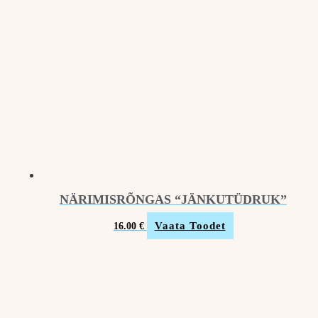
NÄRIMISRÕNGAS “JÄNKUTÜDRUK”
Vaata Toodet
16.00
€