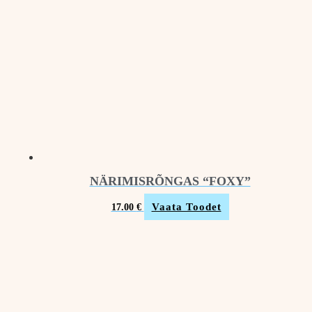
NÄRIMISRÕNGAS “FOXY”
Vaata Toodet
17.00
€