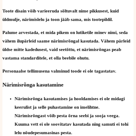
Toote disain võib varieeruda sõltuvalt nime pikkusest, kuid
üldmulje, närimislelu ja toon jääb sama, mis tootepildil.
Palume arvestada, et mida pikem on lutiketile minev nimi, seda
vähem ilupärleid saame närimisrõngal kasutada. Vähem pärleid
üldse mitte kadedusest, vaid seetõttu, et närimisrõngas peab
vastama standarditele, et olla beebile ohutu.
Personaalse tellimusena valminud toode ei ole tagastatav.
Närimisrõnga kasutamine
Närimisrõnga kasutamises ja hooldamises ei ole midagi
keerulist ja selle puhastamine on imelihtne.
Närimisrõngast võib pesta õrna seebi ja sooja veega.
Kuuma vett ei ole soovitatav kasutada ning samuti ei tohi
lelu nõudepesumasinas pesta.