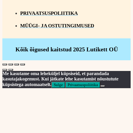
PRIVAATSUSPOLIITIKA
MÜÜGI- JA OSTUTINGIMUSED
Kõik õigused kaitstud 2025 Lutikett OÜ
Me kasutame oma leheküljel küpsiseid, et parandada
kasutajakogemust. Kui jätkate lehe kasutamist nõustutute
küpsistega automaatselt.
Sulge
Privaatsuspoliitika