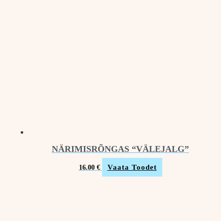
NÄRIMISRÕNGAS “VÄLEJALG”
Vaata Toodet
16.00
€