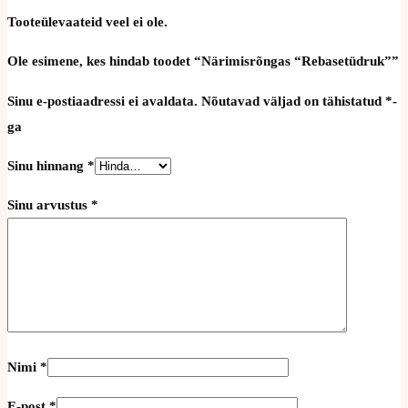
Tooteülevaateid veel ei ole.
Ole esimene, kes hindab toodet “Närimisrõngas “Rebasetüdruk””
Sinu e-postiaadressi ei avaldata.
Nõutavad väljad on tähistatud
*
-
ga
Sinu hinnang
*
Sinu arvustus
*
Nimi
*
E-post
*