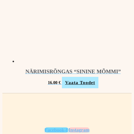
NÄRIMISRÕNGAS “SININE MÕMMI”
Vaata Toodet
16.00
€
Facebook-f
Instagram