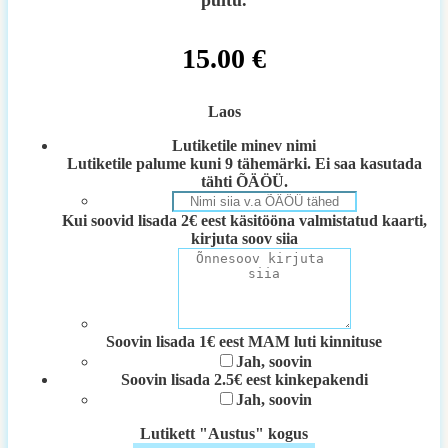
puitu.
15.00
€
Laos
Lutiketile minev nimi
Lutiketile palume kuni 9 tähemärki. Ei saa kasutada
tähti ÕÄÖÜ.
Kui soovid lisada 2€ eest käsitööna valmistatud kaarti,
kirjuta soov siia
Soovin lisada 1€ eest MAM luti kinnituse
Jah, soovin
Soovin lisada 2.5€ eest kinkepakendi
Jah, soovin
Lutikett "Austus" kogus