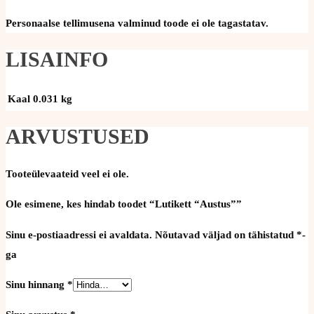
Personaalse tellimusena valminud toode ei ole tagastatav.
LISAINFO
Kaal
0.031 kg
ARVUSTUSED
Tooteülevaateid veel ei ole.
Ole esimene, kes hindab toodet “Lutikett “Austus””
Sinu e-postiaadressi ei avaldata.
Nõutavad väljad on tähistatud
*
-
ga
Sinu hinnang
*