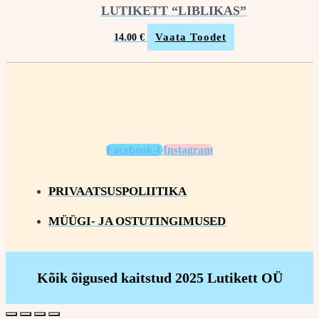
LUTIKETT “LIBLIKAS”
Vaata Toodet
14.00
€
Facebook-f
Instagram
PRIVAATSUSPOLIITIKA
MÜÜGI- JA OSTUTINGIMUSED
Kõik õigused kaitstud 2025 Lutikett OÜ