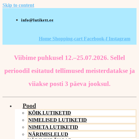
Skip to content
info@lutikett.ee
Home
Shopping-cart
Facebook-f
Instagram
Viibime puhkusel 12.–25.07.2026. Sellel
perioodil esitatud tellimused meisterdatakse ja
viiakse posti 3 päeva jooksul.
Pood
KÕIK LUTIKETID
NIMELISED LUTIKETID
NIMETA LUTIKETID
NÄRIMISLELUD