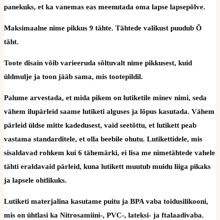
panekuks, et ka vanemas eas meenutada oma lapse lapsepõlve.
Maksimaalne nime pikkus 9 tähte. Tähtede valikust puudub Õ
täht.
Toote disain võib varieeruda sõltuvalt nime pikkusest, kuid
üldmulje ja toon jääb sama, mis tootepildil.
Palume arvestada, et mida pikem on lutiketile minev nimi, seda
vähem ilupärleid saame lutiketi alguses ja lõpus kasutada. Vähem
pärleid üldse mitte kadedusest, vaid seetõttu, et lutikett peab
vastama standarditele, et olla beebile ohutu. Lutikettidele, mis
sisaldavad rohkem kui 6 tähemärki, ei lisa me nimetähtede vahele
tähti eraldavaid pärleid, kuna lutikett muutub muidu liiga pikaks
ja lapsele ohtlikuks.
Lutiketi materjalina kasutame puitu ja BPA vaba toidusilikooni,
mis on ühtlasi ka Nitrosamiini-, PVC-, lateksi- ja ftalaadivaba.