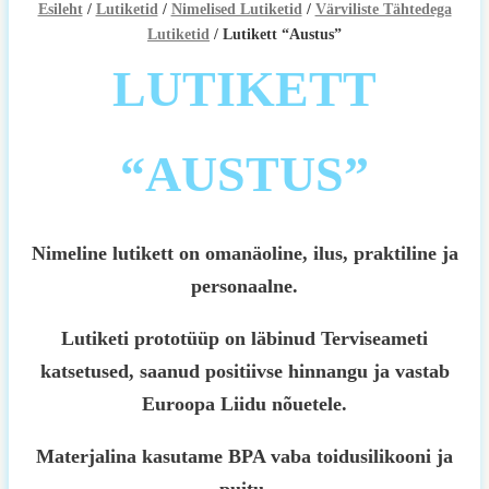
Esileht
/
Lutiketid
/
Nimelised Lutiketid
/
Värviliste Tähtedega
Lutiketid
/ Lutikett “Austus”
LUTIKETT
“AUSTUS”
Nimeline lutikett on omanäoline, ilus, praktiline ja
personaalne.
Lutiketi prototüüp on läbinud Terviseameti
katsetused, saanud positiivse hinnangu ja vastab
Euroopa Liidu nõuetele.
Materjalina kasutame BPA vaba toidusilikooni ja