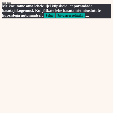
Me kasutame oma leheküljel küpsiseid, et parandada
kasutajakogemust. Kui jätkate lehe kasutamist nõustutute
küpsistega automaatselt.
Sulge
Privaatsuspoliitika