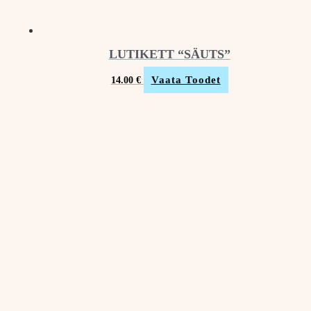
LUTIKETT “SÄUTS”
Vaata Toodet
14.00
€