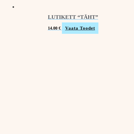
LUTIKETT “TÄHT”
Vaata Toodet
14.00
€