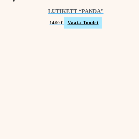
LUTIKETT “PANDA”
Vaata Toodet
14.00
€