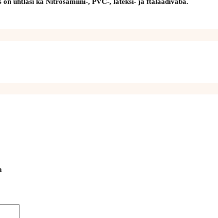
on ühtlasi ka Nitrosamiini-, PVC-, lateksi- ja ftalaadivaba.
a