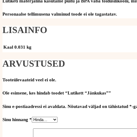
Lutiketi materjalina kasutame puitu ja BPA vaba toidusilikooni, mis 
Personaalse tellimusena valminud toode ei ole tagastatav.
LISAINFO
Kaal
0.031 kg
ARVUSTUSED
Tooteülevaateid veel ei ole.
Ole esimene, kes hindab toodet “Lutikett “Jänkukas””
Sinu e-postiaadressi ei avaldata.
Nõutavad väljad on tähistatud
*
-g
Sinu hinnang
*