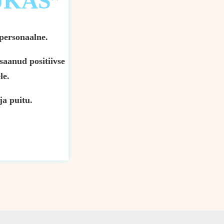
UKAS”
 personaalne.
saanud positiivse
le.
ja puitu.