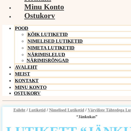
Minu Konto
Ostukorv
POOD
KÕIK LUTIKETID
NIMELISED LUTIKETID
NIMETA LUTIKETID
NÄRIMISLELUD
NÄRIMISRÕNGAD
AVALEHT
MEIST
KONTAKT
MINU KONTO
OSTUKORV
Esileht
/
Lutiketid
/
Nimelised Lutiketid
/
Värviliste Tähtedega Lu
“Jänkukas”