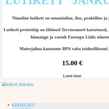
LUTIKETT “JÄNK
Nimeline lutikett on omanäoline, ilus, praktiline ja
Lutiketi prototüüp on läbinud Terviseameti katsetused, 
hinnangu ja vastab Euroopa Liidu nõuete
Materjalina kasutame BPA vaba toidusilikooni 
15.00
€
Laost otsas
KIRJELDUS