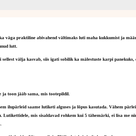
lasi ka väga praktiline abivahend vältimaks luti maha kukkumist ja m
nud lutt.
ebi sellest välja kasvab, siis igati sobilik ka mälestuste karpi panek
 ja toon jääb sama, mis tootepildil.
em ilupärleid saame lutiketi alguses ja lõpus kasutada. Vähem pärlei
utu. Lutikettidele, mis sisaldavad rohkem kui 5 tähemärki, ei lisa me 
.