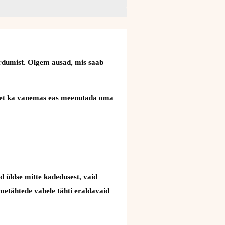
äärdumist. Olgem ausad, mis saab
uks, et ka vanemas eas meenutada oma
d üldse mitte kadedusest, vaid
nimetähtede vahele tähti eraldavaid