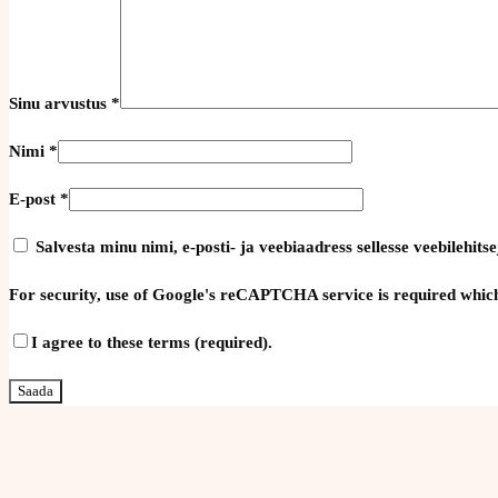
Sinu arvustus
*
Nimi
*
E-post
*
Salvesta minu nimi, e-posti- ja veebiaadress sellesse veebilehi
For security, use of Google's reCAPTCHA service is required which
I agree to these terms (required).