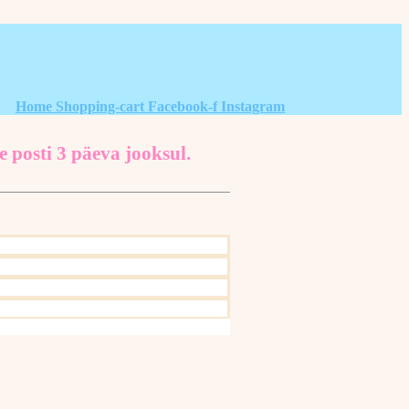
Home
Shopping-cart
Facebook-f
Instagram
e posti 3 päeva jooksul.