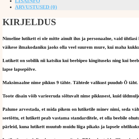
LISAINFO
ARVUSTUSED (0)
KIRJELDUS
Nimeline lutikett ei ole mitte ainult ilus ja personaalne, vaid üht
väikese ilmakodaniku jaoks olla veel suurem mure, kui maha kukku
Lutikett on sobilik nii katsiku kui beebipeo kingituseks ning kui be
lapse lapsepõlve.
Maksimaalne nime pikkus 9 tähte. Tähtede valikust puudub Õ täht.
Toote disain võib varieeruda sõltuvalt nime pikkusest, kuid üldmulje
Palume arvestada, et mida pikem on lutiketile minev nimi, seda väh
seetõttu, et lutikett peab vastama standarditele, et olla beebile oh
pärleid, kuna lutikett muutub muidu liiga pikaks ja lapsele ohtlikuks