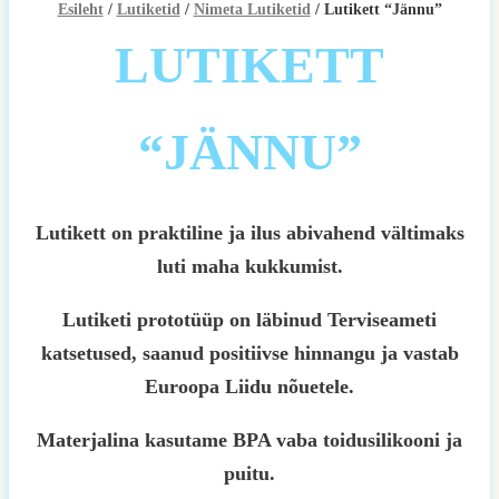
Esileht
/
Lutiketid
/
Nimeta Lutiketid
/ Lutikett “Jännu”
LUTIKETT
“JÄNNU”
Lutikett on praktiline ja ilus abivahend vältimaks
luti maha kukkumist.
Lutiketi prototüüp on läbinud Terviseameti
katsetused, saanud positiivse hinnangu ja vastab
Euroopa Liidu nõuetele.
Materjalina kasutame BPA vaba toidusilikooni ja
puitu.