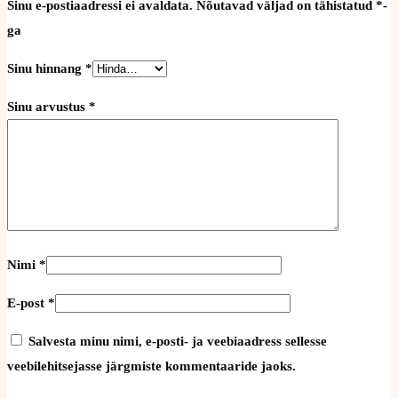
Sinu e-postiaadressi ei avaldata.
Nõutavad väljad on tähistatud
*
-
ga
Sinu hinnang
*
Sinu arvustus
*
Nimi
*
E-post
*
Salvesta minu nimi, e-posti- ja veebiaadress sellesse
veebilehitsejasse järgmiste kommentaaride jaoks.