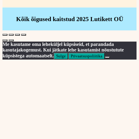
Kõik õigused kaitstud 2025 Lutikett OÜ
Me kasutame oma leheküljel küpsiseid, et parandada
kasutajakogemust. Kui jätkate lehe kasutamist nõustutute
küpsistega automaatselt.
Sulge
Privaatsuspoliitika