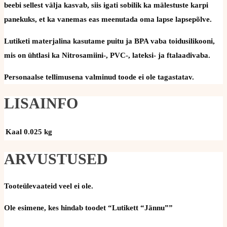
beebi sellest välja kasvab, siis igati sobilik ka mälestuste karpi
panekuks, et ka vanemas eas meenutada oma lapse lapsepõlve.
Lutiketi materjalina kasutame puitu ja BPA vaba toidusilikooni,
mis on ühtlasi ka Nitrosamiini-, PVC-, lateksi- ja ftalaadivaba.
Personaalse tellimusena valminud toode ei ole tagastatav.
LISAINFO
Kaal
0.025 kg
ARVUSTUSED
Tooteülevaateid veel ei ole.
Ole esimene, kes hindab toodet “Lutikett “Jännu””