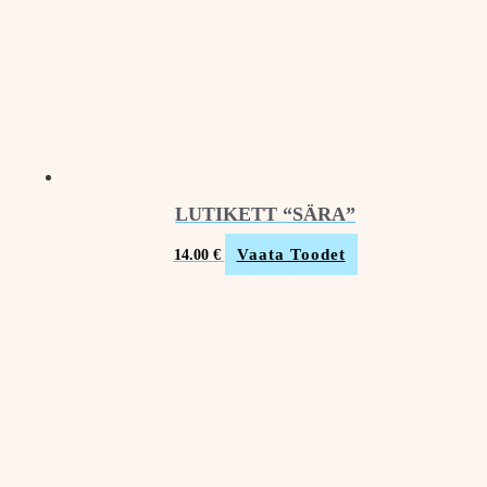
LUTIKETT “SÄRA”
Vaata Toodet
14.00
€