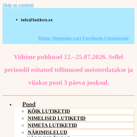
Skip to content
info@lutikett.ee
Home
Shopping-cart
Facebook-f
Instagram
Viibime puhkusel 12.–25.07.2026. Sellel
perioodil esitatud tellimused meisterdatakse ja
viiakse posti 3 päeva jooksul.
Pood
KÕIK LUTIKETID
NIMELISED LUTIKETID
NIMETA LUTIKETID
NÄRIMISLELUD