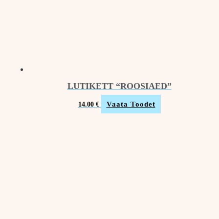
LUTIKETT “ROOSIAED”
Vaata Toodet
14.00
€