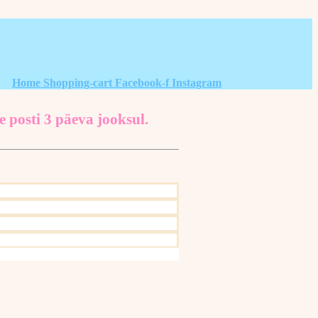
Home
Shopping-cart
Facebook-f
Instagram
e posti 3 päeva jooksul.