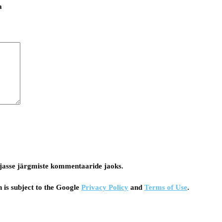
a
tsejasse järgmiste kommentaaride jaoks.
 is subject to the Google
Privacy Policy
and
Terms of Use
.