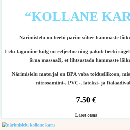
“KOLLANE KAR
Närimislelu on beebi parim sõber hammaste lõiku
Lelu tagumine külg on reljeefne ning pakub beebi sügel
õrna massaaži, et lihtsustada hammaste lõik
Närimislelu materjal on BPA vaba toidusilikoon, mis
nitrosamiini-, PVC-, lateksi- ja ftalaadiva
7.50
€
Laost otsas