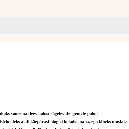
pakuks suuremat leevendust sügelevate igemete puhul
mislelu oleks alati käepärast ning ei kukuks maha, ega läheks mustaks