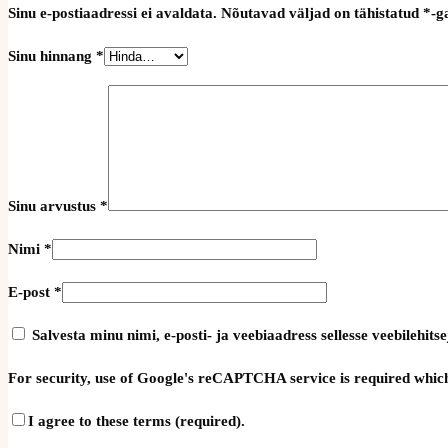
Sinu e-postiaadressi ei avaldata.
Nõutavad väljad on tähistatud
*
-g
Sinu hinnang
*
Sinu arvustus
*
Nimi
*
E-post
*
Salvesta minu nimi, e-posti- ja veebiaadress sellesse veebilehi
For security, use of Google's reCAPTCHA service is required which
I agree to these terms (required).