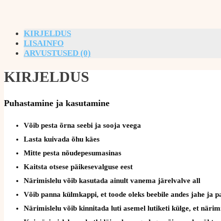
KIRJELDUS
LISAINFO
ARVUSTUSED (0)
KIRJELDUS
Puhastamine ja kasutamine
Võib pesta õrna seebi ja sooja veega
Lasta kuivada õhu käes
Mitte pesta nõudepesumasinas
Kaitsta otsese päikesevalguse eest
Närimislelu võib kasutada ainult vanema järelvalve all
Võib panna külmkappi, et toode oleks beebile andes jahe ja 
Närimislelu võib kinnitada luti asemel lutiketi külge, et näri