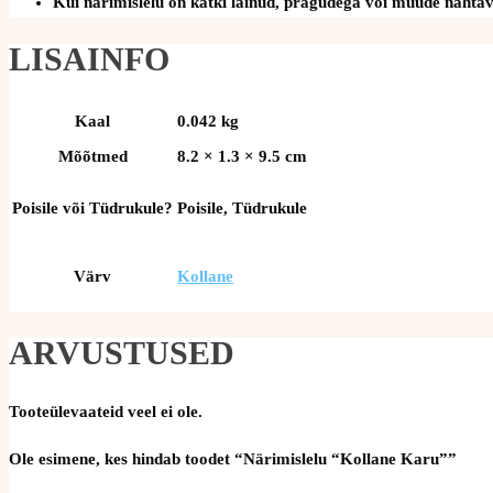
Kui närimislelu on katki läinud, pragudega või muude nähtava
LISAINFO
Kaal
0.042 kg
Mõõtmed
8.2 × 1.3 × 9.5 cm
Poisile või Tüdrukule?
Poisile, Tüdrukule
Värv
Kollane
ARVUSTUSED
Tooteülevaateid veel ei ole.
Ole esimene, kes hindab toodet “Närimislelu “Kollane Karu””