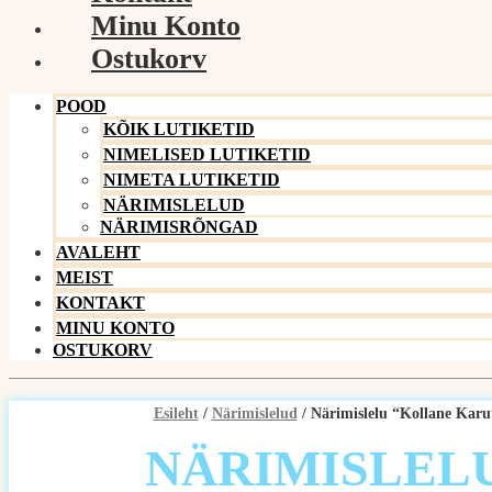
Minu Konto
Ostukorv
POOD
KÕIK LUTIKETID
NIMELISED LUTIKETID
NIMETA LUTIKETID
NÄRIMISLELUD
NÄRIMISRÕNGAD
AVALEHT
MEIST
KONTAKT
MINU KONTO
OSTUKORV
Esileht
/
Närimislelud
/ Närimislelu “Kollane Karu
NÄRIMISLEL