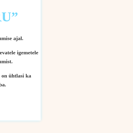
U”
mise ajal.
evatele igemetele
umist.
 on ühtlasi ka
ba.