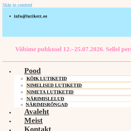
Skip to content
info@lutikett.ee
Viibime puhkusel 12.–25.07.2026. Sellel peri
Pood
KÕIK LUTIKETID
NIMELISED LUTIKETID
NIMETA LUTIKETID
NÄRIMISLELUD
NÄRIMISRÕNGAD
Avaleht
Meist
Kontakt