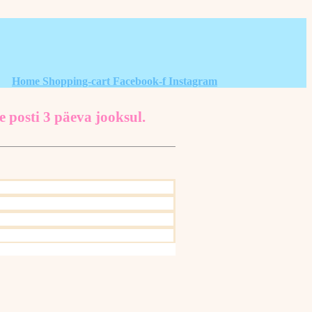
Home
Shopping-cart
Facebook-f
Instagram
e posti 3 päeva jooksul.