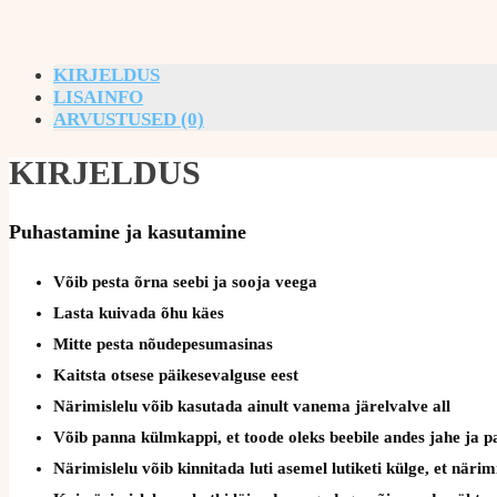
KIRJELDUS
LISAINFO
ARVUSTUSED (0)
KIRJELDUS
Puhastamine ja kasutamine
Võib pesta õrna seebi ja sooja veega
Lasta kuivada õhu käes
Mitte pesta nõudepesumasinas
Kaitsta otsese päikesevalguse eest
Närimislelu võib kasutada ainult vanema järelvalve all
Võib panna külmkappi, et toode oleks beebile andes jahe ja 
Närimislelu võib kinnitada luti asemel lutiketi külge, et näri