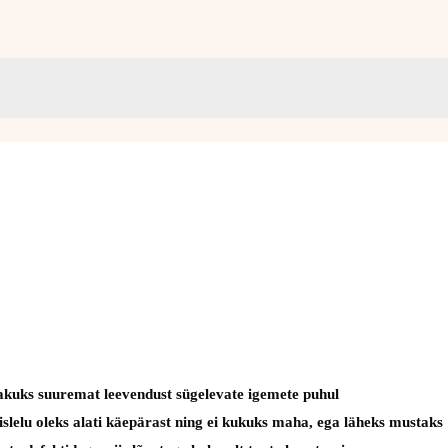
pakuks suuremat leevendust sügelevate igemete puhul
mislelu oleks alati käepärast ning ei kukuks maha, ega läheks mustaks