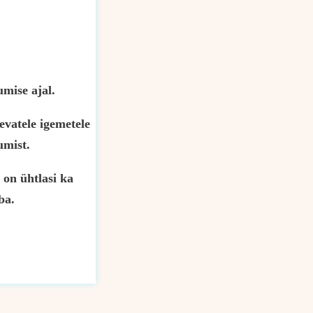
mise ajal.
evatele igemetele
umist.
 on ühtlasi ka
ba.