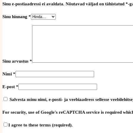
Sinu e-postiaadressi ei avaldata.
Nõutavad väljad on tähistatud
*
-g
Sinu hinnang
*
Sinu arvustus
*
Nimi
*
E-post
*
Salvesta minu nimi, e-posti- ja veebiaadress sellesse veebilehi
For security, use of Google's reCAPTCHA service is required which
I agree to these terms (required).