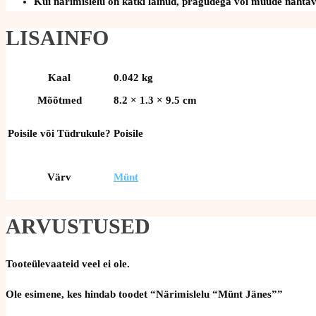
Kui närimislelu on katki läinud, pragudega või muude nähtava
LISAINFO
Kaal
0.042 kg
Mõõtmed
8.2 × 1.3 × 9.5 cm
Poisile või Tüdrukule?
Poisile
Värv
Münt
ARVUSTUSED
Tooteülevaateid veel ei ole.
Ole esimene, kes hindab toodet “Närimislelu “Münt Jänes””