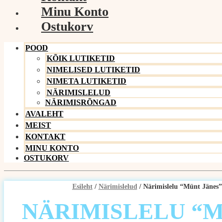
Minu Konto
Ostukorv
POOD
KÕIK LUTIKETID
NIMELISED LUTIKETID
NIMETA LUTIKETID
NÄRIMISLELUD
NÄRIMISRÕNGAD
AVALEHT
MEIST
KONTAKT
MINU KONTO
OSTUKORV
Esileht
/
Närimislelud
/ Närimislelu “Münt Jänes”
NÄRIMISLELU “