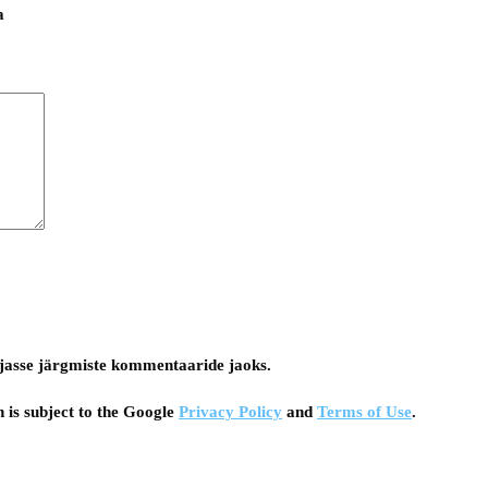
a
tsejasse järgmiste kommentaaride jaoks.
 is subject to the Google
Privacy Policy
and
Terms of Use
.