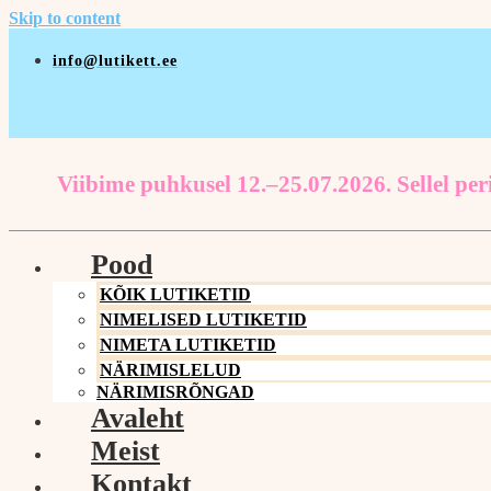
Skip to content
info@lutikett.ee
Viibime puhkusel 12.–25.07.2026. Sellel peri
Pood
KÕIK LUTIKETID
NIMELISED LUTIKETID
NIMETA LUTIKETID
NÄRIMISLELUD
NÄRIMISRÕNGAD
Avaleht
Meist
Kontakt