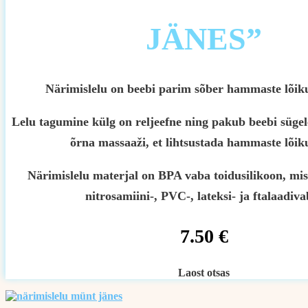
JÄNES”
Närimislelu on beebi parim sõber hammaste lõiku
Lelu tagumine külg on reljeefne ning pakub beebi sügel
õrna massaaži, et lihtsustada hammaste lõik
Närimislelu materjal on BPA vaba toidusilikoon, mis
nitrosamiini-, PVC-, lateksi- ja ftalaadiva
7.50
€
Laost otsas