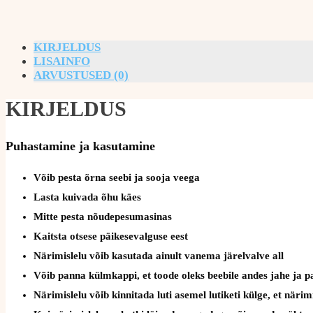
KIRJELDUS
LISAINFO
ARVUSTUSED (0)
KIRJELDUS
Puhastamine ja kasutamine
Võib pesta õrna seebi ja sooja veega
Lasta kuivada õhu käes
Mitte pesta nõudepesumasinas
Kaitsta otsese päikesevalguse eest
Närimislelu võib kasutada ainult vanema järelvalve all
Võib panna külmkappi, et toode oleks beebile andes jahe ja 
Närimislelu võib kinnitada luti asemel lutiketi külge, et näri