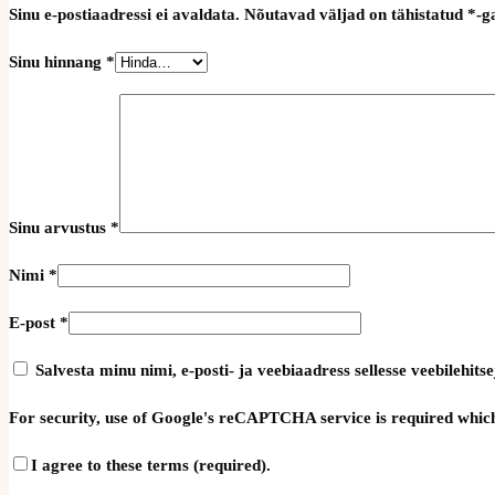
Sinu e-postiaadressi ei avaldata.
Nõutavad väljad on tähistatud
*
-g
Sinu hinnang
*
Sinu arvustus
*
Nimi
*
E-post
*
Salvesta minu nimi, e-posti- ja veebiaadress sellesse veebilehi
For security, use of Google's reCAPTCHA service is required which
I agree to these terms (required).