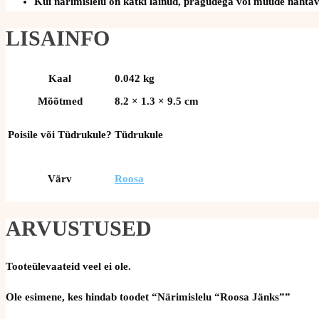
Kui närimislelu on katki läinud, pragudega või muude nähtava
LISAINFO
Kaal
0.042 kg
Mõõtmed
8.2 × 1.3 × 9.5 cm
Poisile või Tüdrukule?
Tüdrukule
Värv
Roosa
ARVUSTUSED
Tooteülevaateid veel ei ole.
Ole esimene, kes hindab toodet “Närimislelu “Roosa Jänks””