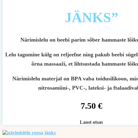
JÄNKS”
Närimislelu on beebi parim sõber hammaste lõiku
Lelu tagumine külg on reljeefne ning pakub beebi sügel
õrna massaaži, et lihtsustada hammaste lõik
Närimislelu materjal on BPA vaba toidusilikoon, mis
nitrosamiini-, PVC-, lateksi- ja ftalaadiva
7.50
€
Laost otsas