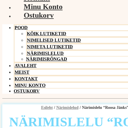
Minu Konto
Ostukorv
POOD
KÕIK LUTIKETID
NIMELISED LUTIKETID
NIMETA LUTIKETID
NÄRIMISLELUD
NÄRIMISRÕNGAD
AVALEHT
MEIST
KONTAKT
MINU KONTO
OSTUKORV
Esileht
/
Närimislelud
/ Närimislelu “Roosa Jänks
NÄRIMISLELU “R