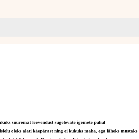
pakuks suuremat leevendust sügelevate igemete puhul
mislelu oleks alati käepärast ning ei kukuks maha, ega läheks mustaks