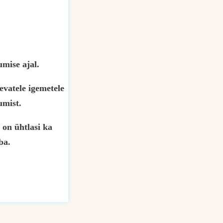
mise ajal.
evatele igemetele
umist.
 on ühtlasi ka
ba.