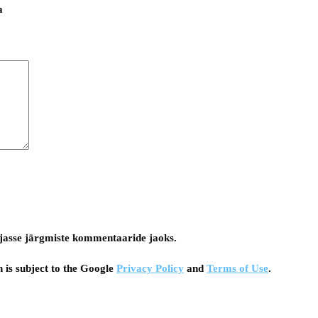
a
tsejasse järgmiste kommentaaride jaoks.
 is subject to the Google
Privacy Policy
and
Terms of Use
.