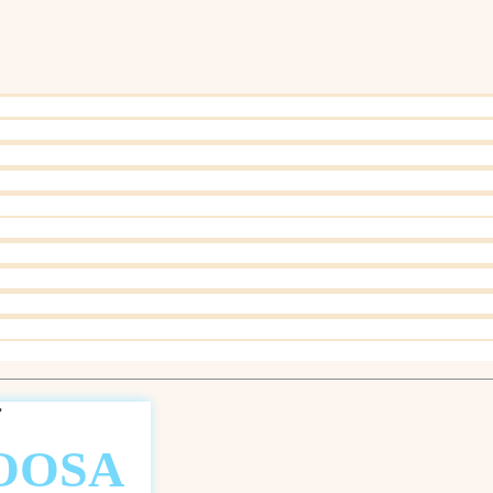
”
OOSA