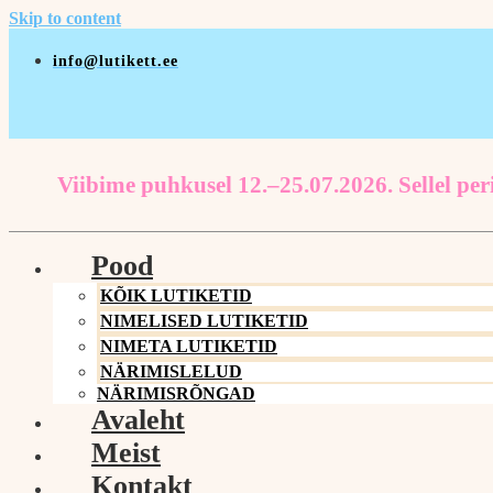
Skip to content
info@lutikett.ee
Viibime puhkusel 12.–25.07.2026. Sellel peri
Pood
KÕIK LUTIKETID
NIMELISED LUTIKETID
NIMETA LUTIKETID
NÄRIMISLELUD
NÄRIMISRÕNGAD
Avaleht
Meist
Kontakt