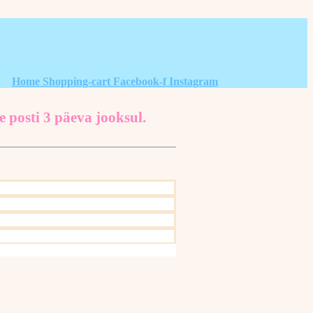
Home
Shopping-cart
Facebook-f
Instagram
e posti 3 päeva jooksul.