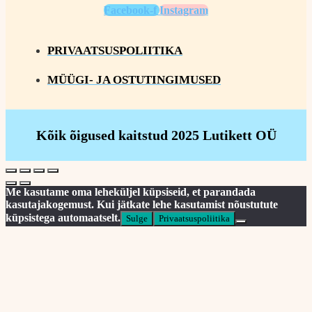
Facebook-f
Instagram
PRIVAATSUSPOLIITIKA
MÜÜGI- JA OSTUTINGIMUSED
Kõik õigused kaitstud 2025 Lutikett OÜ
Me kasutame oma leheküljel küpsiseid, et parandada
kasutajakogemust. Kui jätkate lehe kasutamist nõustutute
küpsistega automaatselt.
Sulge
Privaatsuspoliitika