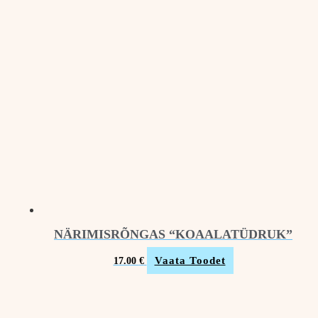
NÄRIMISRÕNGAS “KOAALATÜDRUK”
Vaata Toodet
17.00
€