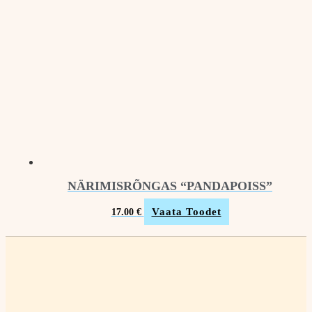
NÄRIMISRÕNGAS “PANDAPOISS”
Vaata Toodet
17.00
€