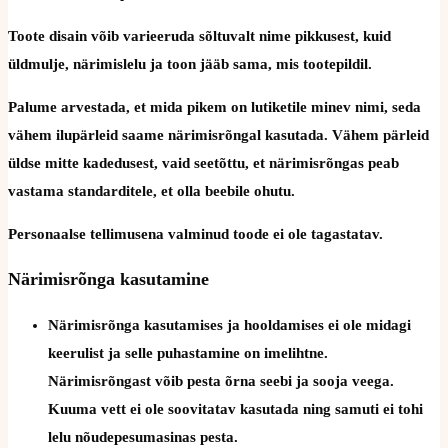
Toote disain võib varieeruda sõltuvalt nime pikkusest, kuid
üldmulje, närimislelu ja toon jääb sama, mis tootepildil.
Palume arvestada, et mida pikem on lutiketile minev nimi, seda
vähem ilupärleid saame närimisrõngal kasutada. Vähem pärleid
üldse mitte kadedusest, vaid seetõttu, et närimisrõngas peab
vastama standarditele, et olla beebile ohutu.
Personaalse tellimusena valminud toode ei ole tagastatav.
Närimisrõnga kasutamine
Närimisrõnga kasutamises ja hooldamises ei ole midagi
keerulist ja selle puhastamine on imelihtne.
Närimisrõngast võib pesta õrna seebi ja sooja veega.
Kuuma vett ei ole soovitatav kasutada ning samuti ei tohi
lelu nõudepesumasinas pesta.