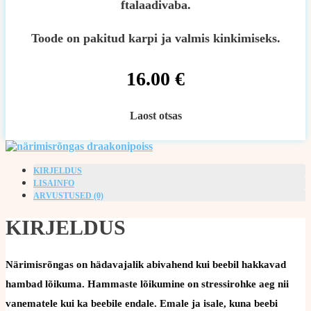
ftalaadivaba.
Toode on pakitud karpi ja valmis kinkimiseks.
16.00
€
Laost otsas
KIRJELDUS
LISAINFO
ARVUSTUSED (0)
KIRJELDUS
Närimisrõngas on hädavajalik abivahend kui beebil hakkavad
hambad lõikuma. Hammaste lõikumine on stressirohke aeg nii
vanematele kui ka beebile endale. Emale ja isale, kuna beebi