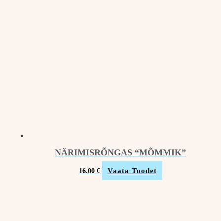
NÄRIMISRÕNGAS “MÕMMIK”
Vaata Toodet
16.00
€