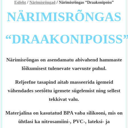
Esileht
/
Närimisrõngad
/ Närimisrõngas “Draakonipoiss”
NÄRIMISRÕNGAS
“DRAAKONIPOISS
Närimisrõngas on asendamatu abivahend hammaste
lõikumisest tulenevate vaevuste puhul.
Reljeefne tasapind aitab masseerida igemeid
vähendades seetõttu igemete sügelemist ning sellest
tekkivat valu.
Materjalina on kasutatud BPA vaba silikooni, mis on
ühtlasi ka nitrosamiini-, PVC-, lateksi- ja