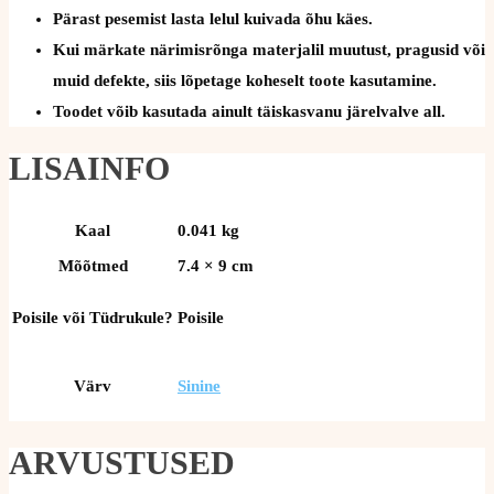
Pärast pesemist lasta lelul kuivada õhu käes.
Kui märkate närimisrõnga materjalil muutust, pragusid või
muid defekte, siis lõpetage koheselt toote kasutamine.
Toodet võib kasutada ainult täiskasvanu järelvalve all.
LISAINFO
Kaal
0.041 kg
Mõõtmed
7.4 × 9 cm
Poisile või Tüdrukule?
Poisile
Värv
Sinine
ARVUSTUSED