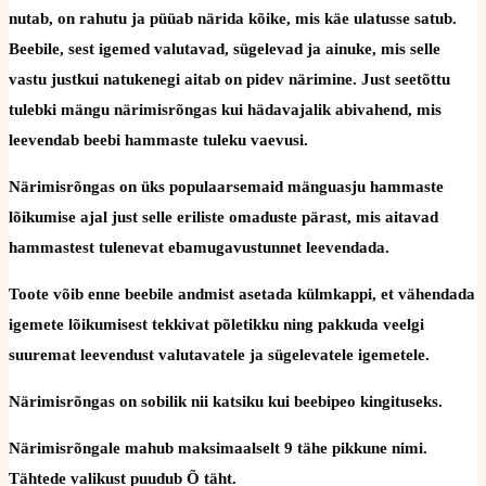
nutab, on rahutu ja püüab närida kõike, mis käe ulatusse satub.
Beebile, sest igemed valutavad, sügelevad ja ainuke, mis selle
vastu justkui natukenegi aitab on pidev närimine. Just seetõttu
tulebki mängu närimisrõngas kui hädavajalik abivahend, mis
leevendab beebi hammaste tuleku vaevusi.
Närimisrõngas on üks populaarsemaid mänguasju hammaste
lõikumise ajal just selle eriliste omaduste pärast, mis aitavad
hammastest tulenevat ebamugavustunnet leevendada.
Toote võib enne beebile andmist asetada külmkappi, et vähendada
igemete lõikumisest tekkivat põletikku ning pakkuda veelgi
suuremat leevendust valutavatele ja sügelevatele igemetele.
Närimisrõngas on sobilik nii katsiku kui beebipeo kingituseks.
Närimisrõngale mahub maksimaalselt 9 tähe pikkune nimi.
Tähtede valikust puudub Õ täht.