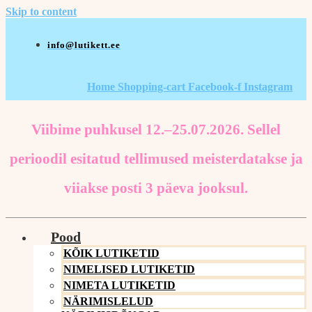
Skip to content
info@lutikett.ee
Home
Shopping-cart
Facebook-f
Instagram
Viibime puhkusel 12.–25.07.2026. Sellel
perioodil esitatud tellimused meisterdatakse ja
viiakse posti 3 päeva jooksul.
Pood
KÕIK LUTIKETID
NIMELISED LUTIKETID
NIMETA LUTIKETID
NÄRIMISLELUD