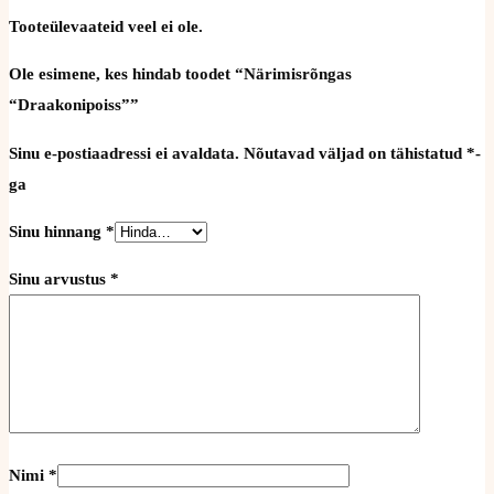
Tooteülevaateid veel ei ole.
Ole esimene, kes hindab toodet “Närimisrõngas
“Draakonipoiss””
Sinu e-postiaadressi ei avaldata.
Nõutavad väljad on tähistatud
*
-
ga
Sinu hinnang
*
Sinu arvustus
*
Nimi
*