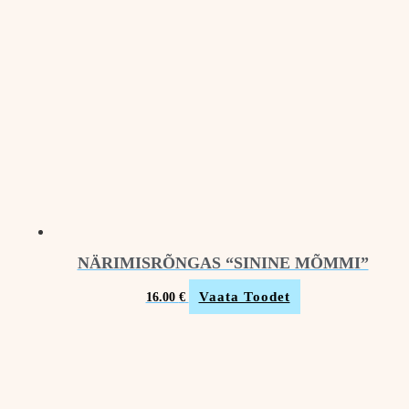
NÄRIMISRÕNGAS “SININE MÕMMI”
Vaata Toodet
16.00
€