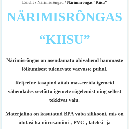
Esileht
/
Närimisrõngad
/ Närimisrõngas “Kiisu”
NÄRIMISRÕNGAS
“KIISU”
Närimisrõngas on asendamatu abivahend hammaste
lõikumisest tulenevate vaevuste puhul.
Reljeefne tasapind aitab masseerida igemeid
vähendades seetõttu igemete sügelemist ning sellest
tekkivat valu.
Materjalina on kasutatud BPA vaba silikooni, mis on
ühtlasi ka nitrosamiini-, PVC-, lateksi- ja