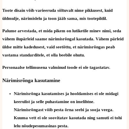
Toote disain võib varieeruda sõltuvalt nime pikkusest, kuid
üldmulje, närimislelu ja toon jääb sama, mis tootepildil.
Palume arvestada, et mida pikem on lutiketile minev nimi, seda
vähem ilupärleid saame närimisrõngal kasutada. Vähem pärleid
üldse mitte kadedusest, vaid seetõttu, et närimisrõngas peab
vastama standarditele, et olla beebile ohutu.
Personaalse tellimusena valminud toode ei ole tagastatav.
Närimisrõnga kasutamine
Närimisrõnga kasutamises ja hooldamises ei ole midagi
keerulist ja selle puhastamine on imelihtne.
Närimisrõngast võib pesta õrna seebi ja sooja veega.
Kuuma vett ei ole soovitatav kasutada ning samuti ei tohi
lelu nõudepesumasinas pesta.