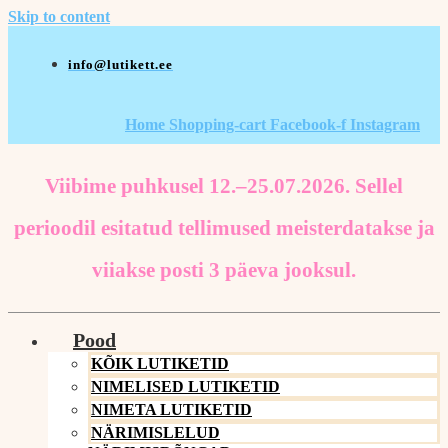
Skip to content
info@lutikett.ee
Home
Shopping-cart
Facebook-f
Instagram
Viibime puhkusel 12.–25.07.2026. Sellel
perioodil esitatud tellimused meisterdatakse ja
viiakse posti 3 päeva jooksul.
Pood
KÕIK LUTIKETID
NIMELISED LUTIKETID
NIMETA LUTIKETID
NÄRIMISLELUD