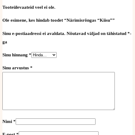
Tooteülevaateid veel ei ole.
Ole esimene, kes hindab toodet “Närimisrõngas “Kiisu””
Sinu e-postiaadressi ei avaldata.
Nõutavad väljad on tähistatud
*
-
ga
Sinu hinnang
*
Sinu arvustus
*
Nimi
*
E-post
*