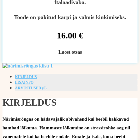
ftalaadivaba.
Toode on pakitud karpi ja valmis kinkimiseks.
16.00
€
Laost otsas
KIRJELDUS
LISAINFO
ARVUSTUSED (0)
KIRJELDUS
Närimisrõngas on hädavajalik abivahend kui beebil hakkavad
hambad lõikuma. Hammaste lõikumine on stressirohke aeg nii
vanematele kui ka beebile endale. Emale ja isale, kuna beebi